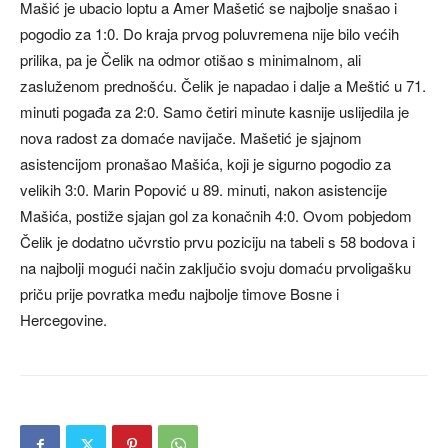
Mašić je ubacio loptu a Amer Mašetić se najbolje snašao i
pogodio za 1:0. Do kraja prvog poluvremena nije bilo većih
prilika, pa je Čelik na odmor otišao s minimalnom, ali
zasluženom prednošću. Čelik je napadao i dalje a Meštić u 71.
minuti pogađa za 2:0. Samo četiri minute kasnije uslijedila je
nova radost za domaće navijače. Mašetić je sjajnom
asistencijom pronašao Mašića, koji je sigurno pogodio za
velikih 3:0. Marin Popović u 89. minuti, nakon asistencije
Mašića, postiže sjajan gol za konačnih 4:0. Ovom pobjedom
Čelik je dodatno učvrstio prvu poziciju na tabeli s 58 bodova i
na najbolji mogući način zaključio svoju domaću prvoligašku
priču prije povratka među najbolje timove Bosne i
Hercegovine.