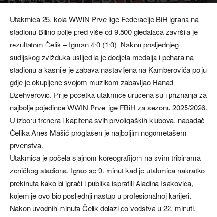
Utakmica 25. kola WWIN Prve lige Federacije BiH igrana na
stadionu Bilino polje pred više od 9.500 gledalaca završila je
rezultatom Čelik – Igman 4:0 (1:0). Nakon posljednjeg
sudijskog zvižduka uslijedila je dodjela medalja i pehara na
stadionu a kasnije je zabava nastavljena na Kamberovića polju
gdje je okupljene svojom muzikom zabavljao Hanad
Džehverović. Prije početka utakmice uručena su i priznanja za
najbolje pojedince WWIN Prve lige FBiH za sezonu 2025/2026.
U izboru trenera i kapitena svih prvoligaških klubova, napadač
Čelika Anes Mašić proglašen je najboljim nogometašem
prvenstva.
Utakmica je počela sjajnom koreografijom na svim tribinama
zeničkog stadiona. Igrao se 9. minut kad je utakmica nakratko
prekinuta kako bi igrači i publika ispratili Aladina Isakovića,
kojem je ovo bio posljednji nastup u profesionalnoj karijeri.
Nakon uvodnih minuta Čelik dolazi do vodstva u 22. minuti.