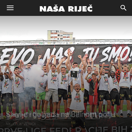
Naša
riječ
Zenica
Sport
Slavlje i golijada na Bilinom polju
NK „ČELIK“ ZENICA
2. Juna 2026.