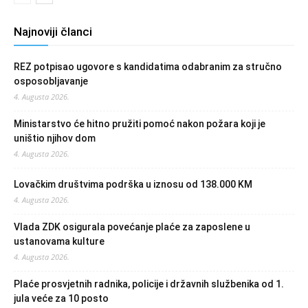
Najnoviji članci
REZ potpisao ugovore s kandidatima odabranim za stručno
osposobljavanje
4. Augusta 2026.
Ministarstvo će hitno pružiti pomoć nakon požara koji je
uništio njihov dom
4. Augusta 2026.
Lovačkim društvima podrška u iznosu od 138.000 KM
4. Augusta 2026.
Vlada ZDK osigurala povećanje plaće za zaposlene u
ustanovama kulture
4. Augusta 2026.
Plaće prosvjetnih radnika, policije i državnih službenika od 1.
jula veće za 10 posto