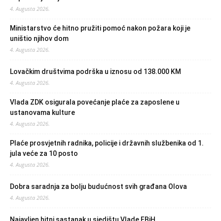
4. Augusta 2026.
Ministarstvo će hitno pružiti pomoć nakon požara koji je
uništio njihov dom
4. Augusta 2026.
Lovačkim društvima podrška u iznosu od 138.000 KM
4. Augusta 2026.
Vlada ZDK osigurala povećanje plaće za zaposlene u
ustanovama kulture
4. Augusta 2026.
Plaće prosvjetnih radnika, policije i državnih službenika od 1.
jula veće za 10 posto
4. Augusta 2026.
Dobra saradnja za bolju budućnost svih građana Olova
4. Augusta 2026.
Najavljen hitni sastanak u sjedištu Vlade FBiH