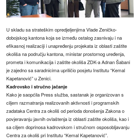
U skladu sa strateškim opredjeljenjima Vlade Zeničko-
dobojskog kantona koja se između ostalog zasnivaju i na
efikasnoj realizaciji i unapređenju projekata iz oblasti zaštite
okoliša na području kantona, ministar prostornog uređenja,
prometa i komunikacija i zaštite okoliša ZDK-a Adnan Šabani
je zajedno sa saradnicima upriličio posjetu Institutu “Kemal
Kapetanović” u Zenici.
Kadrovsko i stručno jačanje
Kako je saopćila Press služba, sastanak je organizovan s
ciljem razmatranja realizovanih aktivnosti i programskih
zadataka Centra za okoliš od perioda donošenja Zakona o
povjeravanju javnih ovlaštenja iz oblasti zaštite okoliša, kao i
sa ciljem doprinosa kadrovskom i stručnom osposobljavanju
Centra za okoliš pri Institutu “Kemal Kapetanović”.