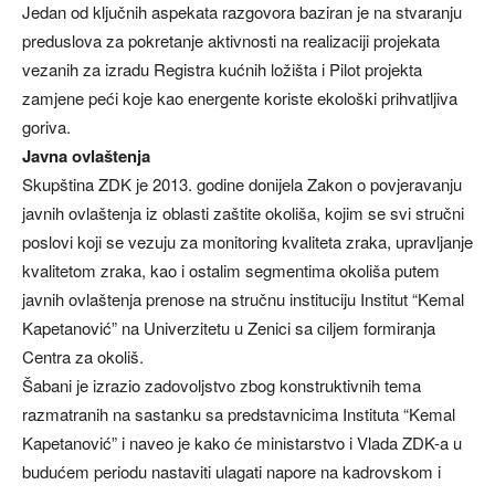
Jedan od ključnih aspekata razgovora baziran je na stvaranju
preduslova za pokretanje aktivnosti na realizaciji projekata
vezanih za izradu Registra kućnih ložišta i Pilot projekta
zamjene peći koje kao energente koriste ekološki prihvatljiva
goriva.
Javna ovlaštenja
Skupština ZDK je 2013. godine donijela Zakon o povjeravanju
javnih ovlaštenja iz oblasti zaštite okoliša, kojim se svi stručni
poslovi koji se vezuju za monitoring kvaliteta zraka, upravljanje
kvalitetom zraka, kao i ostalim segmentima okoliša putem
javnih ovlaštenja prenose na stručnu instituciju Institut “Kemal
Kapetanović” na Univerzitetu u Zenici sa ciljem formiranja
Centra za okoliš.
Šabani je izrazio zadovoljstvo zbog konstruktivnih tema
razmatranih na sastanku sa predstavnicima Instituta “Kemal
Kapetanović” i naveo je kako će ministarstvo i Vlada ZDK-a u
budućem periodu nastaviti ulagati napore na kadrovskom i