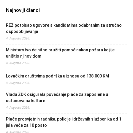
Najnoviji članci
REZ potpisao ugovore s kandidatima odabranim za stručno
osposobljavanje
4. Augusta 2026.
Ministarstvo će hitno pružiti pomoć nakon požara koji je
uništio njihov dom
4. Augusta 2026.
Lovačkim društvima podrška u iznosu od 138.000 KM
4. Augusta 2026.
Vlada ZDK osigurala povećanje plaće za zaposlene u
ustanovama kulture
4. Augusta 2026.
Plaće prosvjetnih radnika, policije i državnih službenika od 1.
jula veće za 10 posto
4. Augusta 2026.