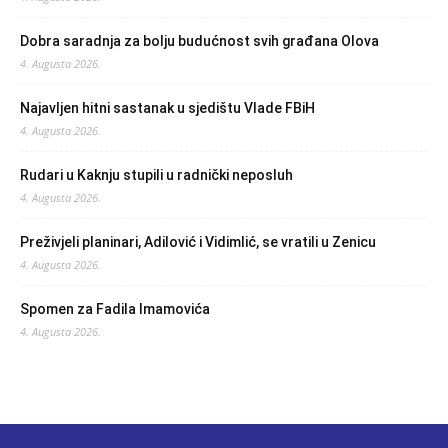
Dobra saradnja za bolju budućnost svih građana Olova
4. Augusta 2026.
Najavljen hitni sastanak u sjedištu Vlade FBiH
4. Augusta 2026.
Rudari u Kaknju stupili u radnički neposluh
4. Augusta 2026.
Preživjeli planinari, Adilović i Vidimlić, se vratili u Zenicu
4. Augusta 2026.
Spomen za Fadila Imamovića
4. Augusta 2026.