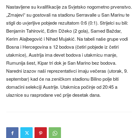
Nastavljene su kvalifikacije za Svjetsko nogometno prvenstvo.
„Zmajevi“ su gostovali na stadionu Serravalle u San Marinu te
stigli do uvjerljive pobjede rezultatom 0:6 (0:1). Strijelci su bili:
Benjamin Tahirović, Edim Džeko (2 gola), Samed Baždar,
Kerim Alajbegović i Nihad Mujakić. Na tabeli naše grupe vodi
Bosna i Hercegovina s 12 bodova (četiri pobjede iz četiri
utakmice), Austrija ima devet bodova i utakmicu manje,
Rumunija šest, Kipar tri dok je San Marino bez bodova.
Naredni izazov naši reprezentativci imaju večeras (utorak, 9.
septembar) kad će na zeničkom stadionu Bilino polje biti
domaćini selekciji Austrije. Utakmica počinje od 20:45 a
ulaznice su rasprodane već prije desetak dana.