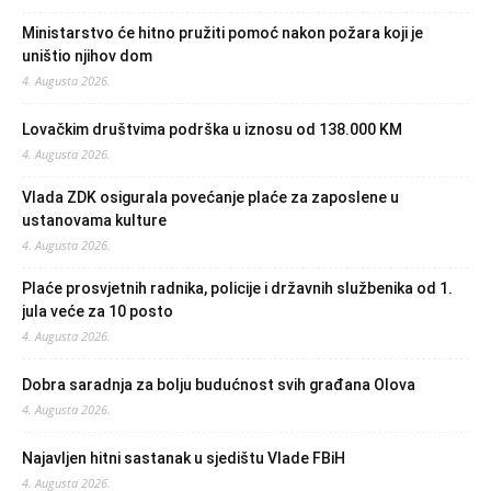
Ministarstvo će hitno pružiti pomoć nakon požara koji je
uništio njihov dom
4. Augusta 2026.
Lovačkim društvima podrška u iznosu od 138.000 KM
4. Augusta 2026.
Vlada ZDK osigurala povećanje plaće za zaposlene u
ustanovama kulture
4. Augusta 2026.
Plaće prosvjetnih radnika, policije i državnih službenika od 1.
jula veće za 10 posto
4. Augusta 2026.
Dobra saradnja za bolju budućnost svih građana Olova
4. Augusta 2026.
Najavljen hitni sastanak u sjedištu Vlade FBiH
4. Augusta 2026.