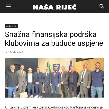
Naša
Aktuelno
riječ
Snažna finansijska podrška
klubovima za buduće uspjehe
Zenica
27. Maja 2025.
U Kabinetu premijera Zeničko-dobojskog kantona upriličeno je