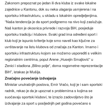
Zakonom prepoznat po jedan ili dva kluba iz svake lokalne
zajednice u Kantonu, dok su neka ulaganja usmjerena i na
sportsku infrastrukturu, u skladu s lokalnim opredjeljenjima.
“Naša tendencija je da sport podignemo na nivo koji zaslužuje.
Naš kanton je okosnica privrede i razvoja BiH, posjeduje
sportsku tradiciju i klubove. Svaki grad ima određeni sport i
klub koji je ispunio kriterije koje smo naveli kao ključne za
uvrštavanje na listu klubova od značaja za Kanton. Imamo i
sportsku infrastrukturu kojom se možemo usporediti s velikim
regionalnim centrima, poput Arene „Husejin Smajlović“ u
Zenici i stadiona „Bilino polje“, doma nogometne reprezentacije
BiH”, istakao je Mušija.
Značajno povećanje izdvajanja
Ministar unutrašnjih poslova, Emir Vračo, koji je i sam sportski
radnik, rekao je da je upoznat s problemima s kojima se
suočavaju sportski klubovi, te izrazio zadovoljstvo što je
izdvajanje za sport u posljednjih pet godina povećano s