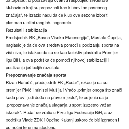
klubovima koji su prepoznati kao klubovi od posebnog
značaja“, te izrazio nadu da će klub ove sezone izboriti
plasman u elitni rang bh. nogometa.
Rezultati i stabilizacija
Predsjednik RK „Bosna Visoko Ekoenergija“, Mustafa Ćuprija,
naglasio je da će ova sredstva pomoći u podizanju sporta na
viši nivo, te istakao da su se kao kolektiv plasirali u Premijer
ligu BiH, a ova podrška će pomoći njihovoj stabilizaciji i
postizanju još boljih rezultata.
Prepoznavanje značaja sporta
Rizah Haračić, predsjednik FK „Rudar“, rekao je da su
premijer Pivić i ministri Mušija i Vračo „primjer onoga što znači
kada pravi ljudi dođu na pravo mjesto“, te ocijenio da je
„prepoznavanje značaja ulaganja u sport izuzetno važan
iskorak“. Rudar se vratio u Prvu ligu Federacije BiH, a uz
podršku Vlade ZDK i Općine Kakanj uskoro će biti izgrađen i
pomoćni teren na stadionu.