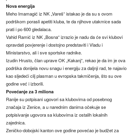
Nova energija
Meho Imamagić iz NK „Vareš“ istakao je da su s ovom
podrškom porasli apetiti kluba, te da njihove utakmice sada
prati i po 600 gledalaca.
Vahid Ramić iz NK „Bosna“ izrazio je nadu da će svi klubovi
opravdati povjerenje i dostojno predstaviti i Vladu i
Ministarstvo, ali i sve sportske radnike.
Izudin Hrusto, član uprave OK „Kakanj“, rekao je da im je ova
podrška donijela novu snagu i energiju za daljnji rad, te najavio
kao sljedeći cilj plasman u evropska takmičenja, što su ove
godine već i izborili.
Povećanje za 3 miliona
Ranije su potpisani ugovori sa klubovima od posebnog
značaja iz Zenice, a u narednim danima očekuje se
potpisivanje ugovora sa klubovima iz ostalih lokalnih
zajednica.
Zeničko-dobojski kanton ove godine povećao je budžet za