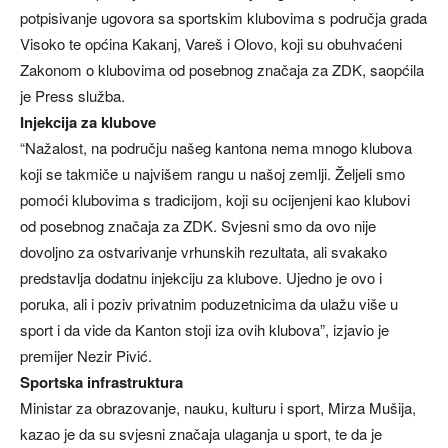
potpisivanje ugovora sa sportskim klubovima s područja grada
Visoko te općina Kakanj, Vareš i Olovo, koji su obuhvaćeni
Zakonom o klubovima od posebnog značaja za ZDK, saopćila
je Press služba.
Injekcija za klubove
“Nažalost, na području našeg kantona nema mnogo klubova
koji se takmiče u najvišem rangu u našoj zemlji. Željeli smo
pomoći klubovima s tradicijom, koji su ocijenjeni kao klubovi
od posebnog značaja za ZDK. Svjesni smo da ovo nije
dovoljno za ostvarivanje vrhunskih rezultata, ali svakako
predstavlja dodatnu injekciju za klubove. Ujedno je ovo i
poruka, ali i poziv privatnim poduzetnicima da ulažu više u
sport i da vide da Kanton stoji iza ovih klubova”, izjavio je
premijer Nezir Pivić.
Sportska infrastruktura
Ministar za obrazovanje, nauku, kulturu i sport, Mirza Mušija,
kazao je da su svjesni značaja ulaganja u sport, te da je