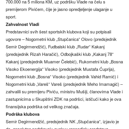
700.000 na 5 miliona KM, uz podršku Vlade na čelu s
premijerom Pivićem, čije je jasno opredjeljenje ulaganje u
sport.
Zahvalnost Vladi
Predstavnici svih šest sportskih klubova koji su potpisali
ugovore – Nogometni klub „Stupčanica“ Olovo (predsjednik
Semir Degirmendžić), Fudbalski klub „Rudar“ Kakanj
(predsjednik Rizah Haračić), Odbojkaški klub „Kakanj 78“
Kakanj (predsjednik Muamer Čelebić), Rukometni klub „Bosna
Visoko Ekoenergija“ Visoko (predsjednik Mustafa Ćuprija),
Nogometni klub „Bosna“ Visoko (predsjednik Vahid Ramić) i
Nogometni klub „Vareš“ Vareš (predsjednik Meho Imamagić) –
zahvalili su premijeru Piviću, ministru Mušiji, članovima Vlade i
zastupnicima u Skupštini ZDK na podršci, ističući kako je ova
finansijska podrška od velikog značaja.
Podrška klubova
Semir Degirmendžić, predsjednik NK „Stupčanica“, izjavio je
da „apsolutno podržavaju ovakvu raspodjelu sredstava