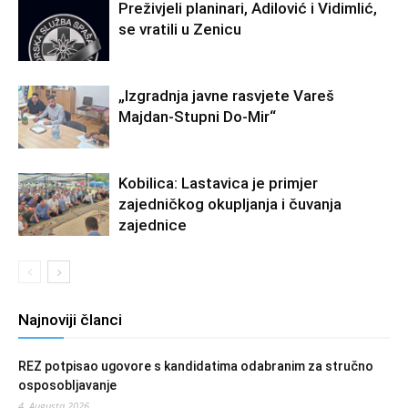
Preživjeli planinari, Adilović i Vidimlić,
se vratili u Zenicu
„Izgradnja javne rasvjete Vareš
Majdan-Stupni Do-Mir“
Kobilica: Lastavica je primjer
zajedničkog okupljanja i čuvanja
zajednice
Najnoviji članci
REZ potpisao ugovore s kandidatima odabranim za stručno
osposobljavanje
4. Augusta 2026.