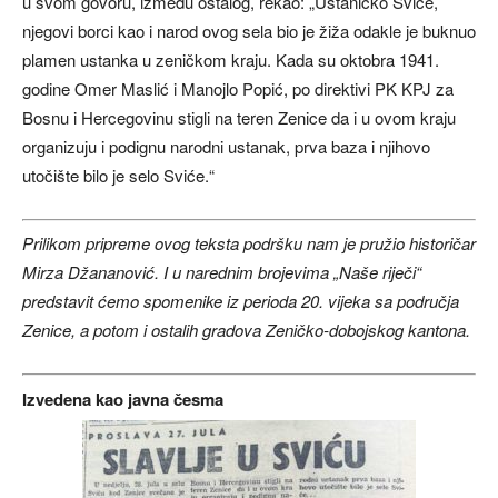
u svom govoru, između ostalog, rekao: „Ustaničko Sviće,
njegovi borci kao i narod ovog sela bio je žiža odakle je buknuo
plamen ustanka u zeničkom kraju. Kada su oktobra 1941.
godine Omer Maslić i Manojlo Popić, po direktivi PK KPJ za
Bosnu i Hercegovinu stigli na teren Zenice da i u ovom kraju
organizuju i podignu narodni ustanak, prva baza i njihovo
utočište bilo je selo Sviće.“
Prilikom pripreme ovog teksta podršku nam je pružio historičar
Mirza Džananović. I u narednim brojevima „Naše riječi“
predstavit ćemo spomenike iz perioda 20. vijeka sa područja
Zenice, a potom i ostalih gradova Zeničko-dobojskog kantona.
Izvedena kao javna česma