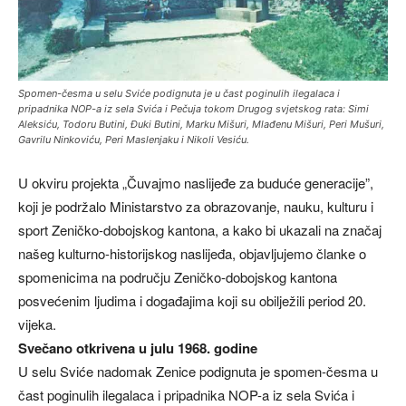
Spomen-česma u selu Sviće podignuta je u čast poginulih ilegalaca i
pripadnika NOP-a iz sela Svića i Pečuja tokom Drugog svjetskog rata: Simi
Aleksiću, Todoru Butini, Đuki Butini, Marku Mišuri, Mlađenu Mišuri, Peri Mušuri,
Gavrilu Ninkoviću, Peri Maslenjaku i Nikoli Vesiću.
U okviru projekta „Čuvajmo naslijeđe za buduće generacije”,
koji je podržalo Ministarstvo za obrazovanje, nauku, kulturu i
sport Zeničko-dobojskog kantona, a kako bi ukazali na značaj
našeg kulturno-historijskog naslijeđa, objavljujemo članke o
spomenicima na području Zeničko-dobojskog kantona
posvećenim ljudima i događajima koji su obilježili period 20.
vijeka.
Svečano otkrivena u julu 1968. godine
U selu Sviće nadomak Zenice podignuta je spomen-česma u
čast poginulih ilegalaca i pripadnika NOP-a iz sela Svića i