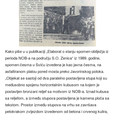
Kako piše u u publikaciji „Elaborat o stanju spomen-obilježja iz
perioda NOB-a na području S.O. Zenica“ iz 1989. godine,
spomen-česma u Sviću izvedena je kao javna česma, na
asfaltiranom platou pored mosta preko Javorinskog potoka.
„Objekat se sastoji od dva paralelno postavljena stupa koji su
međusobno spojenu horizontalnim kubusom na kojem je
postavljen bronzani reljef sa motivom iz NOB-a. Iznad kubusa
sa reljefom, a između stupova postavljena je kamena ploča sa
tekstom. Prostor između stupova na vrhu se završava
petokrakom zvijezdom izvedenom od betona i crvenog kulira,