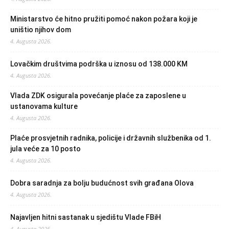
Ministarstvo će hitno pružiti pomoć nakon požara koji je
uništio njihov dom
4. Augusta 2026.
Lovačkim društvima podrška u iznosu od 138.000 KM
4. Augusta 2026.
Vlada ZDK osigurala povećanje plaće za zaposlene u
ustanovama kulture
4. Augusta 2026.
Plaće prosvjetnih radnika, policije i državnih službenika od 1.
jula veće za 10 posto
4. Augusta 2026.
Dobra saradnja za bolju budućnost svih građana Olova
4. Augusta 2026.
Najavljen hitni sastanak u sjedištu Vlade FBiH
4. Augusta 2026.