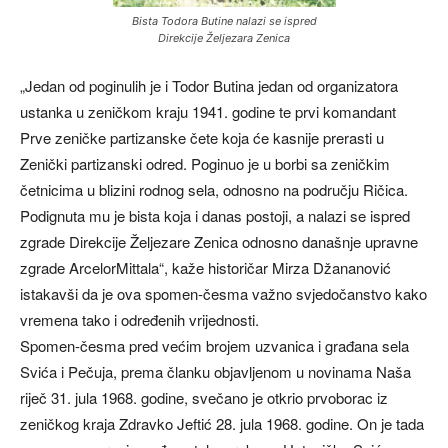
Bista Todora Butine nalazi se ispred
Direkcije Željezara Zenica
„Jedan od poginulih je i Todor Butina jedan od organizatora
ustanka u zeničkom kraju 1941. godine te prvi komandant
Prve zeničke partizanske čete koja će kasnije prerasti u
Zenički partizanski odred. Poginuo je u borbi sa zeničkim
četnicima u blizini rodnog sela, odnosno na području Ričica.
Podignuta mu je bista koja i danas postoji, a nalazi se ispred
zgrade Direkcije Željezare Zenica odnosno današnje upravne
zgrade ArcelorMittala“, kaže historičar Mirza Džananović
istakavši da je ova spomen-česma važno svjedočanstvo kako
vremena tako i određenih vrijednosti.
Spomen-česma pred većim brojem uzvanica i građana sela
Svića i Pečuja, prema članku objavljenom u novinama Naša
riječ 31. jula 1968. godine, svečano je otkrio prvoborac iz
zeničkog kraja Zdravko Jeftić 28. jula 1968. godine. On je tada