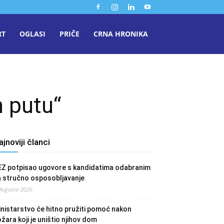
RT
OGLASI
PRIČE
CRNA HRONIKA
 putu“
ajnoviji članci
EZ potpisao ugovore s kandidatima odabranim
a stručno osposobljavanje
 Augusta 2026.
nistarstvo će hitno pružiti pomoć nakon
žara koji je uništio njihov dom