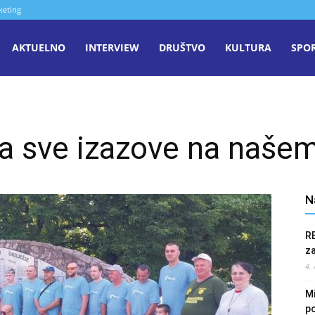
keting
aša
AKTUELNO
INTERVIEW
DRUŠTVO
KULTURA
SPO
iječ
a sve izazove na našem
enica
N
R
z
4.
Mi
po