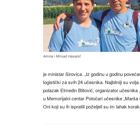
Amina i Mirsad Hasanić
je ministar Sirovica. „Iz godinu u godinu poveć
logistički za svih 24 učesnika. Najbitniji su volj
polazak Elmedin Blitović, organizator učesnika
u Memorijalni centar Potočari učesnike „Marša mi
Oni koji su ih ispratili poželjeli su im lahak kora