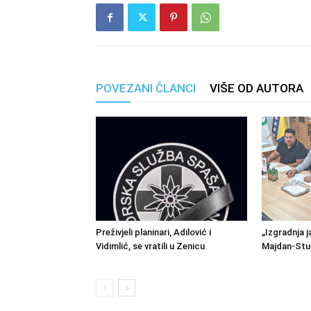
POVEZANI ČLANCI
VIŠE OD AUTORA
Preživjeli planinari, Adilović i
„Izgradnja j
Vidimlić, se vratili u Zenicu
Majdan-Stu