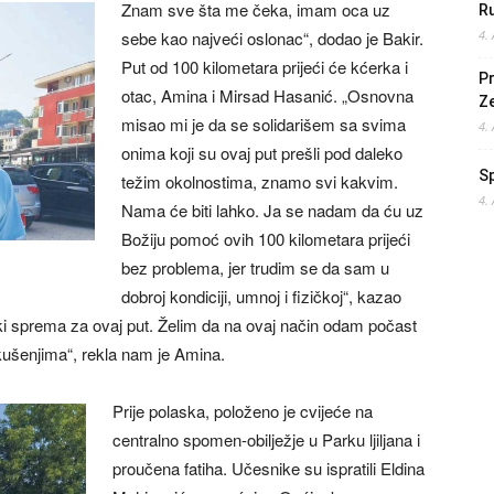
Znam sve šta me čeka, imam oca uz
Ru
sebe kao najveći oslonac“, dodao je Bakir.
4.
Put od 100 kilometara prijeći će kćerka i
Pr
otac, Amina i Mirsad Hasanić. „Osnovna
Z
misao mi je da se solidarišem sa svima
4.
onima koji su ovaj put prešli pod daleko
S
težim okolnostima, znamo svi kakvim.
4.
Nama će biti lahko. Ja se nadam da ću uz
Božiju pomoć ovih 100 kilometara prijeći
bez problema, jer trudim se da sam u
dobroj kondiciji, umnoj i fizičkoj“, kazao
čki sprema za ovaj put. Želim da na ovaj način odam počast
kušenjima“, rekla nam je Amina.
Prije polaska, položeno je cvijeće na
centralno spomen-obilježje u Parku ljiljana i
proučena fatiha. Učesnike su ispratili Eldina