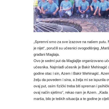
„Spremni smo za sve izazove na našem putu. N
je nijet“, poručili su učesnici ovogodišnjeg „Marša 
građani Maglaja.
Ovo je sedmi put da Maglajlije organizovano učes
učesnika. Najmlađi učesnik je Bakir Mehinagić (1
godine otac i sin, Azem i Bakir Mehinagić. Aze
želju da povedem i sina, a želja mi se ispunila
ovaj put, osim fizički treba biti spreman i psihički
ovaj način sjetimo“, rekao nam je Azem. „Kada s
marša, bilo je teških situacija a te godine je cije