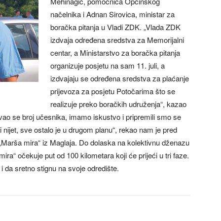
Mehinagić, pomoćnica Općinskog
načelnika i Adnan Sirovica, ministar za
boračka pitanja u Vladi ZDK. „Vlada ZDK
izdvaja određena sredstva za Memorijalni
centar, a Ministarstvo za boračka pitanja
organizuje posjetu na sam 11. juli, a
izdvajaju se određena sredstva za plaćanje
prijevoza za posjetu Potočarima što se
realizuje preko boračkih udruženja“, kazao
avao se broj učesnika, imamo iskustvo i pripremili smo se
a i nijet, sve ostalo je u drugom planu“, rekao nam je pred
 „Marša mira“ iz Maglaja. Do dolaska na kolektivnu dženazu
ra“ očekuje put od 100 kilometara koji će prijeći u tri faze.
k i da sretno stignu na svoje odredište.