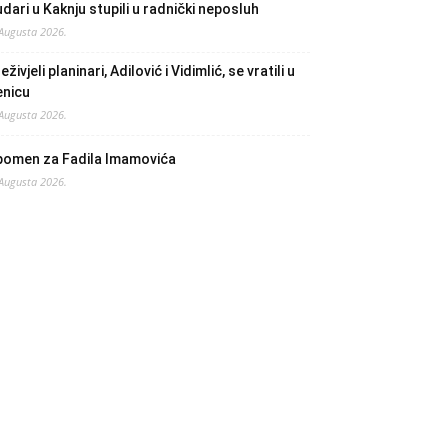
dari u Kaknju stupili u radnički neposluh
 Augusta 2026.
eživjeli planinari, Adilović i Vidimlić, se vratili u
enicu
 Augusta 2026.
pomen za Fadila Imamovića
 Augusta 2026.