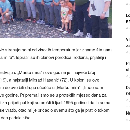
4.
L
K
4.
Vl
z
e strahujemo ni od visokih temperatura jer znamo šta nam
4.
mira“. Ispratili su ih članovi porodica, rodbina, prijatelji i
Pl
sl
tvuju u „Maršu mira“ i ove godine je i najveći broj
4.
9), a najstariji Mirsad Hasanić (72). U koloni su ove
mu će ovo biti drugo učešće u „Maršu mira“. „Imao sam
Do
O
 ove godine. Pripremali smo se u proteklih mjesec dana za
4.
 za prijeći put koji su prešli ti ljudi 1995.godine i da ih se na
e vratio, otac mi je pričao o svemu što ga je pratilo tokom
Na
li dan padala kiša.
4.