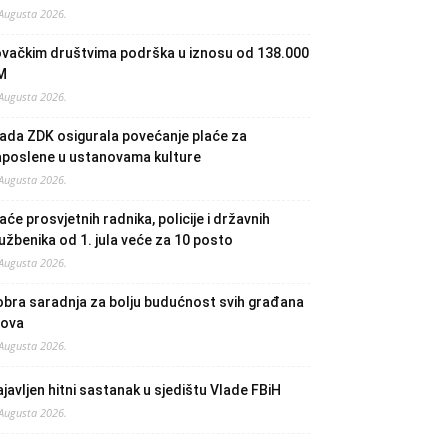
 Augusta 2026.
ovačkim društvima podrška u iznosu od 138.000
M
 Augusta 2026.
ada ZDK osigurala povećanje plaće za
aposlene u ustanovama kulture
 Augusta 2026.
aće prosvjetnih radnika, policije i državnih
užbenika od 1. jula veće za 10 posto
 Augusta 2026.
bra saradnja za bolju budućnost svih građana
lova
 Augusta 2026.
javljen hitni sastanak u sjedištu Vlade FBiH
 Augusta 2026.