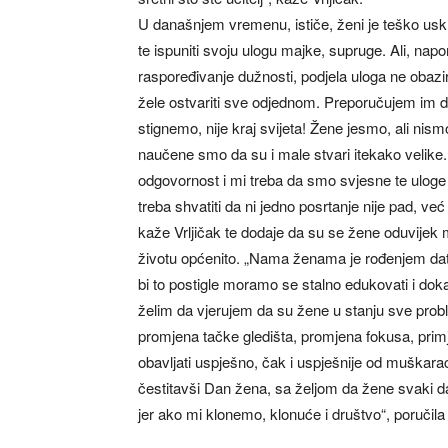
U današnjem vremenu, ističe, ženi je teško uskl
te ispuniti svoju ulogu majke, supruge. Ali, napom
raspoređivanje dužnosti, podjela uloga ne obazir
žele ostvariti sve odjednom. Preporučujem im da 
stignemo, nije kraj svijeta! Žene jesmo, ali nis
naučene smo da su i male stvari itekako velike.
odgovornost i mi treba da smo svjesne te uloge
treba shvatiti da ni jedno posrtanje nije pad, ve
kaže Vrljičak te dodaje da su se žene oduvijek 
životu općenito. „Nama ženama je rođenjem dat
bi to postigle moramo se stalno edukovati i doka
želim da vjerujem da su žene u stanju sve probl
promjena tačke gledišta, promjena fokusa, pri
obavljati uspješno, čak i uspješnije od muškar
čestitavši Dan žena, sa željom da žene svaki da
jer ako mi klonemo, klonuće i društvo“, poručila j