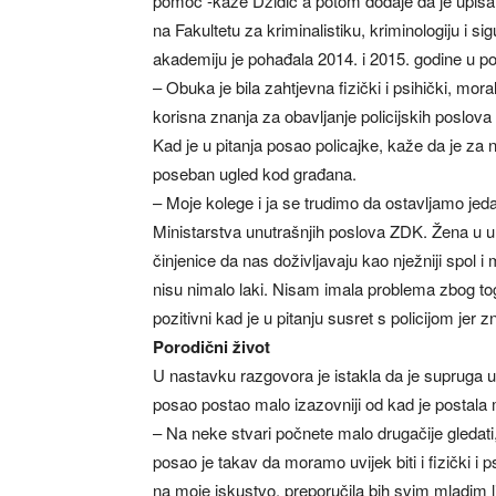
pomoć -kaže Džidić a potom dodaje da je upisal
na Fakultetu za kriminalistiku, kriminologiju i si
akademiju je pohađala 2014. i 2015. godine u po
– Obuka je bila zahtjevna fizički i psihički, morali
korisna znanja za obavljanje policijskih poslova
Kad je u pitanja posao policajke, kaže da je za 
poseban ugled kod građana.
– Moje kolege i ja se trudimo da ostavljamo jedan
Ministarstva unutrašnjih poslova ZDK. Žena u u
činjenice da nas doživljavaju kao nježniji spol i
nisu nimalo laki. Nisam imala problema zbog to
pozitivni kad je u pitanju susret s policijom jer 
Porodični život
U nastavku razgovora je istakla da je supruga 
posao postao malo izazovniji od kad je postala
– Na neke stvari počnete malo drugačije gledati,
posao je takav da moramo uvijek biti i fizički 
na moje iskustvo, preporučila bih svim mladim l