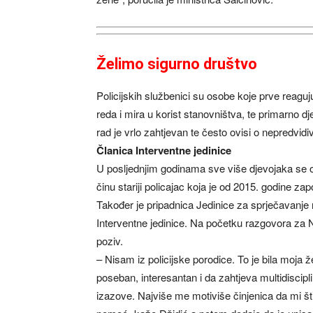
Želimo sigurno društvo
Policijskih službenici su osobe koje prve reagu
reda i mira u korist stanovništva, te primarno d
rad je vrlo zahtjevan te često ovisi o nepredvid
Članica Interventne jedinice
U posljednjim godinama sve više djevojaka se o
činu stariji policajac koja je od 2015. godine zap
Također je pripadnica Jedinice za sprječavanje
Interventne jedinice. Na početku razgovora za Na
poziv.
– Nisam iz policijske porodice. To je bila moja 
poseban, interesantan i da zahtjeva multidiscip
izazove. Najviše me motiviše činjenica da mi 