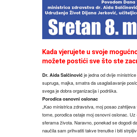
Kada vjerujete u svoje mogućno
možete postići sve što ste zac
Dr. Aida Salčinović
je jedna od dvije ministric
supruga, majka, smatra da usaglašavanje poslovni
svega je dobra organizacija i podrška.
Porodica osnovni oslonac
„Kao ministrica zdravstva, moj posao zahtijeva 
tome, porodica ostaje moj osnovni oslonac. Uz 
sferama života. Naravno, ponekad se dogodi da d
naučila sam prihvatiti takve trenutke i biti strpl