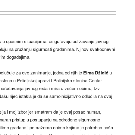
ju u opasnim situacijama, osiguravaju održavanje javnog
jeluju na pružanju sigurnosti građanima. Njihov svakodnevni
ivim događajima.
dlučuje za ovo zanimanje, jedna od njih je
Elma Džidić
u
oslena u Policijskoj upravi I Policijska stanica Centar.
 narušavanja javnog reda i mira u većem obimu, tzv.
šu riječ istakla je da se samoinicijativno odlučila na ovaj
želja i moj izbor jer smatram da je ovaj posao human,
linaran pristup u postupanju na određene sigurnosne
štitimo građane i pomažemo onima kojima je potrebna naša