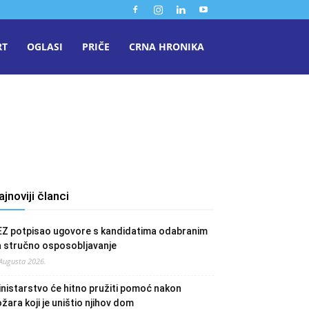
RT
OGLASI
PRIČE
CRNA HRONIKA
ajnoviji članci
EZ potpisao ugovore s kandidatima odabranim
a stručno osposobljavanje
 Augusta 2026.
nistarstvo će hitno pružiti pomoć nakon
žara koji je uništio njihov dom