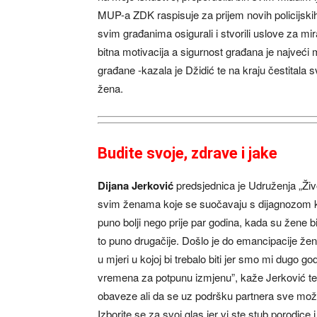
MUP-a ZDK raspisuje za prijem novih policijskih
svim građanima osigurali i stvorili uslove za mir
bitna motivacija a sigurnost građana je najveći
građane -kazala je Džidić te na kraju čestitala s
žena.
Budite svoje, zdrave i jake
Dijana Jerković
predsjednica je Udruženja „Živ
svim ženama koje se suočavaju s dijagnozom k
puno bolji nego prije par godina, kada su žene bi
to puno drugačije. Došlo je do emancipacije žena
u mjeri u kojoj bi trebalo biti jer smo mi dugo go
vremena za potpunu izmjenu”, kaže Jerković te 
obaveze ali da se uz podršku partnera sve može 
Izborite se za svoj glas jer vi ste stub porodice 