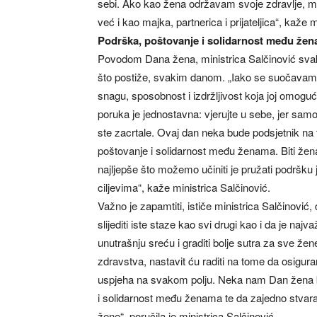
sebi. Ako kao žena održavam svoje zdravlje, m
već i kao majka, partnerica i prijateljica“, kaže 
Podrška, poštovanje i solidarnost među že
Povodom Dana žena, ministrica Salčinović svak
što postiže, svakim danom. „Iako se suočavamo
snagu, sposobnost i izdržljivost koja joj omogu
poruka je jednostavna: vjerujte u sebe, jer sam
ste zacrtale. Ovaj dan neka bude podsjetnik na 
poštovanje i solidarnost među ženama. Biti žena
najljepše što možemo učiniti je pružati podršku jed
ciljevima“, kaže ministrica Salčinović.
Važno je zapamtiti, ističe ministrica Salčinović,
slijediti iste staze kao svi drugi kao i da je najv
unutrašnju sreću i graditi bolje sutra za sve že
zdravstva, nastavit ću raditi na tome da osigura
uspjeha na svakom polju. Neka nam Dan žena b
i solidarnost među ženama te da zajedno stvaram
žene“, poručila je ministrica Salčinović.