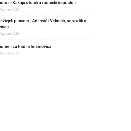
dari u Kaknju stupili u radnički neposluh
 Augusta 2026.
eživjeli planinari, Adilović i Vidimlić, se vratili u
enicu
 Augusta 2026.
pomen za Fadila Imamovića
 Augusta 2026.