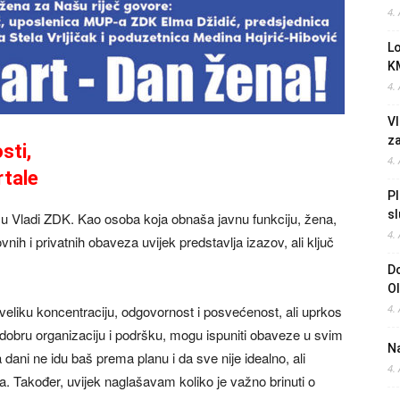
4.
L
K
4.
Vl
z
sti,
4.
rtale
Pl
sl
e u Vladi ZDK. Kao osoba koja obnaša javnu funkciju, žena,
4.
h i privatnih obaveza uvijek predstavlja izazov, ali ključ
Do
O
veliku koncentraciju, odgovornost i posvećenost, ali uprkos
4.
dobru organizaciju i podršku, mogu ispuniti obaveze u svim
Na
ani ne idu baš prema planu i da sve nije idealno, ali
4.
jiva. Također, uvijek naglašavam koliko je važno brinuti o