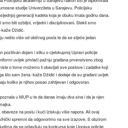
a Policijsku akademiju u Sarajevu nakon što je diplomirala
gurnosne studije Univerziteta u Sarajevu. Policijsku
sljednjoj generaciji kadeta koja je obuku imala godinu dana.
 smo biti ozbiljni, vrijedni i disciplinovani. Stekli smo
 -kaže Džidić.
nju nešto više od običnog posla te da se stječe jedan
 pozitivan dojam i sliku o cjelokupnoj Upravi policije
niformi uvijek privlači pažnju građana prvenstveno zbog
 misle o tome možemo li obavljati sve poslove i zadatke koji
ga što sam žena -kaže Džidić i dodaje da su građani uvijek
znaju koliko je njihov posao zahtjevan i odgovoran.
upoznala u MUP-u te da danas imaju dva sina i da je njen
 majka.
 obaveze na poslu i kući iziskuju više napora. Ali ovaj
i psihički spremni da odgovorimo na sve izazove. S obzirom
judima da se prijavljuju na konkurse koje Uprava policije