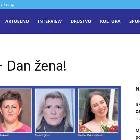
arketing
aša
AKTUELNO
INTERVIEW
DRUŠTVO
KULTURA
SPO
iječ
– Dan žena!
enica
N
R
z
4.
Mi
po