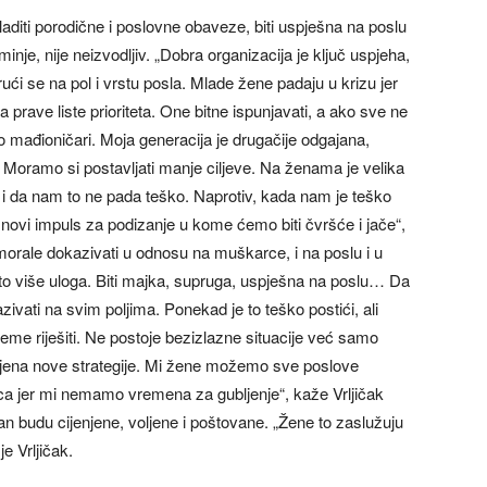
aditi porodične i poslovne obaveze, biti uspješna na poslu
inje, nije neizvodljiv. „Dobra organizacija je ključ uspjeha,
ući se na pol i vrstu posla. Mlade žene padaju u krizu jer
prave liste prioriteta. One bitne ispunjavati, a ako sve ne
mo mađioničari. Moja generacija je drugačije odgajana,
 Moramo si postavljati manje ciljeve. Na ženama je velika
 i da nam to ne pada teško. Naprotiv, kada nam je teško
ć novi impuls za podizanje u kome ćemo biti čvršće i jače“,
morale dokazivati u odnosu na muškarce, i na poslu i u
o više uloga. Biti majka, supruga, uspješna na poslu… Da
zivati na svim poljima. Ponekad je to teško postići, ali
eme riješiti. Ne postoje bezizlazne situacije već samo
mjena nove strategije. Mi žene možemo sve poslove
aca jer mi nemamo vremena za gubljenje“, kaže Vrljičak
n budu cijenjene, voljene i poštovane. „Žene to zaslužuju
e Vrljičak.