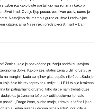
 službenika kako biste postali dio našeg tima i kako bi
an život i rad. Ovo je lijep posao, pozitivan poziv, samo je
 motiv. Nastojimo da imamo sigurno društvo i zadovoljne
vim čitateljicama Naše riječi predstojeći 8. mart – Dan
ot” Zenica, koje je posvećeno pružanju podrške i savjeta
arcinoma dojke. Kako kaže, status žena u BiH društvu je
le na margini i kada se njihov glas uopšte nije čuo. „Sada je
 koje žele biti ravnopravne u svijetu. U BiH to nije izraženo
dina bili patrijarhalno društvo, tako da će nam trebati duže
dodaje da je ženama teže uskladiti poslovne i private
postići. „Drage žene, budite svoje, zdrave, snažne i jake.
i druṣ̌tva, jedna nježna i veoma bitna karika”, poručila je