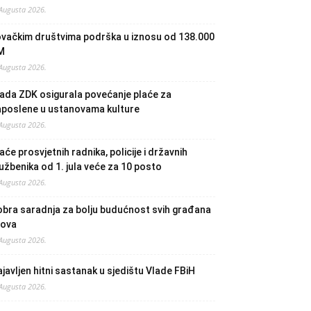
 Augusta 2026.
ovačkim društvima podrška u iznosu od 138.000
M
 Augusta 2026.
ada ZDK osigurala povećanje plaće za
aposlene u ustanovama kulture
 Augusta 2026.
aće prosvjetnih radnika, policije i državnih
užbenika od 1. jula veće za 10 posto
 Augusta 2026.
bra saradnja za bolju budućnost svih građana
lova
 Augusta 2026.
javljen hitni sastanak u sjedištu Vlade FBiH
 Augusta 2026.