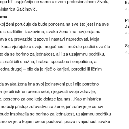
ogu biti uspješnija ne samo u svom profesionalnom životu,
Ru
ministrica Salčinović.
4.
nama
Pr
oj ženi poručuje da bude ponosna na sve što jest i na sve
Z
 s različitim izazovima, svaka žena ima nevjerojatnu
4.
ćava da prevaziđe izazove i nastavi napredovati. Moja
o kada vjerujete u svoje mogućnosti, možete postići sve što
S
4.
to da se borimo za jednakost, ali i za uzajamnu podršku,
 znači biti snažna, hrabra, sposobna i empatična, a
na drugoj – bilo da je riječ o karijeri, porodici ili ličnim
 da svaka žena ima svoj jedinstveni put i nije potrebno
ažnije biti iskren prema sebi, njegovati svoje zdravlje,
ne, posebno za one koje dolaze iza nas. „Kao ministrica
mo bolji pristup zdravstvu za žene, jer zdravlje je osnov
ude inspiracija se borimo za jednakost, uzajamnu podršku
o svijet u kojem će se poštovati prava i vrijednosti svake