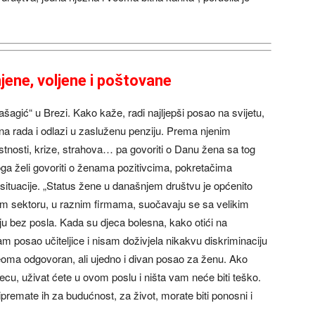
njene, voljene i poštovane
agić“ u Brezi. Kako kaže, radi najljepši posao na svijetu,
ina rada i odlazi u zasluženu penziju. Prema njenim
stnosti, krize, strahova… pa govoriti o Danu žena sa tog
oga želi govoriti o ženama pozitivcima, pokretačima
situacije. „Status žene u današnjem društvu je općenito
om sektoru, u raznim firmama, suočavaju se sa velikim
u bez posla. Kada su djeca bolesna, kako otići na
m posao učiteljice i nisam doživjela nikakvu diskriminaciju
veoma odgovoran, ali ujedno i divan posao za ženu. Ako
jecu, uživat ćete u ovom poslu i ništa vam neće biti teško.
ripremate ih za budućnost, za život, morate biti ponosni i