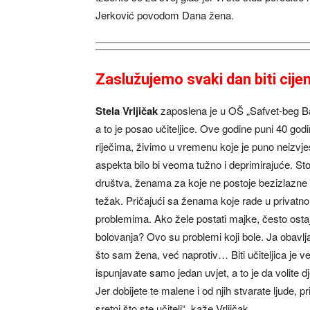
Jerković povodom Dana žena.
Zaslužujemo svaki dan biti cije
Stela Vrljičak
zaposlena je u OŠ „Safvet-beg Baš
a to je posao učiteljice. Ove godine puni 40 god
riječima, živimo u vremenu koje je puno neizvje
aspekta bilo bi veoma tužno i deprimirajuće. St
društva, ženama za koje ne postoje bezizlazne 
težak. Pričajući sa ženama koje rade u privatn
problemima. Ako žele postati majke, često ostaj
bolovanja? Ovo su problemi koji bole. Ja obavlja
što sam žena, već naprotiv… Biti učiteljica je 
ispunjavate samo jedan uvjet, a to je da volite d
Jer dobijete te malene i od njih stvarate ljude, p
sretni što ste učitelj“, kaže Vrljičak.