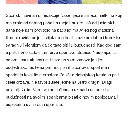
Sportski novinari iz redakcije Naše riječi su među rijetkima koji
me prate od samog početka moje karijere, još od juniorskih
dana koje sam provodio na bacalištima Atletskog stadiona
Kamberovića polje. Uvijek smo imali izuzetno dobru i korektnu
saradnju i vjerujem da će tako biti i u budućnosti. Kad god sam
u prilici, vrlo rado čitam prvo sportske stranice Naše riječi a
potom i ostatak novine. Izuzetno sam zadovoljan jer
podjednako radite na promociji svih sportova, sportista i
sportskih kolektiv s prostora Zeničko-dobojskog kantona pa i
cijele države. Ne favorizujete jedne na uštrb drugih. Dragi
prijatelji, želim Vam sretan rođendan uz nadu da ćete i u
budućnosti na svojim stranicama pisati o novim pobjedama i
uspjesima svih naših sportista.