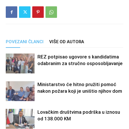
POVEZANI ČLANCI
VIŠE OD AUTORA
REZ potpisao ugovore s kandidatima
odabranim za stručno osposobljavanje
Ministarstvo će hitno pružiti pomoć
nakon požara koji je uništio njihov dom
Lovačkim društvima podrška u iznosu
od 138.000 KM