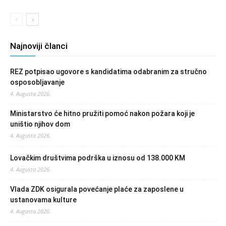
Najnoviji članci
REZ potpisao ugovore s kandidatima odabranim za stručno
osposobljavanje
4. Augusta 2026.
Ministarstvo će hitno pružiti pomoć nakon požara koji je
uništio njihov dom
4. Augusta 2026.
Lovačkim društvima podrška u iznosu od 138.000 KM
4. Augusta 2026.
Vlada ZDK osigurala povećanje plaće za zaposlene u
ustanovama kulture
4. Augusta 2026.