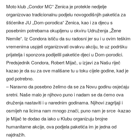
Moto klub „Condor MC“ Zenica je protekle nedjelje
organizovao tradicionalnu podjelu novogodišnjih paketića za
štićenike JU „Dom-porodica“ Zenica, kao i za djecu s
posebnim potrebama okupljenu u okviru Udruženja „Žene
Nemile“. Iz Condora ističu da su radosni jer su i u ovim teškim
vremenima uspjeli organizovati ovakvu akciju, te uz podršku
prijatelja i sponzora podijelili paketiće djeci u Dom-porodici.
Predsjednik Condora, Robert Mijač, u izjavi za Našu riječ
kazao je da su za ove mališane tu u toku cijele godine, kad je
god potrebno.
– Naravno da posebno želimo da se za Novu godinu osjećaju
sretni. Naše malo je njihovo puno i nadam se da ćemo ova
druženja nastaviti i u narednim godinama. Njihovi zagrljaji i
osmijeh na licima nam mnogo znači, puno nam je srce -kazao
je Mijač te dodao da iako u Klubu organizuju brojne
humanitarne akcije, ova podjela paketića im je jedna od
najdražih.