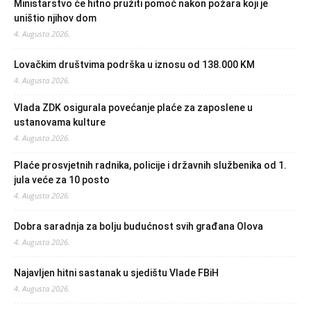
Ministarstvo će hitno pružiti pomoć nakon požara koji je
uništio njihov dom
4. Augusta 2026.
Lovačkim društvima podrška u iznosu od 138.000 KM
4. Augusta 2026.
Vlada ZDK osigurala povećanje plaće za zaposlene u
ustanovama kulture
4. Augusta 2026.
Plaće prosvjetnih radnika, policije i državnih službenika od 1.
jula veće za 10 posto
4. Augusta 2026.
Dobra saradnja za bolju budućnost svih građana Olova
4. Augusta 2026.
Najavljen hitni sastanak u sjedištu Vlade FBiH
4. Augusta 2026.