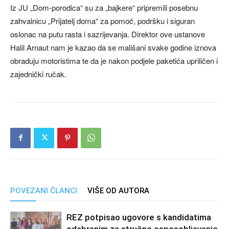
Iz JU „Dom-porodica“ su za „bajkere“ pripremili posebnu
zahvalnicu „Prijatelj doma“ za pomoć, podršku i siguran
oslonac na putu rasta i sazrijevanja. Direktor ove ustanove
Halil Arnaut nam je kazao da se mališani svake godine iznova
obraduju motoristima te da je nakon podjele paketića upriličen i
zajednički ručak.
POVEZANI ČLANCI
VIŠE OD AUTORA
REZ potpisao ugovore s kandidatima
odabranim za stručno osposobljavanje