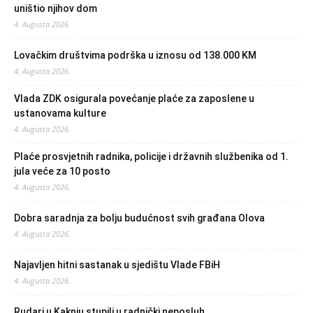
uništio njihov dom
4. Augusta 2026.
Lovačkim društvima podrška u iznosu od 138.000 KM
4. Augusta 2026.
Vlada ZDK osigurala povećanje plaće za zaposlene u
ustanovama kulture
4. Augusta 2026.
Plaće prosvjetnih radnika, policije i državnih službenika od 1.
jula veće za 10 posto
4. Augusta 2026.
Dobra saradnja za bolju budućnost svih građana Olova
4. Augusta 2026.
Najavljen hitni sastanak u sjedištu Vlade FBiH
4. Augusta 2026.
Rudari u Kaknju stupili u radnički neposluh