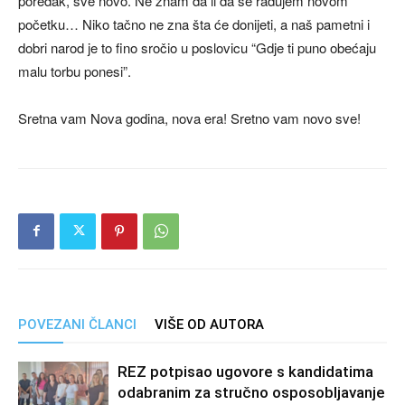
poredak, sve novo. Ne znam da li da se radujem novom
početku… Niko tačno ne zna šta će donijeti, a naš pametni i
dobri narod je to fino sročio u poslovicu “Gdje ti puno obećaju
malu torbu ponesi”.
Sretna vam Nova godina, nova era! Sretno vam novo sve!
POVEZANI ČLANCI
VIŠE OD AUTORA
REZ potpisao ugovore s kandidatima
odabranim za stručno osposobljavanje