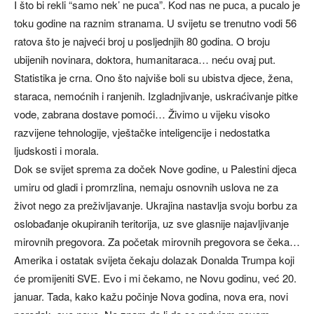
I što bi rekli “samo nek’ ne puca”. Kod nas ne puca, a pucalo je
toku godine na raznim stranama. U svijetu se trenutno vodi 56
ratova što je najveći broj u posljednjih 80 godina. O broju
ubijenih novinara, doktora, humanitaraca… neću ovaj put.
Statistika je crna. Ono što najviše boli su ubistva djece, žena,
staraca, nemoćnih i ranjenih. Izgladnjivanje, uskraćivanje pitke
vode, zabrana dostave pomoći… Živimo u vijeku visoko
razvijene tehnologije, vještačke inteligencije i nedostatka
ljudskosti i morala.
Dok se svijet sprema za doček Nove godine, u Palestini djeca
umiru od gladi i promrzlina, nemaju osnovnih uslova ne za
život nego za preživljavanje. Ukrajina nastavlja svoju borbu za
oslobađanje okupiranih teritorija, uz sve glasnije najavljivanje
mirovnih pregovora. Za početak mirovnih pregovora se čeka…
Amerika i ostatak svijeta čekaju dolazak Donalda Trumpa koji
će promijeniti SVE. Evo i mi čekamo, ne Novu godinu, već 20.
januar. Tada, kako kažu počinje Nova godina, nova era, novi