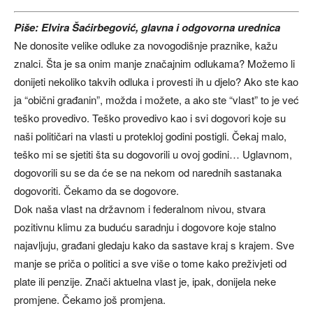
Piše: Elvira Šaćirbegović, glavna i odgovorna urednica
Ne donosite velike odluke za novogodišnje praznike, kažu
znalci. Šta je sa onim manje značajnim odlukama? Možemo li
donijeti nekoliko takvih odluka i provesti ih u djelo? Ako ste kao
ja “obični građanin”, možda i možete, a ako ste “vlast” to je već
teško provedivo. Teško provedivo kao i svi dogovori koje su
naši političari na vlasti u protekloj godini postigli. Čekaj malo,
teško mi se sjetiti šta su dogovorili u ovoj godini… Uglavnom,
dogovorili su se da će se na nekom od narednih sastanaka
dogovoriti. Čekamo da se dogovore.
Dok naša vlast na državnom i federalnom nivou, stvara
pozitivnu klimu za buduću saradnju i dogovore koje stalno
najavljuju, građani gledaju kako da sastave kraj s krajem. Sve
manje se priča o politici a sve više o tome kako preživjeti od
plate ili penzije. Znači aktuelna vlast je, ipak, donijela neke
promjene. Čekamo još promjena.