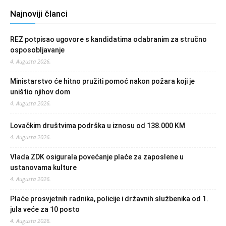
Najnoviji članci
REZ potpisao ugovore s kandidatima odabranim za stručno
osposobljavanje
4. Augusta 2026.
Ministarstvo će hitno pružiti pomoć nakon požara koji je
uništio njihov dom
4. Augusta 2026.
Lovačkim društvima podrška u iznosu od 138.000 KM
4. Augusta 2026.
Vlada ZDK osigurala povećanje plaće za zaposlene u
ustanovama kulture
4. Augusta 2026.
Plaće prosvjetnih radnika, policije i državnih službenika od 1.
jula veće za 10 posto
4. Augusta 2026.