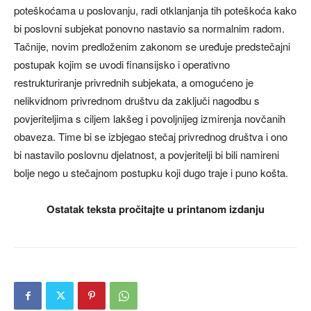
poteškoćama u poslovanju, radi otklanjanja tih poteškoća kako
bi poslovni subjekat ponovno nastavio sa normalnim radom.
Tačnije, novim predloženim zakonom se uređuje predstečajni
postupak kojim se uvodi finansijsko i operativno
restrukturiranje privrednih subjekata, a omogućeno je
nelikvidnom privrednom društvu da zaključi nagodbu s
povjeriteljima s ciljem lakšeg i povoljnijeg izmirenja novčanih
obaveza. Time bi se izbjegao stečaj privrednog društva i ono
bi nastavilo poslovnu djelatnost, a povjeritelji bi bili namireni
bolje nego u stečajnom postupku koji dugo traje i puno košta.
Ostatak teksta pročitajte u printanom izdanju