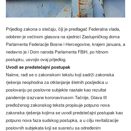
Prijedlog zakona o stečaju, čiji je predlagač Federalna vlada,
odobren je većinom glasova na sjednici Zastupničkog doma
Parlamenta Federacije Bosne i Hercegovine, krajem januara, a
nedavno je i Dom naroda Parlamenta FBiH, po hitnom
postupku, usvojio ovaj prijedlog.
Uvodi se predstečajni postupak
Naime, radi se o zakonskom tekstu koji sadrži zakonska
rješenja neophodna za otklanjanje štetnih posljedica u
poslovanju po poslovne subjekte nastale kao rezultat
pandemije izazvane koronavirusom Tačnije, Glava III
predloženog zakonskog teksta propisuje potpuno nova
zakonska rješenja kojima se uvodi predstečajni postupak kao
potpuno nova faza sudskog postupka, a u cilju revitalizacije
poslovnih subjekata koji se susreću sa određenim