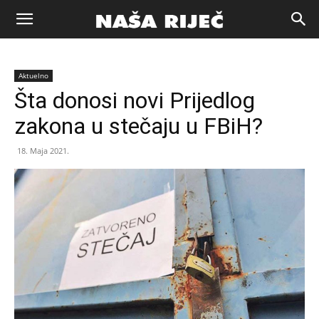
Naša
Aktuelno
riječ
Šta donosi novi Prijedlog
zakona u stečaju u FBiH?
Zenica
18. Maja 2021.