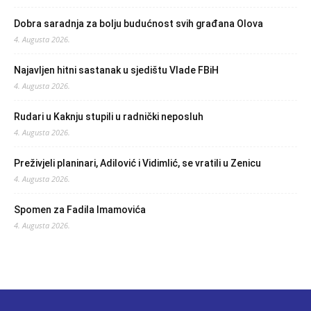
Dobra saradnja za bolju budućnost svih građana Olova
4. Augusta 2026.
Najavljen hitni sastanak u sjedištu Vlade FBiH
4. Augusta 2026.
Rudari u Kaknju stupili u radnički neposluh
4. Augusta 2026.
Preživjeli planinari, Adilović i Vidimlić, se vratili u Zenicu
4. Augusta 2026.
Spomen za Fadila Imamovića
4. Augusta 2026.