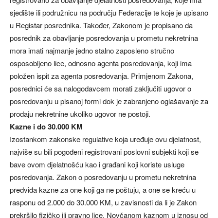
sjedište ili podružnicu na području Federacije te koje je upisano
u Registar posrednika. Također, Zakonom je propisano da
posrednik za obavljanje posredovanja u prometu nekretnina
mora imati najmanje jedno stalno zaposleno stručno
osposobljeno lice, odnosno agenta posredovanja, koji ima
položen ispit za agenta posredovanja. Primjenom Zakona,
posrednici će sa nalogodavcem morati zaključiti ugovor o
posredovanju u pisanoj formi dok je zabranjeno oglašavanje za
prodaju nekretnine ukoliko ugovor ne postoji.
Kazne i do 30.000 KM
Izostankom zakonske regulative koja uređuje ovu djelatnost,
najviše su bili pogođeni registrovani poslovni subjekti koji se
bave ovom djelatnošću kao i građani koji koriste usluge
posredovanja. Zakon o posredovanju u prometu nekretnina
predviđa kazne za one koji ga ne poštuju, a one se kreću u
rasponu od 2.000 do 30.000 KM, u zavisnosti da li je Zakon
prekršilo fizičko ili pravno lice. Novčanom kaznom u iznosu od