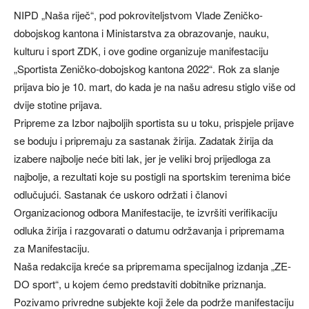
NIPD „Naša riječ“, pod pokroviteljstvom Vlade Zeničko-
dobojskog kantona i Ministarstva za obrazovanje, nauku,
kulturu i sport ZDK, i ove godine organizuje manifestaciju
„Sportista Zeničko-dobojskog kantona 2022“. Rok za slanje
prijava bio je 10. mart, do kada je na našu adresu stiglo više od
dvije stotine prijava.
Pripreme za Izbor najboljih sportista su u toku, prispjele prijave
se boduju i pripremaju za sastanak žirija. Zadatak žirija da
izabere najbolje neće biti lak, jer je veliki broj prijedloga za
najbolje, a rezultati koje su postigli na sportskim terenima biće
odlučujući. Sastanak će uskoro održati i članovi
Organizacionog odbora Manifestacije, te izvršiti verifikaciju
odluka žirija i razgovarati o datumu održavanja i pripremama
za Manifestaciju.
Naša redakcija kreće sa pripremama specijalnog izdanja „ZE-
DO sport“, u kojem ćemo predstaviti dobitnike priznanja.
Pozivamo privredne subjekte koji žele da podrže manifestaciju