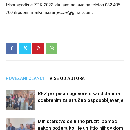
Izbor sportiste ZDK 2022, da nam se jave na telefon 032 405
700 ili putem mail-a:
nasarijec.ze@gmail.com
.
POVEZANI ČLANCI
VIŠE OD AUTORA
REZ potpisao ugovore s kandidatima
odabranim za stručno osposobljavanje
Ministarstvo će hitno pružiti pomoć
nakon požara koji je uništio njihov dom