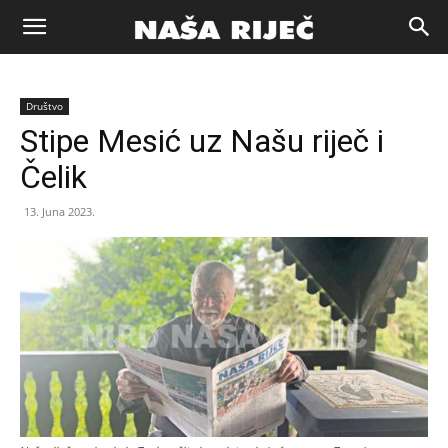
Naša
Društvo
riječ
Stipe Mesić uz Našu riječ i
Čelik
Zenica
13. Juna 2023.