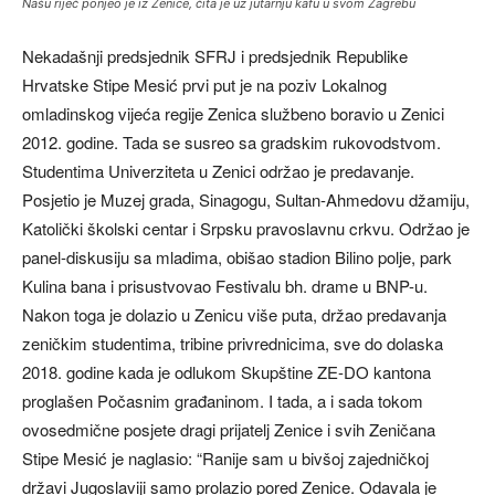
Našu riječ ponjeo je iz Zenice, čita je uz jutarnju kafu u svom Zagrebu
Nekadašnji predsjednik SFRJ i predsjednik Republike
Hrvatske Stipe Mesić prvi put je na poziv Lokalnog
omladinskog vijeća regije Zenica službeno boravio u Zenici
2012. godine. Tada se susreo sa gradskim rukovodstvom.
Studentima Univerziteta u Zenici održao je predavanje.
Posjetio je Muzej grada, Sinagogu, Sultan-Ahmedovu džamiju,
Katolički školski centar i Srpsku pravoslavnu crkvu. Održao je
panel-diskusiju sa mladima, obišao stadion Bilino polje, park
Kulina bana i prisustvovao Festivalu bh. drame u BNP-u.
Nakon toga je dolazio u Zenicu više puta, držao predavanja
zeničkim studentima, tribine privrednicima, sve do dolaska
2018. godine kada je odlukom Skupštine ZE-DO kantona
proglašen Počasnim građaninom. I tada, a i sada tokom
ovosedmične posjete dragi prijatelj Zenice i svih Zeničana
Stipe Mesić je naglasio: “Ranije sam u bivšoj zajedničkoj
državi Jugoslaviji samo prolazio pored Zenice. Odavala je