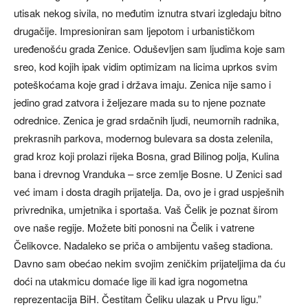
utisak nekog sivila, no međutim iznutra stvari izgledaju bitno
drugačije. Impresioniran sam ljepotom i urbanističkom
uređenošću grada Zenice. Oduševljen sam ljudima koje sam
sreo, kod kojih ipak vidim optimizam na licima uprkos svim
poteškoćama koje grad i država imaju. Zenica nije samo i
jedino grad zatvora i željezare mada su to njene poznate
odrednice. Zenica je grad srdačnih ljudi, neumornih radnika,
prekrasnih parkova, modernog bulevara sa dosta zelenila,
grad kroz koji prolazi rijeka Bosna, grad Bilinog polja, Kulina
bana i drevnog Vranduka – srce zemlje Bosne. U Zenici sad
već imam i dosta dragih prijatelja. Da, ovo je i grad uspješnih
privrednika, umjetnika i sportaša. Vaš Čelik je poznat širom
ove naše regije. Možete biti ponosni na Čelik i vatrene
Čelikovce. Nadaleko se priča o ambijentu vašeg stadiona.
Davno sam obećao nekim svojim zeničkim prijateljima da ću
doći na utakmicu domaće lige ili kad igra nogometna
reprezentacija BiH. Čestitam Čeliku ulazak u Prvu ligu.”