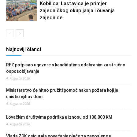
Kobilica: Lastavica je primjer
zajedničkog okupljanja i čuvanja
zajednice
Najnoviji članci
REZ potpisao ugovore s kandidatima odabranim za stručno
osposobljavanje
4. Augusta 2026.
Ministarstvo će hitno pružiti pomoć nakon požara koji je
uništio njihov dom
4. Augusta 2026.
Lovačkim društvima podrška u iznosu od 138.000 KM
4. Augusta 2026.
Vlada ZDK osigurala povećanje plaće za zaposlene u