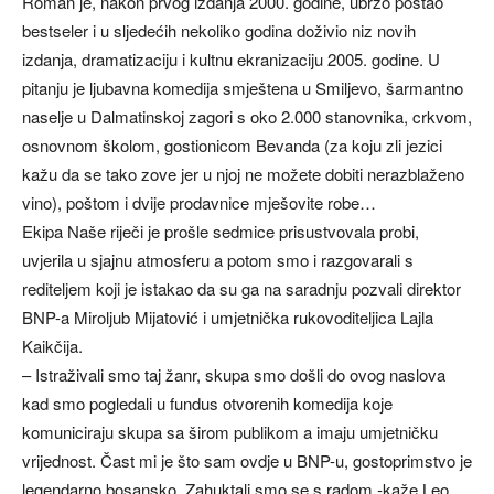
Roman je, nakon prvog izdanja 2000. godine, ubrzo postao
bestseler i u sljedećih nekoliko godina doživio niz novih
izdanja, dramatizaciju i kultnu ekranizaciju 2005. godine. U
pitanju je ljubavna komedija smještena u Smiljevo, šarmantno
naselje u Dalmatinskoj zagori s oko 2.000 stanovnika, crkvom,
osnovnom školom, gostionicom Bevanda (za koju zli jezici
kažu da se tako zove jer u njoj ne možete dobiti nerazblaženo
vino), poštom i dvije prodavnice mješovite robe…
Ekipa Naše riječi je prošle sedmice prisustvovala probi,
uvjerila u sjajnu atmosferu a potom smo i razgovarali s
rediteljem koji je istakao da su ga na saradnju pozvali direktor
BNP-a Miroljub Mijatović i umjetnička rukovoditeljica Lajla
Kaikčija.
– Istraživali smo taj žanr, skupa smo došli do ovog naslova
kad smo pogledali u fundus otvorenih komedija koje
komuniciraju skupa sa širom publikom a imaju umjetničku
vrijednost. Čast mi je što sam ovdje u BNP-u, gostoprimstvo je
legendarno bosansko. Zahuktali smo se s radom -kaže Leo