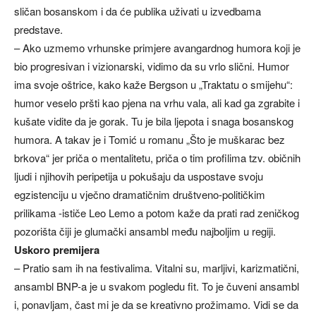
sličan bosanskom i da će publika uživati u izvedbama
predstave.
– Ako uzmemo vrhunske primjere avangardnog humora koji je
bio progresivan i vizionarski, vidimo da su vrlo slični. Humor
ima svoje oštrice, kako kaže Bergson u „Traktatu o smijehu“:
humor veselo pršti kao pjena na vrhu vala, ali kad ga zgrabite i
kušate vidite da je gorak. Tu je bila ljepota i snaga bosanskog
humora. A takav je i Tomić u romanu „Što je muškarac bez
brkova“ jer priča o mentalitetu, priča o tim profilima tzv. običnih
ljudi i njihovih peripetija u pokušaju da uspostave svoju
egzistenciju u vječno dramatičnim društveno-političkim
prilikama -ističe Leo Lemo a potom kaže da prati rad zeničkog
pozorišta čiji je glumački ansambl među najboljim u regiji.
Uskoro premijera
– Pratio sam ih na festivalima. Vitalni su, marljivi, karizmatični,
ansambl BNP-a je u svakom pogledu fit. To je čuveni ansambl
i, ponavljam, čast mi je da se kreativno prožimamo. Vidi se da