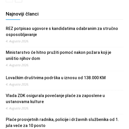
Najnoviji članci
REZ potpisao ugovore s kandidatima odabranim za stručno
osposobljavanje
4. Augusta 2026.
Ministarstvo će hitno pružiti pomoć nakon požara koji je
uništio njihov dom
4. Augusta 2026.
Lovačkim društvima podrška u iznosu od 138.000 KM
4. Augusta 2026.
Vlada ZDK osigurala povećanje plaće za zaposlene u
ustanovama kulture
4. Augusta 2026.
Plaće prosvjetnih radnika, policije i državnih službenika od 1.
jula veće za 10 posto