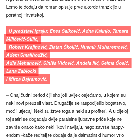
Lemo te dodaju da roman opisuje prve akorde tranzicije u
poratnoj Hrvatskoj.
U predstavi igraju: Enes Salković, Adna Kaknjo, Tamara
Miličević-Stilić,
Robert Krajinović, Zlatan Školjić, Nusmir Muharemović,
Adem Smailhodžić,
Adis Mehanović, Siniša Vidović, Anđela Ilić, Selma Ćosić,
Lana Zablocki
i Mirza Bajramović.
– Onaj čudni period čiji eho još uvijek osjećamo, u kojem su
neki novi preuzeli vlast. Drugačije se raspodijelilo bogatstvo,
moć i utjecaj. Neki su žrtve toga a neki su profiteri. A u cijeloj
toj satiri se događaju dvije paralelne ljubavne priče koje ne
završe onako kako neki likovi navijaju, nego završe happy-
endom -kaže reditelj te dodaje da je dalmatinski humor vrlo