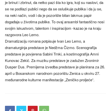
je brinut i zbrinut, da netko pazi šta ko igra, koji su naslovi, da
se ne podilazi publici nego da se osluškuje publika i da ju se,
na neki način, vodi i da je pozorište bitan lakmus papir
događaja u životima publike. To ovaj ansambl fantastično nosi
svojim iskustvom, talentom i inspiracijom -kazao je na kraju
razgovora Leo Lemo.
Dramatizaciju romana potpisuje Ivan Leo Lemo, a
dramaturginja predstave je Nedžma Čizmo. Scenografija
predstave je povjerena Sabini Trnki, a kostimografija Amni
Kunovac Zekić. Za muziku predstave je zadužen Zvonimir
Dusper Dus. Premijerna izvedba predstave je planirana za 26.
april u Bosanskom narodnom pozorištu Zenica u okviru 27.
međunarodne kulturne manifestacije „Zeničko proljeće“.