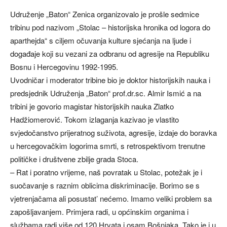
Udruženje „Baton“ Zenica organizovalo je prošle sedmice
tribinu pod nazivom „Stolac – historijska hronika od logora do
aparthejda“ s ciljem očuvanja kulture sjećanja na ljude i
događaje koji su vezani za odbranu od agresije na Republiku
Bosnu i Hercegovinu 1992-1995.
Uvodničar i moderator tribine bio je doktor historijskih nauka i
predsjednik Udruženja „Baton“ prof.dr.sc. Almir Ismić a na
tribini je govorio magistar historijskih nauka Zlatko
Hadžiomerović. Tokom izlaganja kazivao je vlastito
svjedočanstvo prijeratnog suživota, agresije, izdaje do boravka
u hercegovačkim logorima smrti, s retrospektivom trenutne
političke i društvene zbilje grada Stoca.
– Rat i poratno vrijeme, naš povratak u Stolac, potežak je i
suočavanje s raznim oblicima diskriminacije. Borimo se s
vjetrenjačama ali posustat’ nećemo. Imamo veliki problem sa
zapošljavanjem. Primjera radi, u općinskim organima i
službama radi više od 120 Hrvata i osam Bošnjaka. Tako je i u