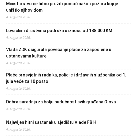
Ministarstvo će hitno pružiti pomoć nakon požara koji je
uništio njihov dom
4. Augusta 2026.
Lovačkim društvima podrška u iznosu od 138.000 KM
4. Augusta 2026.
Vlada ZDK osigurala povećanje plaće za zaposlene u
ustanovama kulture
4. Augusta 2026.
Plaće prosvjetnih radnika, policije i državnih službenika od 1.
jula veće za 10 posto
4. Augusta 2026.
Dobra saradnja za bolju budućnost svih građana Olova
4. Augusta 2026.
Najavljen hitni sastanak u sjedištu Vlade FBiH
4. Augusta 2026.