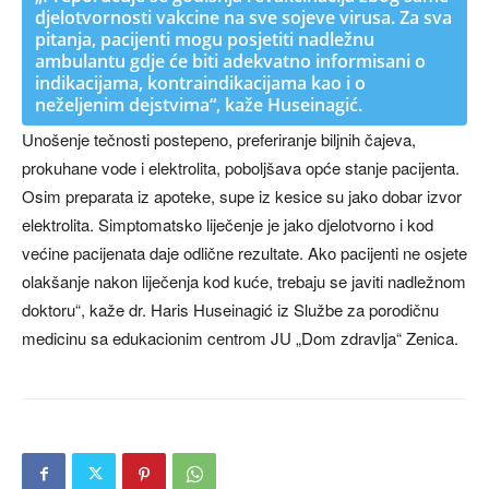
djelotvornosti vakcine na sve sojeve virusa. Za sva
pitanja, pacijenti mogu posjetiti nadležnu
ambulantu gdje će biti adekvatno informisani o
indikacijama, kontraindikacijama kao i o
neželjenim dejstvima“, kaže Huseinagić.
Unošenje tečnosti postepeno, preferiranje biljnih čajeva,
prokuhane vode i elektrolita, poboljšava opće stanje pacijenta.
Osim preparata iz apoteke, supe iz kesice su jako dobar izvor
elektrolita. Simptomatsko liječenje je jako djelotvorno i kod
većine pacijenata daje odlične rezultate. Ako pacijenti ne osjete
olakšanje nakon liječenja kod kuće, trebaju se javiti nadležnom
doktoru“, kaže dr. Haris Huseinagić iz Službe za porodičnu
medicinu sa edukacionim centrom JU „Dom zdravlja“ Zenica.