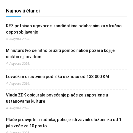
Najnoviji članci
REZ potpisao ugovore s kandidatima odabranim za stručno
osposobljavanje
4. Augusta 2026.
Ministarstvo će hitno pružiti pomoć nakon požara koji je
uništio njihov dom
4. Augusta 2026.
Lovačkim društvima podrška u iznosu od 138.000 KM
4. Augusta 2026.
Vlada ZDK osigurala povećanje plaće za zaposlene u
ustanovama kulture
4. Augusta 2026.
Plaće prosvjetnih radnika, policije i državnih službenika od 1.
jula veće za 10 posto
4. Augusta 2026.