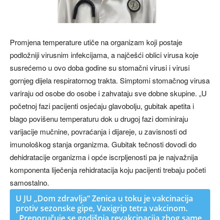
Promjena temperature utiče na organizam koji postaje
podložniji virusnim infekcijama, a najčešći oblici virusa koje
susrećemo u ovo doba godine su stomačni virusi i virusi
gornjeg dijela respiratornog trakta. Simptomi stomačnog virusa
variraju od osobe do osobe i zahvataju sve dobne skupine. „U
početnoj fazi pacijenti osjećaju glavobolju, gubitak apetita i
blago povišenu temperaturu dok u drugoj fazi dominiraju
varijacije mučnine, povraćanja i dijareje, u zavisnosti od
imunološkog stanja organizma. Gubitak tečnosti dovodi do
dehidratacije organizma i opće iscrpljenosti pa je najvažnija
komponenta liječenja rehidratacija koju pacijenti trebaju početi
samostalno.
U JU „Dom zdravlja“ Zenica u toku je vakcinacija
protiv sezonske gipe, Vaxigrip tetra vakcinom.
„Preporučuje se godišnja revakcinacija zbog same