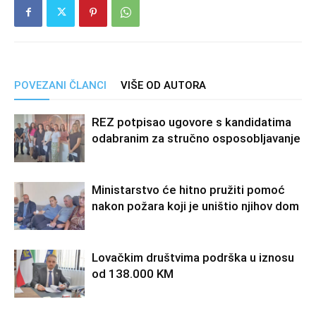
POVEZANI ČLANCI
VIŠE OD AUTORA
REZ potpisao ugovore s kandidatima
odabranim za stručno osposobljavanje
Ministarstvo će hitno pružiti pomoć
nakon požara koji je uništio njihov dom
Lovačkim društvima podrška u iznosu
od 138.000 KM