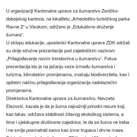
U organizaciji Kantonalne uprave za šumarstvo Zeničko-
dobojskog kantona, na lokalitetu „Arheološko-turističkog parka
Ravne 2“ u Visokom, održano je „Edukativno druženje
šumara“.
U sklopu edukacije, uposlenici Kantonalne uprave ZDK održali
su dvije stručne prezentacije pod zajedničkim nazivom
„Prilagođavanje novim trendovima u šumarstvu“. Fokus
prezentacija bio je na jačanju veze između šumarstva i
turizma, klimatskim promjenama, značaju biodiverziteta, kao i
opštem načinu prilagođavanja organizacija nadolazećim
promjenama.
Direktorica Kantonalne uprave za šumarstvo, Nevzeta
Elezović, kazala je da je šuma najvažniji prirodni resurs koji,
kao takav, održava stabilnost čitavog ekološkog sistema, a
time i cjelokupne društvene zajednice, te da se šuma ne treba
i ne smije posmatrati samo kao izvor trupaca i drvne mase.