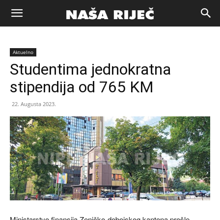
Naša
Aktuelno
riječ
Studentima jednokratna
stipendija od 765 KM
Zenica
22. Augusta 2023.
Ministarstvo finansija Zeničko-dobojskog kantona prošle