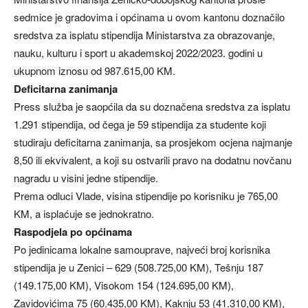
sedmice je gradovima i općinama u ovom kantonu doznačilo
sredstva za isplatu stipendija Ministarstva za obrazovanje,
nauku, kulturu i sport u akademskoj 2022/2023. godini u
ukupnom iznosu od 987.615,00 KM.
Deficitarna zanimanja
Press služba je saopćila da su doznačena sredstva za isplatu
1.291 stipendija, od čega je 59 stipendija za studente koji
studiraju deficitarna zanimanja, sa prosjekom ocjena najmanje
8,50 ili ekvivalent, a koji su ostvarili pravo na dodatnu novčanu
nagradu u visini jedne stipendije.
Prema odluci Vlade, visina stipendije po korisniku je 765,00
KM, a isplaćuje se jednokratno.
Raspodjela po općinama
Po jedinicama lokalne samouprave, najveći broj korisnika
stipendija je u Zenici – 629 (508.725,00 KM), Tešnju 187
(149.175,00 KM), Visokom 154 (124.695,00 KM),
Zavidovićima 75 (60.435,00 KM), Kaknju 53 (41.310,00 KM),