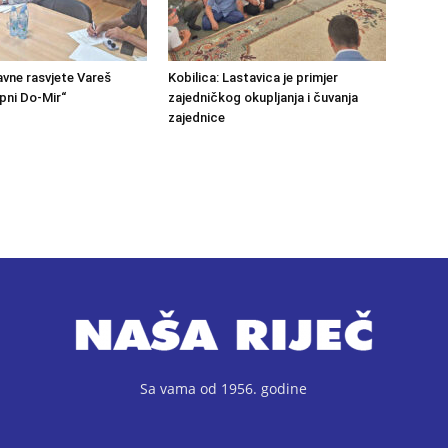
avne rasvjete Vareš
Kobilica: Lastavica je primjer
pni Do-Mir“
zajedničkog okupljanja i čuvanja
zajednice
Sa vama od 1956. godine