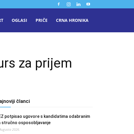
RT
OGLASI
PRIČE
CRNA HRONIKA
urs za prijem
ajnoviji članci
EZ potpisao ugovore s kandidatima odabranim
a stručno osposobljavanje
 Augusta 2026.