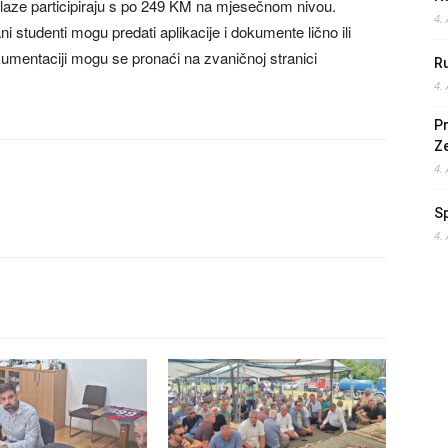
olaze participiraju s po 249 KM na mjesečnom nivou.
4.
 studenti mogu predati aplikacije i dokumente lično ili
kumentaciji mogu se pronaći na zvaničnoj stranici
Ru
4.
Pr
Z
4.
S
4.