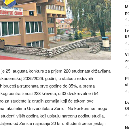
Mi
po
4.
L
K
4.
Vl
z
4.
o je 25. augusta konkurs za prijem 220 studenata državljana
 u akademskoj 2025/2026. godini, u statusu redovnih
Pl
sl
ojih brucoša-studenata prve godine do 35%, a prema
4.
kog centra iznosi 228 kreveta, u 33 dvokrevetne i 54
no za studente iz drugih zemalja koji će tokom ove
Do
na fakultetima Univerziteta u Zenici. Na konkurs se mogu
O
i studenti viših godina koji upisuju narednu godinu studija,
4.
udaljeno od Zenice najmanje 20 km. Studenti će smještaj i
Na