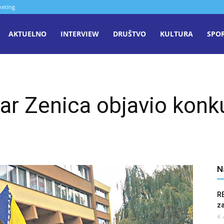
keting
aša
AKTUELNO
INTERVIEW
DRUŠTVO
KULTURA
SPO
iječ
ar Zenica objavio konk
enica
N
R
z
4.