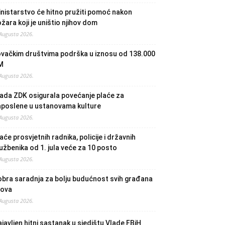
nistarstvo će hitno pružiti pomoć nakon
žara koji je uništio njihov dom
 Augusta 2026.
ovačkim društvima podrška u iznosu od 138.000
M
 Augusta 2026.
ada ZDK osigurala povećanje plaće za
aposlene u ustanovama kulture
 Augusta 2026.
aće prosvjetnih radnika, policije i državnih
užbenika od 1. jula veće za 10 posto
 Augusta 2026.
bra saradnja za bolju budućnost svih građana
lova
 Augusta 2026.
javljen hitni sastanak u sjedištu Vlade FBiH