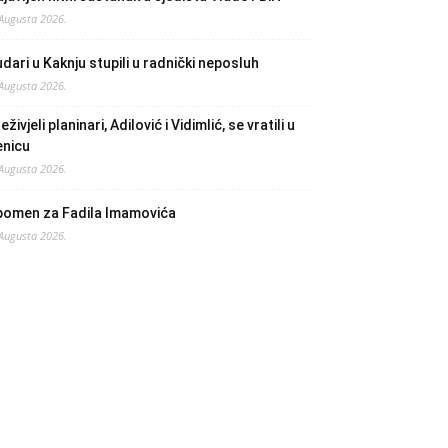
 Augusta 2026.
dari u Kaknju stupili u radnički neposluh
 Augusta 2026.
eživjeli planinari, Adilović i Vidimlić, se vratili u
enicu
 Augusta 2026.
pomen za Fadila Imamovića
 Augusta 2026.