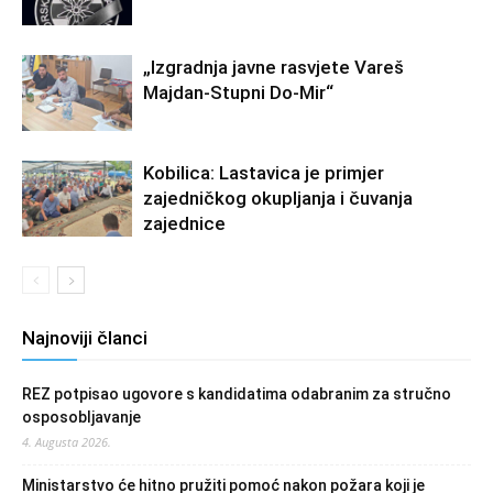
„Izgradnja javne rasvjete Vareš
Majdan-Stupni Do-Mir“
Kobilica: Lastavica je primjer
zajedničkog okupljanja i čuvanja
zajednice
Najnoviji članci
REZ potpisao ugovore s kandidatima odabranim za stručno
osposobljavanje
4. Augusta 2026.
Ministarstvo će hitno pružiti pomoć nakon požara koji je