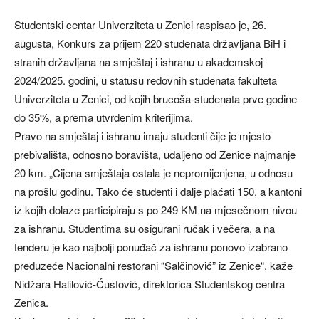
Studentski centar Univerziteta u Zenici raspisao je, 26.
augusta, Konkurs za prijem 220 studenata državljana BiH i
stranih državljana na smještaj i ishranu u akademskoj
2024/2025. godini, u statusu redovnih studenata fakulteta
Univerziteta u Zenici, od kojih brucoša-studenata prve godine
do 35%, a prema utvrđenim kriterijima.
Pravo na smještaj i ishranu imaju studenti čije je mjesto
prebivališta, odnosno boravišta, udaljeno od Zenice najmanje
20 km. „Cijena smještaja ostala je nepromijenjena, u odnosu
na prošlu godinu. Tako će studenti i dalje plaćati 150, a kantoni
iz kojih dolaze participiraju s po 249 KM na mjesečnom nivou
za ishranu. Studentima su osigurani ručak i večera, a na
tenderu je kao najbolji ponuđač za ishranu ponovo izabrano
preduzeće Nacionalni restorani “Salčinović” iz Zenice“, kaže
Nidžara Halilović-Ćustović, direktorica Studentskog centra
Zenica.