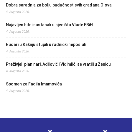
Dobra saradnja za bolju budućnost svih građana Olova
4. Augusta 2026.
Najavljen hitni sastanak u sjedištu Vlade FBiH
4. Augusta 2026.
Rudari u Kaknju stupili u radnički neposluh
4. Augusta 2026.
Preživjeli planinari, Adilović i Vidimlić, se vratili u Zenicu
4. Augusta 2026.
Spomen za Fadila Imamovića
4. Augusta 2026.