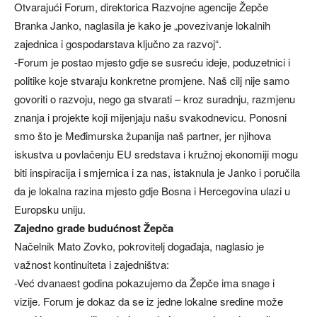
Otvarajući Forum, direktorica Razvojne agencije Žepče
Branka Janko, naglasila je kako je „povezivanje lokalnih
zajednica i gospodarstava ključno za razvoj“.
-Forum je postao mjesto gdje se susreću ideje, poduzetnici i
politike koje stvaraju konkretne promjene. Naš cilj nije samo
govoriti o razvoju, nego ga stvarati – kroz suradnju, razmjenu
znanja i projekte koji mijenjaju našu svakodnevicu. Ponosni
smo što je Međimurska županija naš partner, jer njihova
iskustva u povlačenju EU sredstava i kružnoj ekonomiji mogu
biti inspiracija i smjernica i za nas, istaknula je Janko i poručila
da je lokalna razina mjesto gdje Bosna i Hercegovina ulazi u
Europsku uniju.
Zajedno grade budućnost Žepča
Načelnik Mato Zovko, pokrovitelj događaja, naglasio je
važnost kontinuiteta i zajedništva:
-Već dvanaest godina pokazujemo da Žepče ima snage i
vizije. Forum je dokaz da se iz jedne lokalne sredine može