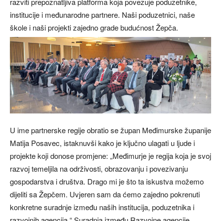
razviti prepoznatljiva platforma koja povezuje poduzetnike,
institucije i međunarodne partnere. Naši poduzetnici, naše
škole i naši projekti zajedno grade budućnost Žepča.
U ime partnerske regije obratio se župan Međimurske županije
Matija Posavec, istaknuvši kako je ključno ulagati u ljude i
projekte koji donose promjene: „Međimurje je regija koja je svoj
razvoj temeljila na održivosti, obrazovanju i povezivanju
gospodarstva i društva. Drago mi je što ta iskustva možemo
dijeliti sa Žepčem. Uvjeren sam da ćemo zajedno pokrenuti
konkretne suradnje između naših institucija, poduzetnika i
razvojnih agencija.“ Suradnja između Razvojne agencije