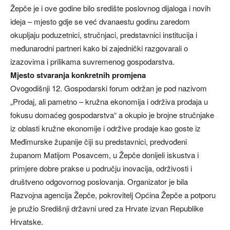
Žepče je i ove godine bilo središte poslovnog dijaloga i novih
ideja – mjesto gdje se već dvanaestu godinu zaredom
okupljaju poduzetnici, stručnjaci, predstavnici institucija i
međunarodni partneri kako bi zajednički razgovarali o
izazovima i prilikama suvremenog gospodarstva.
Mjesto stvaranja konkretnih promjena
Ovogodišnji 12. Gospodarski forum održan je pod nazivom
„Prodaj, ali pametno – kružna ekonomija i održiva prodaja u
fokusu domaćeg gospodarstva“ a okupio je brojne stručnjake
iz oblasti kružne ekonomije i održive prodaje kao goste iz
Međimurske županije čiji su predstavnici, predvođeni
županom Matijom Posavcem, u Žepče donijeli iskustva i
primjere dobre prakse u području inovacija, održivosti i
društveno odgovornog poslovanja. Organizator je bila
Razvojna agencija Žepče, pokrovitelj Općina Žepče a potporu
je pružio Središnji državni ured za Hrvate izvan Republike
Hrvatske.