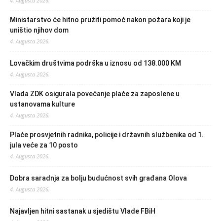
4. Augusta 2026.
Ministarstvo će hitno pružiti pomoć nakon požara koji je
uništio njihov dom
4. Augusta 2026.
Lovačkim društvima podrška u iznosu od 138.000 KM
4. Augusta 2026.
Vlada ZDK osigurala povećanje plaće za zaposlene u
ustanovama kulture
4. Augusta 2026.
Plaće prosvjetnih radnika, policije i državnih službenika od 1.
jula veće za 10 posto
4. Augusta 2026.
Dobra saradnja za bolju budućnost svih građana Olova
4. Augusta 2026.
Najavljen hitni sastanak u sjedištu Vlade FBiH