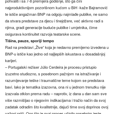
pohvaliti i sa 7-8 premijera godišnje, što ga čini
najproduktivnijom pozorišnom kućom u BiH -kaže Bajramović
te ističe angažman BNP na odgoju najmlađe publike, ne samo
da stvara predstave za djecu i tinejdžere, već aktivno radi s
njima, gradi generacije buduće publike i umjetnika, čime
osigurava kontinuitet razvoja teatarske scene.
Tišina, pauze, sporiji tempo
Rad na predstavi „Žive“ koja je nedavno premijerno izvedena u
BNP-u ističe kao jedno od najljepših iskustava u dosadašnjoj
karijeri.
– Portugalski režiser Júlio Cerdeira je procesu pristupio
izuzetno studiozno, s posebnom pažnjom na istraživanje i
razumijevanje teške i traumatične teme kojom se predstava
bavi. Iako je tematika izazovna, ona ni u jednom trenutku nije
izazvala otklon prema radu – naprotiv, iz dana u dan sam sve
više razmišljao o njegovim indikacijama i tražio način da svoj
zadatak odradim što kvalitetnije, dajući time svoj doprinos ovoj
važnoj priči. Ono što je ovaj proces učinilo posebnim jeste