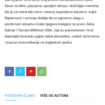
fokus na tišini, pauzama, sporijem tempu i doživljaju vremena,
što je za mene bilo novo i veoma inspirativno iskustvo -kaže
Bajramović i na kraju dodaje da su ogromnu ulogu u
pozitivnom iskustvu imale njegove kolegice na sceni, Adna
Kaknjo i Tamara Miličević-Stilić, čija su posvećenost i trud
doprinijeli stvaranju sjajne radne atmosfere, unatoč težini teme
i izazovu komunikacije na engleskom jeziku.
POVEZANI ČLANCI
VIŠE OD AUTORA