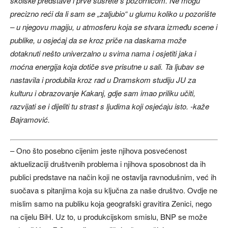
školske predstave i prve susrete s pozornicom. Ne mogu
precizno reći da li sam se „zaljubio“ u glumu koliko u pozorište
– u njegovu magiju, u atmosferu koja se stvara između scene i
publike, u osjećaj da se kroz priče na daskama može
dotaknuti nešto univerzalno u svima nama i osjetiti jaka i
moćna energija koja dotiče sve prisutne u sali. Ta ljubav se
nastavila i produbila kroz rad u Dramskom studiju JU za
kulturu i obrazovanje Kakanj, gdje sam imao priliku učiti,
razvijati se i dijeliti tu strast s ljudima koji osjećaju isto. -kaže
Bajramović.
– Ono što posebno cijenim jeste njihova posvećenost
aktuelizaciji društvenih problema i njihova sposobnost da ih
publici predstave na način koji ne ostavlja ravnodušnim, već ih
suočava s pitanjima koja su ključna za naše društvo. Ovdje ne
mislim samo na publiku koja geografski gravitira Zenici, nego
na cijelu BiH. Uz to, u produkcijskom smislu, BNP se može