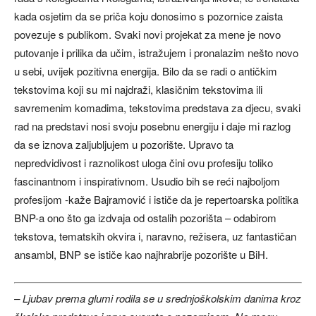
kada osjetim da se priča koju donosimo s pozornice zaista
povezuje s publikom. Svaki novi projekat za mene je novo
putovanje i prilika da učim, istražujem i pronalazim nešto novo
u sebi, uvijek pozitivna energija. Bilo da se radi o antičkim
tekstovima koji su mi najdraži, klasičnim tekstovima ili
savremenim komadima, tekstovima predstava za djecu, svaki
rad na predstavi nosi svoju posebnu energiju i daje mi razlog
da se iznova zaljubljujem u pozorište. Upravo ta
nepredvidivost i raznolikost uloga čini ovu profesiju toliko
fascinantnom i inspirativnom. Usudio bih se reći najboljom
profesijom -kaže Bajramović i ističe da je repertoarska politika
BNP-a ono što ga izdvaja od ostalih pozorišta – odabirom
tekstova, tematskih okvira i, naravno, režisera, uz fantastičan
ansambl, BNP se ističe kao najhrabrije pozorište u BiH.
– Ljubav prema glumi rodila se u srednjoškolskim danima kroz