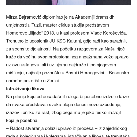
Mirza Bajramović diplomirao je na Akademiji dramskih
umjetnosti u Tuzli, master ciklus studija predstavom
Homerove „Ilijade“ 2013. u klasi profesora Vlade Keroševića.
Trenutno je uposlenik JU KSC Kakanj, gdje radi kao saradnik
za scenske djelatnosti. Na početku razgovora za Našu riječ
kaže da većinu svog profesionalnog angažmana veže upravo
uz ovu ustanovu, ali i uz njemu najdraže i, po njegovom
mišljenju, najbolje pozorište u Bosni i Hercegovini – Bosansko
narodno pozorište u Zenici.
Istraživanje likova
Na pitanje koju od dosadašnjih uloga bi posebno izdvojio kaže
da svaka predstava i svaka uloga donosi novo uzbuđenje,
izazov i priliku za rast, zbog čega mu je jako teško izdvojiti
koja je posebna.
– Radost stvaranja dolazi upravo iz procesa – iz zajedničkog
rada s kolegicama i kolegama, istraživanja likova, te trenutaka