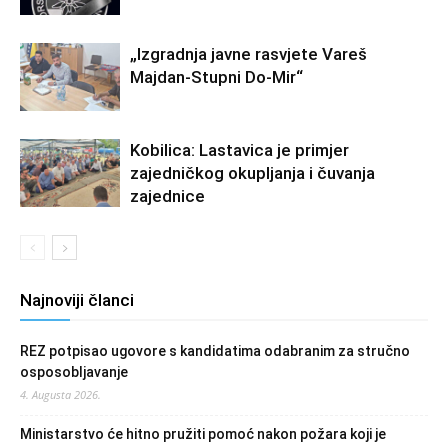
„Izgradnja javne rasvjete Vareš
Majdan-Stupni Do-Mir“
Kobilica: Lastavica je primjer
zajedničkog okupljanja i čuvanja
zajednice
Najnoviji članci
REZ potpisao ugovore s kandidatima odabranim za stručno
osposobljavanje
4. Augusta 2026.
Ministarstvo će hitno pružiti pomoć nakon požara koji je