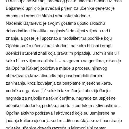
U sali Općine Kakanj, proteklog petka načelnik Općine Mirnes
Bajtarević upriličio je svečani prijem za učenike generacije
osnovnih i srednjih škola i vrhunske studente.
Načelnik Bajtarević je svojim gostima uputio srdačnu
dobrodošlicu i čestitku, naglasivši da cijeni vrijedan rad i
znanje, a goste je i upoznao s modalitetima podrške koju
Općina pruža učenicima i studentima kako bi i oni i drugi
učenici i studenti znali koja prava im pripadaju u tom smislu i
kako bi na vrijeme aplicirali. U razgovoru sa gostima, rekao je
da Općina Kakanj podržava mlade u procesu njihovog
obrazovanja kroz stipendiranje posebno deficitarnih
zanimanja, kroz izdvajanja za besplatne mjesečne karte,
podršku organizaciji školskih takmičenja i obezbjeđenje
nagrada za najbolje na takmičenjima, nagrade za uspješne
učenike i studente, podršku sportu i sportskim aktivnostima…
Općina aktivno podržava i aktivnosti koje su usmjerene na
jačanje kulture sjećanja kod mladih naraštaja kroz finansiranje
odlaska učenika devetih razreda u Memorijalni centar