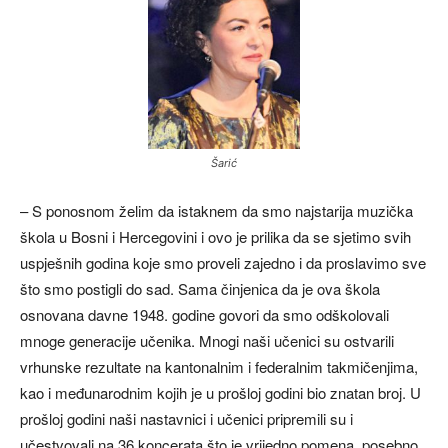
Šarić
– S ponosnom želim da istaknem da smo najstarija muzička
škola u Bosni i Hercegovini i ovo je prilika da se sjetimo svih
uspješnih godina koje smo proveli zajedno i da proslavimo sve
što smo postigli do sad. Sama činjenica da je ova škola
osnovana davne 1948. godine govori da smo odškolovali
mnoge generacije učenika. Mnogi naši učenici su ostvarili
vrhunske rezultate na kantonalnim i federalnim takmičenjima,
kao i međunarodnim kojih je u prošloj godini bio znatan broj. U
prošloj godini naši nastavnici i učenici pripremili su i
učestvovali na 36 koncerata što je vrijedno pomena, posebno