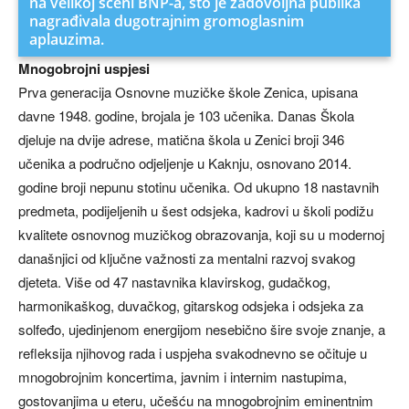
na velikoj sceni BNP-a, što je zadovoljna publika
nagrađivala dugotrajnim gromoglasnim
aplauzima.
Mnogobrojni uspjesi
Prva generacija Osnovne muzičke škole Zenica, upisana
davne 1948. godine, brojala je 103 učenika. Danas Škola
djeluje na dvije adrese, matična škola u Zenici broji 346
učenika a područno odjeljenje u Kaknju, osnovano 2014.
godine broji nepunu stotinu učenika. Od ukupno 18 nastavnih
predmeta, podijeljenih u šest odsjeka, kadrovi u školi podižu
kvalitete osnovnog muzičkog obrazovanja, koji su u modernoj
današnjici od ključne važnosti za mentalni razvoj svakog
djeteta. Više od 47 nastavnika klavirskog, gudačkog,
harmonikaškog, duvačkog, gitarskog odsjeka i odsjeka za
solfeđo, ujedinjenom energijom nesebično šire svoje znanje, a
refleksija njihovog rada i uspjeha svakodnevno se očituje u
mnogobrojnim koncertima, javnim i internim nastupima,
gostovanjima u eteru, učešću na mnogobrojnim eminentnim