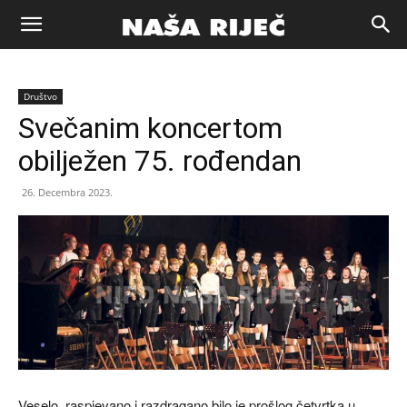
Naša
Društvo
riječ
Svečanim koncertom
obilježen 75. rođendan
Zenica
26. Decembra 2023.
Veselo, raspjevano i razdragano bilo je prošlog četvrtka u