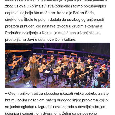
zbog uslova u kojima svi svakodnevno radimo pokušavajući
napraviti najbolje što možemo -kazala je Belma Šarić,
direktorica Škole te potom dodala da su zbog ograničenosti
prostora prinuđeni dio nastave izvoditi u drugim školama a
Područno odjeljenje u Kaknju je smješteno u iznajmljenim
prostorijama Javne ustanove Dom kulture.
– Ovom prilikom bit ću slobodna iskazati veliku potrebu za što
bržim i boljim rješenjem našeg dugogodišnjeg problema koji bi
se jedino ogledao u izgradnji nove zgrade s dovoljnim brojem
učionica i koncertnom dvoranom. Želim da se posebno