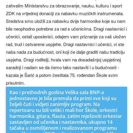
zahvalim Ministarstvu za obrazovanje, nauku, kulturu i sport
ZDK na vrijednoj donaciji za nabavku muzičkih instrumenata.
Sredstva smo uložili za nabavku dvije harmonike koje su nam
bile neophodno potrebne za rad s učenicima. Dragi nastavnici i
učenici, ostali uposlenici, odajem vam priznanje za vaš uložen
rad, trud i ostvarene uspjehe. Dragi nastavnici i učenici, vi ste
naša nada za budućnost, oni koji će dalje graditi našu tradiciju
uspjeha. Dragi roditelji, hvala vam na dosadašnjoj uspješnoj
saradnji i nadam se da ćemo tako nastaviti i u budućnosti -
kazala je Šarić a potom čestitala 75. rođendan Škole svim
prisutnim.
Kao i prethodnih godina Velika sala BNP-a
jednostavno je bila premala da primi sve koji su
željeli čuti i vidjeti zanimljiv program. Na
repertoaru su bili veliki i mali hor Škole, orkestri
harmonika, gitara, flauta, zatim mješoviti orkestar
sastavljen od učenika i nastavnika, ukupno 14
tačaka u osmišljenom i realizovanom programu