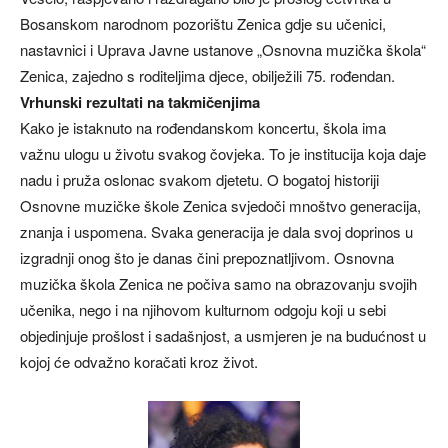
Bosanskom narodnom pozorištu Zenica gdje su učenici,
nastavnici i Uprava Javne ustanove „Osnovna muzička škola“
Zenica, zajedno s roditeljima djece, obilježili 75. rođendan.
Vrhunski rezultati na takmičenjima
Kako je istaknuto na rođendanskom koncertu, škola ima
važnu ulogu u životu svakog čovjeka. To je institucija koja daje
nadu i pruža oslonac svakom djetetu. O bogatoj historiji
Osnovne muzičke škole Zenica svjedoči mnoštvo generacija,
znanja i uspomena. Svaka generacija je dala svoj doprinos u
izgradnji onog što je danas čini prepoznatljivom. Osnovna
muzička škola Zenica ne počiva samo na obrazovanju svojih
učenika, nego i na njihovom kulturnom odgoju koji u sebi
objedinjuje prošlost i sadašnjost, a usmjeren je na budućnost u
kojoj će odvažno koračati kroz život.