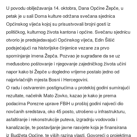
U povodu obilježavanja 14. oktobra, Dana Općine Žepče, u
petak je u sali Doma kulture održana svečana sjednica
Općinskog vijeća kojoj su prisustvovali brojni gosti iz
političkog, kulturnog života kantona i općine. Svečanu sjednicu
otvorio je predsjedavajući Općinskog vijeća, Edin Šišić
podsjećajući na historijske činjenice vezane za prvo
spominjanje imena Žepča. Pozvao je sugrađane da se uz
međusobno poštovanje i njegovanje zajedničkog života učini
napor kako bi Žepče u dogledno vrijeme postalo jedno od
najprivlačnijih mjesta Bosni i Hercegovini.
O radu i ostvarenim postignućima u protekloj godini sumirajući
rezultate, načelnik Mato Zovko, kazao je kako je prema
podacima Porezne uprave FBiH u prošloj godini najveći dio
novčanih sredstava, oko 45 posto, utrošeno u infrastrukturu,
asfaltiranje i rekonstrukcije puteva, izgradnju vodovoda i
kanalizacije, te postavljanje javne rasvjete koja je finansirana
iz Budžeta Općine, te viših razina vlasti. Govoreći o projektima