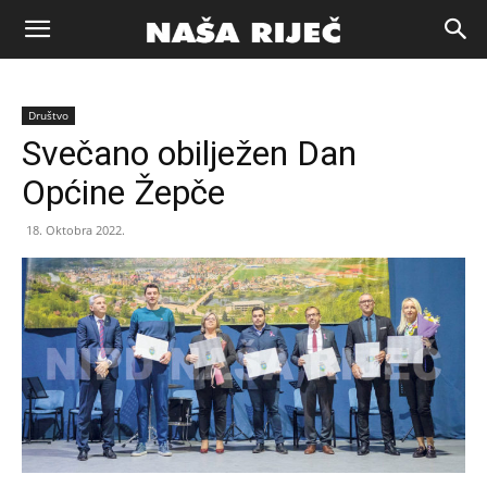
Naša
Društvo
riječ
Svečano obilježen Dan
Općine Žepče
Zenica
18. Oktobra 2022.