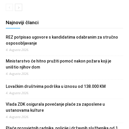
Najnoviji članci
REZ potpisao ugovore s kandidatima odabranim za stručno
osposobljavanje
4. Augusta 2026.
Ministarstvo će hitno pružiti pomoć nakon požara koji je
uništio njihov dom
4. Augusta 2026.
Lovačkim društvima podrška u iznosu od 138.000 KM
4. Augusta 2026.
Vlada ZDK osigurala povećanje plaće za zaposlene u
ustanovama kulture
4. Augusta 2026.
Plaće prosvjetnih radnika, policije i državnih službenika od 1.