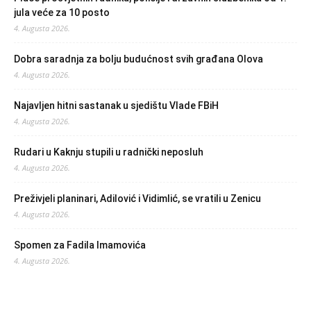
jula veće za 10 posto
4. Augusta 2026.
Dobra saradnja za bolju budućnost svih građana Olova
4. Augusta 2026.
Najavljen hitni sastanak u sjedištu Vlade FBiH
4. Augusta 2026.
Rudari u Kaknju stupili u radnički neposluh
4. Augusta 2026.
Preživjeli planinari, Adilović i Vidimlić, se vratili u Zenicu
4. Augusta 2026.
Spomen za Fadila Imamovića
4. Augusta 2026.