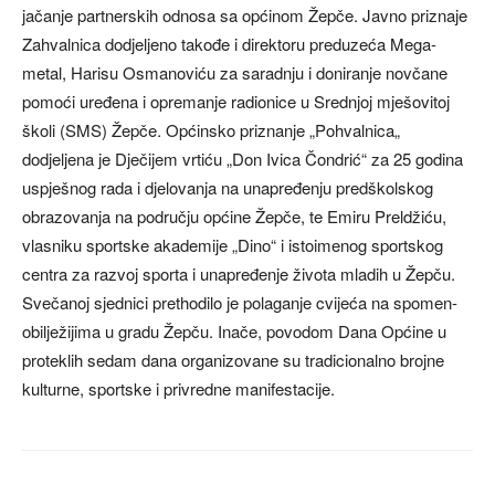
jačanje partnerskih odnosa sa općinom Žepče. Javno priznaje
Zahvalnica dodjeljeno takođe i direktoru preduzeća Mega-
metal, Harisu Osmanoviću za saradnju i doniranje novčane
pomoći uređena i opremanje radionice u Srednjoj mješovitoj
školi (SMS) Žepče. Općinsko priznanje „Pohvalnica„
dodjeljena je Dječijem vrtiću „Don Ivica Čondrić“ za 25 godina
uspješnog rada i djelovanja na unapređenju predškolskog
obrazovanja na području općine Žepče, te Emiru Preldžiću,
vlasniku sportske akademije „Dino“ i istoimenog sportskog
centra za razvoj sporta i unapređenje života mladih u Žepču.
Svečanoj sjednici prethodilo je polaganje cvijeća na spomen-
obilježijima u gradu Žepču. Inače, povodom Dana Općine u
proteklih sedam dana organizovane su tradicionalno brojne
kulturne, sportske i privredne manifestacije.