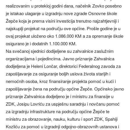
realizovanim u protekloj godini dana, načelnik Zovko posebno
je istakao ulaganje u izgradnju nove zgrade Osnovne škole
Žepče koja je prema visini investicija trenutno najzahtjevniji i
najskuplji projekat na području ove općine. Prošle godine je u
ovaj projekat uloženo oko 1.086.000 KM a za opremanje škole
osigurano je i dodatnih 1.100.000 KM.
Na svečanoj sjednici dodijeljene su zahvalnice zaslužnim
organizacijama i pojedincima. Javno priznanje Zahvalnica
dodijeljena je Heleni Lončar, direktorici Federalnog zavoda za
zapošljavanje za osiguranje boljih uslova života starijih i
nemoćnih osoba, kroz finansiranje projekta pomoć u kući i
zapošljavanje žena na području općine Žepče. Općinsko javno
priznanje Zahvalnica dodjeljeno je i ministru za finansije u
ZDK, Josipu Lovriću za uspješnu saradnju i novčanu pomoć
za izgradnju infrastrukture na području općine Žepče te
ministru za obrazovanje, nauku, kulturu i sport ZDK, Spahiji
Kozliću za pomoć u izgradnji odgojno-obrazovnih ustanova i