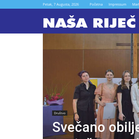
Petak, 7 Augusta, 2026
Početna
Impressum
Mar
N
r
Z
Društvo
Svečano obilj