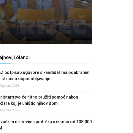
ajnoviji članci
EZ potpisao ugovore s kandidatima odabranim
a stručno osposobljavanje
 Augusta 2026.
nistarstvo će hitno pružiti pomoć nakon
žara koji je uništio njihov dom
 Augusta 2026.
ovačkim društvima podrška u iznosu od 138.000
M