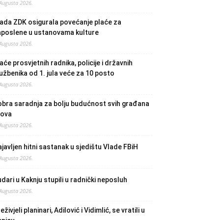
 Augusta 2026.
ada ZDK osigurala povećanje plaće za
aposlene u ustanovama kulture
 Augusta 2026.
aće prosvjetnih radnika, policije i državnih
užbenika od 1. jula veće za 10 posto
 Augusta 2026.
bra saradnja za bolju budućnost svih građana
lova
 Augusta 2026.
javljen hitni sastanak u sjedištu Vlade FBiH
 Augusta 2026.
dari u Kaknju stupili u radnički neposluh
 Augusta 2026.
eživjeli planinari, Adilović i Vidimlić, se vratili u