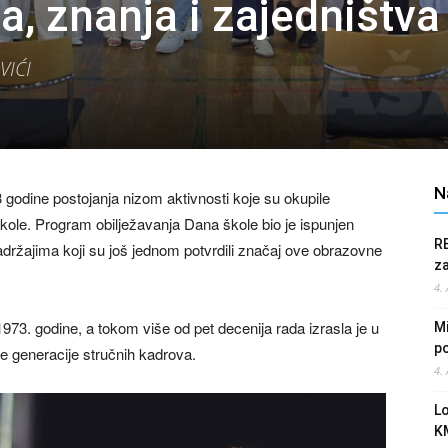
, znanja i zajedništva
VIĆI
N
53 godine postojanja nizom aktivnosti koje su okupile
e Škole. Program obilježavanja Dana škole bio je ispunjen
R
držajima koji su još jednom potvrdili značaj ove obrazovne
z
4.
973. godine, a tokom više od pet decenija rada izrasla je u
Mi
po
e generacije stručnih kadrova.
4.
L
K