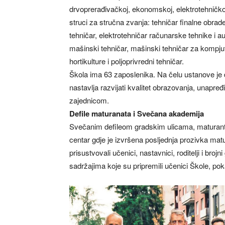
drvoprerađivačkoj, ekonomskoj, elektrotehničkoj
struci za stručna zvanja: tehničar finalne obrad
tehničar, elektrotehničar računarske tehnike i au
mašinski tehničar, mašinski tehničar za kompju
hortikulture i poljoprivredni tehničar.
Škola ima 63 zaposlenika. Na čelu ustanove je 
nastavlja razvijati kvalitet obrazovanja, unapređ
zajednicom.
Defile maturanata i Svečana akademija
Svečanim defileom gradskim ulicama, maturanti s
centar gdje je izvršena posljednja prozivka matu
prisustvovali učenici, nastavnici, roditelji i br
sadržajima koje su pripremili učenici Škole, poka