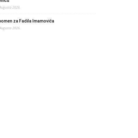
enicu
 Augusta 2026.
pomen za Fadila Imamovića
 Augusta 2026.