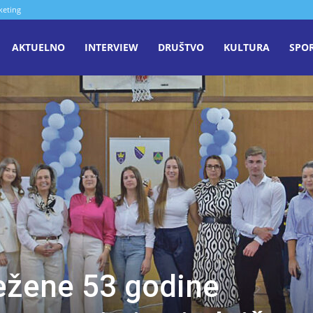
keting
aša
AKTUELNO
INTERVIEW
DRUŠTVO
KULTURA
SPO
iječ
enica
ežene 53 godine