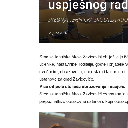
uspješnog rada
SREDNJA TEHNIČKA ŠKOLA ZAVIDO
2. Juna 2026.
Srednja tehnička škola Zavidovići obilježila je 
učenike, nastavnike, roditelje, goste i prijatelj
svečanim, obrazovnim, sportskim i kulturnim sa
ustanove za grad Zavidoviće.
Više od pola stoljeća obrazovanja i uspjeha
Srednja tehnička škola Zavidovići osnovana je 1
prepoznatljivu obrazovnu ustanovu koja obrazuj