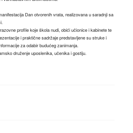
anifestacija Dan otvorenih vrata, realizovana u saradnji sa
i.
razovne profile koje škola nudi, obići učionice i kabinete te
zentacije i praktične sadržaje predstavljene su struke i
 informacije za odabir budućeg zanimanja.
ramsko druženje uposlenika, učenika i gostiju.