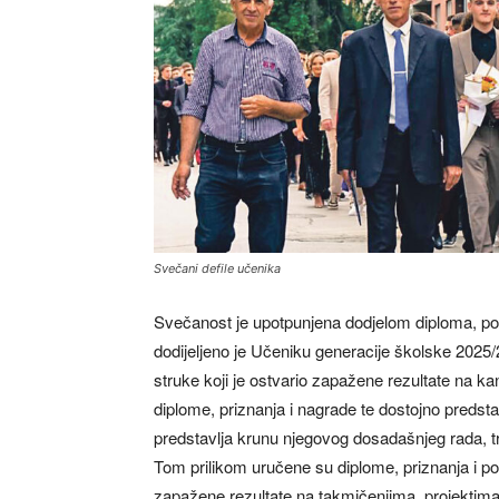
Svečani defile učenika
Svečanost je upotpunjena dodjelom diploma, po
dodijeljeno je Učeniku generacije školske 2025/
struke koji je ostvario zapažene rezultate na ka
diplome, priznanja i nagrade te dostojno predsta
predstavlja krunu njegovog dosadašnjeg rada, tr
Tom prilikom uručene su diplome, priznanja i po
zapažene rezultate na takmičenjima, projektima