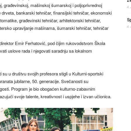
Z
, građevinskoj, mašinskoj šumarskoj i poljoprivrednoj
4.
e drveta, bankarski tehničar, finansijski tehničar, ekonomski
tomatike, građevinski tehničar, arhitektonski tehničar,
S
4.
tersko upravljanje mašinama, šumarski tehničar, tehničar
direktor Emir Ferhatović, pod čijim rukovodstvom Škola
ivati uslove rada i njegovati saradnju sa lokalnom
u u društvu svojih profesora stigli u Kulturni-sportski
ranata jubilarne, 50. generacije. Svečanosti su
ojni gosti. Program je bio obogaćen kulturno-zabavnim
zujući svoje talente, kreativnost i uspjehe i izvan učionica.