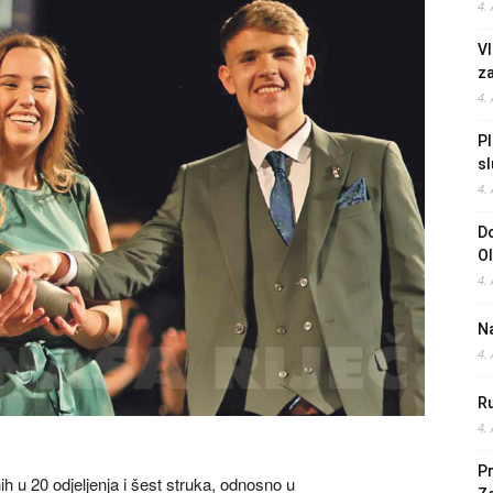
4.
Vl
z
4.
Pl
sl
4.
Do
O
4.
Na
4.
Ru
4.
Pr
 u 20 odjeljenja i šest struka, odnosno u