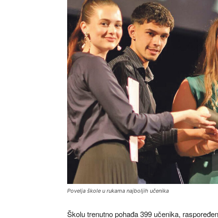
Povelja škole u rukama najboljih učenika
Školu trenutno pohađa 399 učenika, raspoređenih