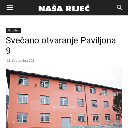
Naša
Aktuelno
riječ
Svečano otvaranje Paviljona
9
Zenica
21. Septembra 2021.