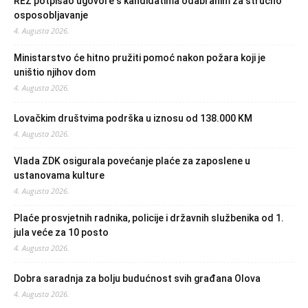
REZ potpisao ugovore s kandidatima odabranim za stručno
osposobljavanje
4. Augusta 2026.
Ministarstvo će hitno pružiti pomoć nakon požara koji je
uništio njihov dom
4. Augusta 2026.
Lovačkim društvima podrška u iznosu od 138.000 KM
4. Augusta 2026.
Vlada ZDK osigurala povećanje plaće za zaposlene u
ustanovama kulture
4. Augusta 2026.
Plaće prosvjetnih radnika, policije i državnih službenika od 1.
jula veće za 10 posto
4. Augusta 2026.
Dobra saradnja za bolju budućnost svih građana Olova
4. Augusta 2026.