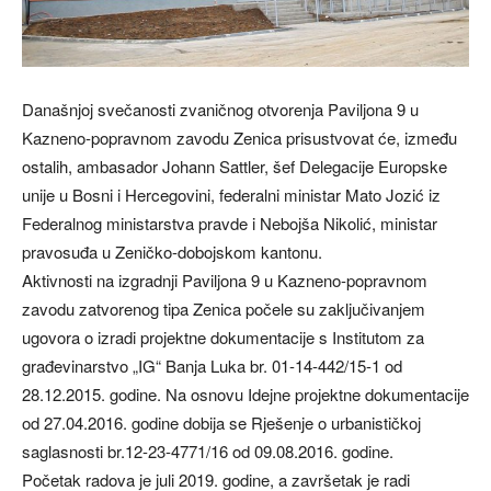
Današnjoj svečanosti zvaničnog otvorenja Paviljona 9 u
Kazneno-popravnom zavodu Zenica prisustvovat će, između
ostalih, ambasador Johann Sattler, šef Delegacije Europske
unije u Bosni i Hercegovini, federalni ministar Mato Jozić iz
Federalnog ministarstva pravde i Nebojša Nikolić, ministar
pravosuđa u Zeničko-dobojskom kantonu.
Aktivnosti na izgradnji Paviljona 9 u Kazneno-popravnom
zavodu zatvorenog tipa Zenica počele su zaključivanjem
ugovora o izradi projektne dokumentacije s Institutom za
građevinarstvo „IG“ Banja Luka br. 01-14-442/15-1 od
28.12.2015. godine. Na osnovu Idejne projektne dokumentacije
od 27.04.2016. godine dobija se Rješenje o urbanističkoj
saglasnosti br.12-23-4771/16 od 09.08.2016. godine.
Početak radova je juli 2019. godine, a završetak je radi