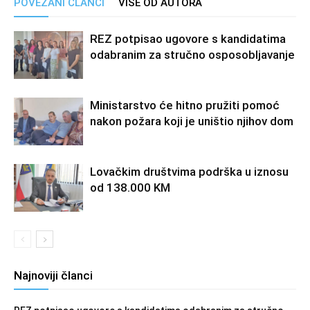
POVEZANI ČLANCI
VIŠE OD AUTORA
REZ potpisao ugovore s kandidatima
odabranim za stručno osposobljavanje
Ministarstvo će hitno pružiti pomoć
nakon požara koji je uništio njihov dom
Lovačkim društvima podrška u iznosu
od 138.000 KM
Najnoviji članci