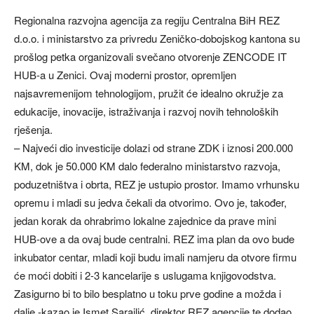
Regionalna razvojna agencija za regiju Centralna BiH REZ
d.o.o. i ministarstvo za privredu Zeničko-dobojskog kantona su
prošlog petka organizovali svečano otvorenje ZENCODE IT
HUB-a u Zenici. Ovaj moderni prostor, opremljen
najsavremenijom tehnologijom, pružit će idealno okružje za
edukacije, inovacije, istraživanja i razvoj novih tehnoloških
rješenja.
– Najveći dio investicije dolazi od strane ZDK i iznosi 200.000
KM, dok je 50.000 KM dalo federalno ministarstvo razvoja,
poduzetništva i obrta, REZ je ustupio prostor. Imamo vrhunsku
opremu i mladi su jedva čekali da otvorimo. Ovo je, također,
jedan korak da ohrabrimo lokalne zajednice da prave mini
HUB-ove a da ovaj bude centralni. REZ ima plan da ovo bude
inkubator centar, mladi koji budu imali namjeru da otvore firmu
će moći dobiti i 2-3 kancelarije s uslugama knjigovodstva.
Zasigurno bi to bilo besplatno u toku prve godine a možda i
dalje -kazao je Ismet Sarajlić, direktor REZ agencije te dodao