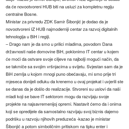
da će novootvoreni HUB biti na usluzi za kompletnu regiju
centralne Bosne.
Ministar za privredu ZDK Samir Šibonjić je dodao da je
novootvoreni IZ HUB najmoderniji centar za razvoj digitalnih
tehnologija u BiH i regiji.
– Drago nam je da smo u prilici mladima, povodom Dana
državnosti naše domovine BiH, poklonimo IT centar u kojem
će moći da ostvare svoje ciljeve na najbolji mogući način, da
se takmiče sa svojim vršnjacima u svijetu. Svjestan sam da je
BiH zemlja u kojom mnogi puno obećavaju, mi smo prije tri
mjeseca donijeli odluku da krenemo u ovaj projekat i uvjerili ste
se danas da je došlo do realizacije. Stvoreni su uslovi da naši
mladi koji se bave IT sektorom mogu da razvijaju svoje
projekte na najsavremenijoj opremi. Nastavit ćemo da i onima
koji se opredijele da samostalno razvijaju svoj biznis dajemo
podršku u razvoju njihovih preduzeća -kazao je ministar
Šibonjić a potom simboličnim pritiskom na tipku enter i