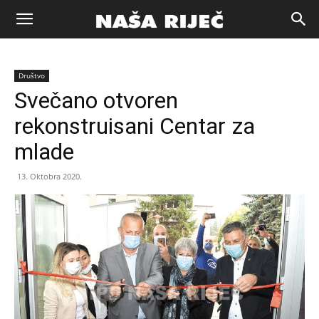
Naša
Društvo
riječ
Svečano otvoren
rekonstruisani Centar za
Zenica
mlade
13. Oktobra 2020.