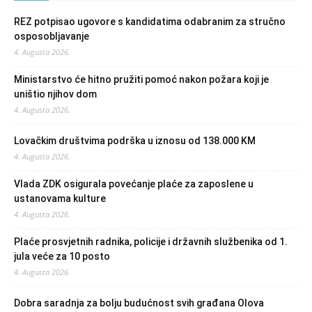
REZ potpisao ugovore s kandidatima odabranim za stručno
osposobljavanje
4. Augusta 2026.
Ministarstvo će hitno pružiti pomoć nakon požara koji je
uništio njihov dom
4. Augusta 2026.
Lovačkim društvima podrška u iznosu od 138.000 KM
4. Augusta 2026.
Vlada ZDK osigurala povećanje plaće za zaposlene u
ustanovama kulture
4. Augusta 2026.
Plaće prosvjetnih radnika, policije i državnih službenika od 1.
jula veće za 10 posto
4. Augusta 2026.
Dobra saradnja za bolju budućnost svih građana Olova