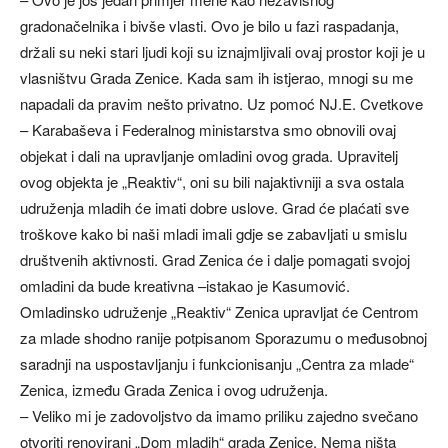
gradonačelnika i bivše vlasti. Ovo je bilo u fazi raspadanja,
držali su neki stari ljudi koji su iznajmljivali ovaj prostor koji je u
vlasništvu Grada Zenice. Kada sam ih istjerao, mnogi su me
napadali da pravim nešto privatno. Uz pomoć NJ.E. Cvetkove
– Karabaševa i Federalnog ministarstva smo obnovili ovaj
objekat i dali na upravljanje omladini ovog grada. Upravitelj
ovog objekta je „Reaktiv“, oni su bili najaktivniji a sva ostala
udruženja mladih će imati dobre uslove. Grad će plaćati sve
troškove kako bi naši mladi imali gdje se zabavljati u smislu
društvenih aktivnosti. Grad Zenica će i dalje pomagati svojoj
omladini da bude kreativna –istakao je Kasumović.
Omladinsko udruženje „Reaktiv“ Zenica upravljat će Centrom
za mlade shodno ranije potpisanom Sporazumu o međusobnoj
saradnji na uspostavljanju i funkcionisanju „Centra za mlade“
Zenica, između Grada Zenica i ovog udruženja.
– Veliko mi je zadovoljstvo da imamo priliku zajedno svečano
otvoriti renovirani „Dom mladih“ grada Zenice. Nema ništa