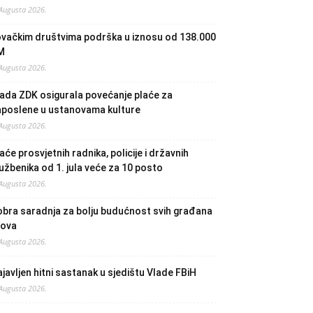
 Augusta 2026.
ovačkim društvima podrška u iznosu od 138.000
M
 Augusta 2026.
ada ZDK osigurala povećanje plaće za
aposlene u ustanovama kulture
 Augusta 2026.
aće prosvjetnih radnika, policije i državnih
užbenika od 1. jula veće za 10 posto
 Augusta 2026.
bra saradnja za bolju budućnost svih građana
lova
 Augusta 2026.
javljen hitni sastanak u sjedištu Vlade FBiH
 Augusta 2026.