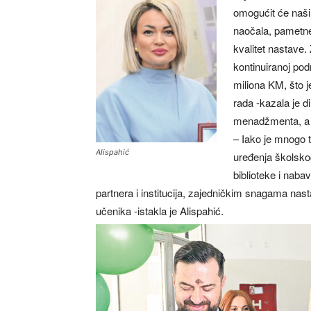
omogućit će naši
naočala, pametne
kvalitet nastave
kontinuiranoj pod
miliona KM, što je
rada -kazala je d
menadžmenta, a p
– Iako je mnogo 
Alispahić
uređenja školskog
biblioteke i nab
partnera i institucija, zajedničkim snagama nas
učenika -istakla je Alispahić.