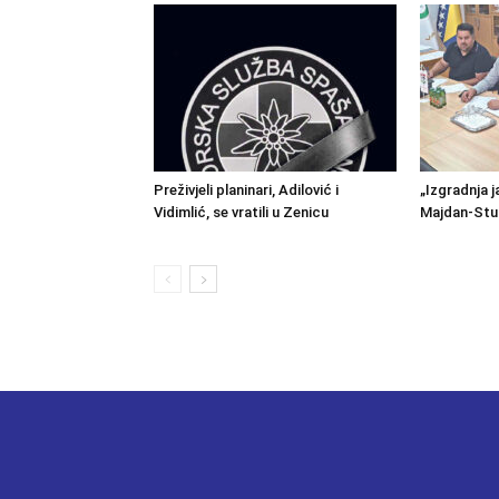
Preživjeli planinari, Adilović i
„Izgradnja j
Vidimlić, se vratili u Zenicu
Majdan-Stu