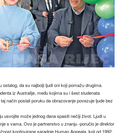
ostalog, da su najbolji ljudi oni koji pomažu drugima.
udenta iz Australije, među kojima su i šest studenata
a taj način poslali poruku da obrazovanje povezuje ljude bez
ju usvojite može jednog dana spasiti nečiji život. Ljudi u
anje s vama. Ovo je partnerstvo u znanju -poručio je direktor
žnost kontinuirane saradnje Human Appeala, koji od 1992.