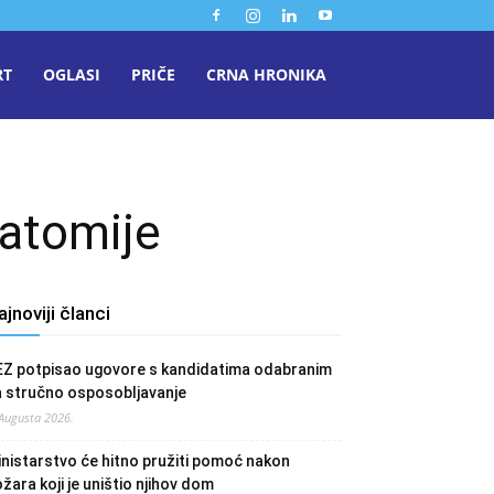
RT
OGLASI
PRIČE
CRNA HRONIKA
atomije
ajnoviji članci
EZ potpisao ugovore s kandidatima odabranim
a stručno osposobljavanje
 Augusta 2026.
nistarstvo će hitno pružiti pomoć nakon
žara koji je uništio njihov dom