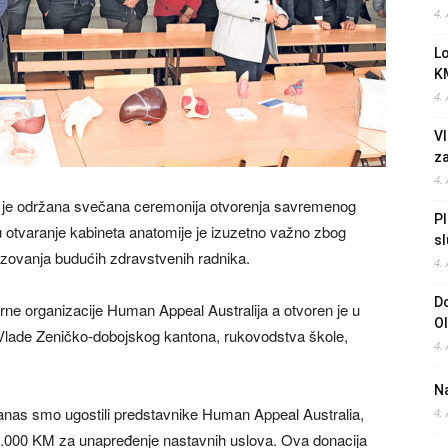
4.
L
K
4.
Vl
z
4.
 je održana svečana ceremonija otvorenja savremenog
Pl
 otvaranje kabineta anatomije je izuzetno važno zbog
sl
zovanja budućih zdravstvenih radnika.
4.
Do
arne organizacije Human Appeal Australija a otvoren je u
O
 Vlade Zeničko-dobojskog kantona, rukovodstva škole,
4.
Na
danas smo ugostili predstavnike Human Appeal Australia,
4.
 30.000 KM za unapređenje nastavnih uslova. Ova donacija