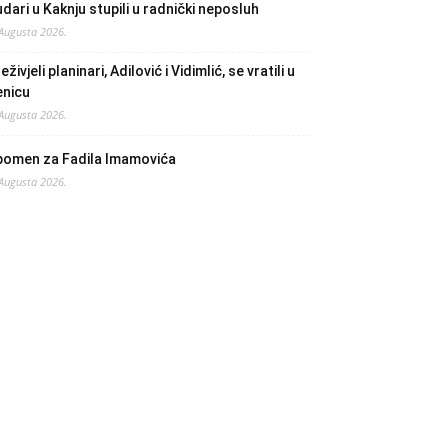
dari u Kaknju stupili u radnički neposluh
 Augusta 2026.
eživjeli planinari, Adilović i Vidimlić, se vratili u
enicu
 Augusta 2026.
pomen za Fadila Imamovića
 Augusta 2026.