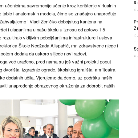
Ru
m učenicima savremenije učenje kroz korištenje virtualnih
4.
 table i anatomskih modela, čime se značajno unapređuje
. Zahvaljujemo i Vladi Zeničko-dobojskog kantona na
Pr
Z
ršci i ulaganjima u našu školu u iznosu od gotovo 1,5
4.
 rezultiralo vidljivim poboljšanjima infrastrukture i uslova
irektorica Škole Nedžada Alispahić, mr. zdravstvene njege i
S
otom dodala da uskoro slijede novi radovi.
4.
toga već urađeno, pred nama su još važni projekti poput
 dvorišta, izgradnje ograde, školskog igrališta, amfiteatra,
avke dodatnih učila. Vjerujemo da ćemo, uz podršku naših
taviti unapređenje obrazovnog okruženja za dobrobit naših