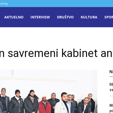
keting
aša
AKTUELNO
INTERVIEW
DRUŠTVO
KULTURA
SPO
iječ
n savremeni kabinet an
enica
N
R
z
4.
Mi
po