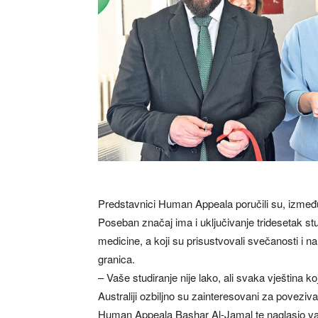
Predstavnici Human Appeala poručili su, između 
Poseban značaj ima i uključivanje tridesetak st
medicine, a koji su prisustvovali svečanosti i n
granica.
– Vaše studiranje nije lako, ali svaka vještina ko
Australiji ozbiljno su zainteresovani za poveziv
Human Appeala Bashar Al-Jamal te naglasio va