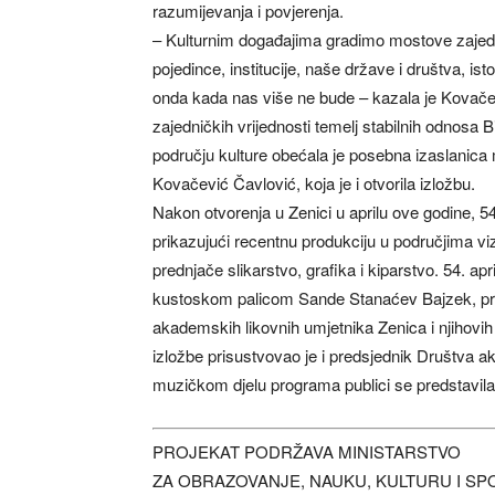
razumijevanja i povjerenja.
– Kulturnim događajima gradimo mostove zajedni
pojedince, institucije, naše države i društva, isto
onda kada nas više ne bude – kazala je Kovačevi
zajedničkih vrijednosti temelj stabilnih odnosa
području kulture obećala je posebna izaslanica
Kovačević Čavlović, koja je i otvorila izložbu.
Nakon otvorenja u Zenici u aprilu ove godine, 54. 
prikazujući recentnu produkciju u područjima vi
prednjače slikarstvo, grafika i kiparstvo. 54. a
kustoskom palicom Sande Stanaćev Bajzek, pred
akademskih likovnih umjetnika Zenica i njihovih
izložbe prisustvovao je i predsjednik Društva a
muzičkom djelu programa publici se predstavila
PROJEKAT PODRŽAVA MINISTARSTVO
ZA OBRAZOVANJE, NAUKU, KULTURU I SP