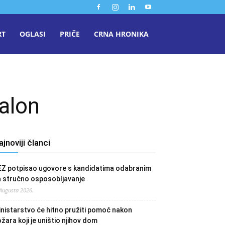
RT
OGLASI
PRIČE
CRNA HRONIKA
salon
ajnoviji članci
EZ potpisao ugovore s kandidatima odabranim
a stručno osposobljavanje
 Augusta 2026.
nistarstvo će hitno pružiti pomoć nakon
žara koji je uništio njihov dom