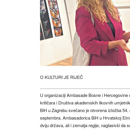
O KULTURI JE RIJEČ
U organizaciji Ambasade Bosne i Hercegovine u 
kritičara i Društva akademskih likovnih umjetn
BiH u Zagrebu svečano je otvorena izložba 54. ap
septembra. Ambasadorica BiH u Hrvatskoj Elma 
dviju država, ali i zemalja regije, naglasivši d