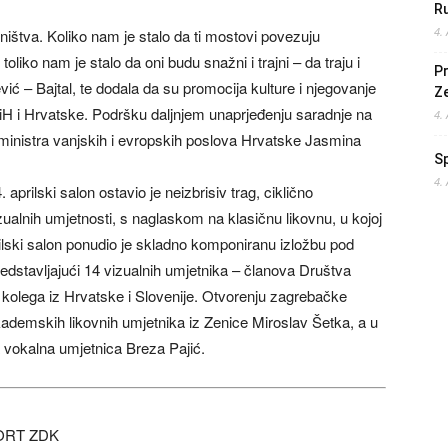
Ru
4.
štva. Koliko nam je stalo da ti mostovi povezuju
 toliko nam je stalo da oni budu snažni i trajni – da traju i
Pr
ć – Bajtal, te dodala da su promocija kulture i njegovanje
Z
 BiH i Hrvatske. Podršku daljnjem unaprjeđenju saradnje na
4.
 ministra vanjskih i evropskih poslova Hrvatske Jasmina
S
4.
aprilski salon ostavio je neizbrisiv trag, ciklično
zualnih umjetnosti, s naglaskom na klasičnu likovnu, u kojoj
prilski salon ponudio je skladno komponiranu izložbu pod
stavljajući 14 vizualnih umjetnika – članova Društva
 kolega iz Hrvatske i Slovenije. Otvorenju zagrebačke
kademskih likovnih umjetnika iz Zenice Miroslav Šetka, a u
 vokalna umjetnica Breza Pajić.
ORT ZDK