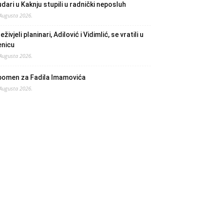
dari u Kaknju stupili u radnički neposluh
 Augusta 2026.
eživjeli planinari, Adilović i Vidimlić, se vratili u
enicu
 Augusta 2026.
pomen za Fadila Imamovića
 Augusta 2026.