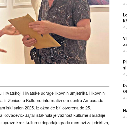
4.
L
K
4.
Vl
z
4.
Pl
sl
4.
Do
O
Hrvatskoj, Hrvatske udruge likovnih umjetnika i likovnih
4.
ika iz Zenice, u Kulturno-informativnom centru Ambasade
rilski salon 2025. Izložba će biti otvorena do 25.
Na
Kovačević-Bajtal istaknula je važnost kulturne saradnje
4.
a se upravo kroz kulturne događaje grade mostovi zajedništva,