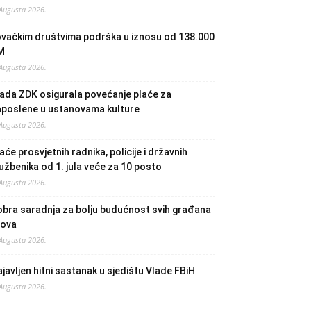
 Augusta 2026.
ovačkim društvima podrška u iznosu od 138.000
M
 Augusta 2026.
ada ZDK osigurala povećanje plaće za
aposlene u ustanovama kulture
 Augusta 2026.
aće prosvjetnih radnika, policije i državnih
užbenika od 1. jula veće za 10 posto
 Augusta 2026.
bra saradnja za bolju budućnost svih građana
lova
 Augusta 2026.
javljen hitni sastanak u sjedištu Vlade FBiH
 Augusta 2026.