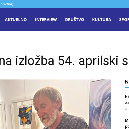
arketing
aša
AKTUELNO
INTERVIEW
DRUŠTVO
KULTURA
SPO
iječ
a izložba 54. aprilski 
enica
N
R
z
4.
Mi
po