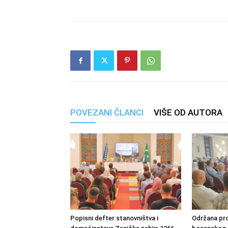
POVEZANI ČLANCI
VIŠE OD AUTORA
Popisni defter stanovništva i
Održana pro