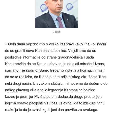
Pivić
– Ovih dana svjedočimo o velikoj raspravi kako i na koji način
će se graditi nova Kantonalna bolnica. Vidjeli smo da su
posljednje informacije od strane gradonačelnika Fuada
Kasumovića da se Kanton obavezuje da plati određeni iznos,
nama to nije sporno. Samo trebamo vidjeti na koji način misli
da se to realizira, da li je to putem prijateljskog okruženja ili na
neki drugi način. U svakom slučaju, mi hoćemo da dođemo do
našeg glavnog cilja a to je izgradnja Kantonalne bolnice –
kazao je premijer Pivić a potom dodao da druge prostorije u
kojima borave pacijenti nisu baš uslovne i da to iziskuje hitnu
reakciju te da je svaki izgubljeni dan previše za svakoga.