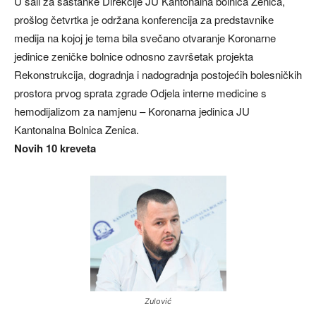
U sali za sastanke Direkcije JU Kantonalna bolnica Zenica,
prošlog četvrtka je održana konferencija za predstavnike
medija na kojoj je tema bila svečano otvaranje Koronarne
jedinice zeničke bolnice odnosno završetak projekta
Rekonstrukcija, dogradnja i nadogradnja postojećih bolesničkih
prostora prvog sprata zgrade Odjela interne medicine s
hemodijalizom za namjenu – Koronarna jedinica JU
Kantonalna Bolnica Zenica.
Novih 10 kreveta
Zulović