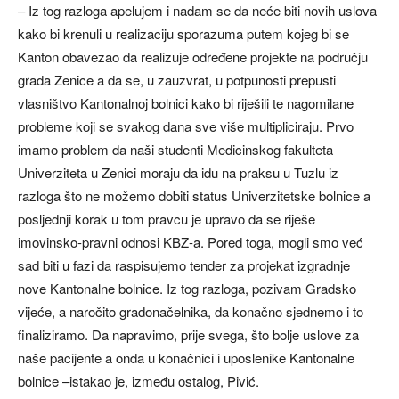
– Iz tog razloga apelujem i nadam se da neće biti novih uslova
kako bi krenuli u realizaciju sporazuma putem kojeg bi se
Kanton obavezao da realizuje određene projekte na području
grada Zenice a da se, u zauzvrat, u potpunosti prepusti
vlasništvo Kantonalnoj bolnici kako bi riješili te nagomilane
probleme koji se svakog dana sve više multipliciraju. Prvo
imamo problem da naši studenti Medicinskog fakulteta
Univerziteta u Zenici moraju da idu na praksu u Tuzlu iz
razloga što ne možemo dobiti status Univerzitetske bolnice a
posljednji korak u tom pravcu je upravo da se riješe
imovinsko-pravni odnosi KBZ-a. Pored toga, mogli smo već
sad biti u fazi da raspisujemo tender za projekat izgradnje
nove Kantonalne bolnice. Iz tog razloga, pozivam Gradsko
vijeće, a naročito gradonačelnika, da konačno sjednemo i to
finaliziramo. Da napravimo, prije svega, što bolje uslove za
naše pacijente a onda u konačnici i uposlenike Kantonalne
bolnice –istakao je, između ostalog, Pivić.