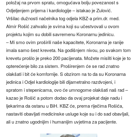
položaj na prvom spratu, omogućava bolju povezanost s
Odjeljenjem prijema i kardiologije – istakao je Zulović.
Vršilac dužnosti načelnika tog odjela KBZ-a prim.dr. med.
Almir Rošić zahvalio je svima koji su učestvovali u ovom
projektu kojim su dobili savremenu Koronarnu jedinicu.
– Mi smo ovim proširili naše kapacitete, Koronarna je ranije
imala samo šest kreveta. Na godišnjem nivou, po svakom tom
krevetu prošlo je preko 200 pacijenata. Možete misliti koje je to
opterećenje bilo za sistem. Proširenjem će se rad znatno
olakšati i bit će komfornije. S obzirom na to da su Koronarna
jedinica i Odjel kardiologije bili dijametralno razdvojeni, i
spratom i stepenicama, ovo će umnogome olakšati naš rad –
kazao je Rošić a potom dodao da ovaj projekat daje nadu i
ljekarima da ostanu u BiH. KBZ će, prema riječima Rošića,
nastaviti obavljati medicinske usluge koje su i do sad obavljali,
ali u znatno ugodnijim i humanijim uvjetima za pacijente.