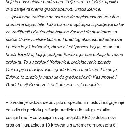
koja je u vlasništvu preduzeća „Željezara“ u stečaju, uputili i
dva zahtjeva prema gradonačelniku Grada Zenice.
– Uputili smo zahtjeve da nam se da saglasnost na trenutne
prostorne kapacitete, kako bismo mogli ispuniti posljednji uslov
za verifikaciju Kantonalne bolnice Zenica i da apliciramo za
status Univerzitetske bolnice. Pored tog akta, ispred ustanove
upućen je još jedan akt, da se otkoči proces koji je vezan za
kredit EBRD-a, koji je podigao Kanton, jer nas čekaju tri važna
projekta. To su projekti Kotlovnica, projektovanje zgrade
Onkologije i utopljavanje zgrade Interne medicine -kazao je
Zulović te izrazio je nadu da će gradonačelnik Kasumović i
Gradsko vijeće ubrzo izdati dozvole za te projekte.
– Izvođenje radova se odvijalo u specifičnim uslovima gdje nije
dolazilo do prekida pružanja medicinskih usluga ostalim
pacijentima. Realizacijom ovog projekta KBZ je dobila novi
prostorni kapacitet s 10 kreveta u savremenom prostoru čiji