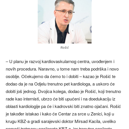
Rošić
– U planu je razvoj kardiovaskularnog centra, uvođenjem i
novih procedura. Naravno, u tome nam treba podrška i novo
osoblje. Očekujemo da ćemo to i dobiti – kazao je Rošić te
dodao da je na Odjelu trenutno pet kardiologa, a uskoro će
dobiti još jednog. Dvojica kolega, dodao je Rošić, koji trenutno
rade kao internisti, ubrzo će biti upućeni i na doedukaciju iz
oblasti kardiologije pa će i kadrovski biti znatno ojačani. Rošić
je također istakao i kako će Centar za srce u Zenici, koji u
krugu KBZ-a gradi sarajevski doktor Mirsad Kacila, uveliko
pomoći tretmanu pacijenata KBZ-a, jer trenutno pacijente