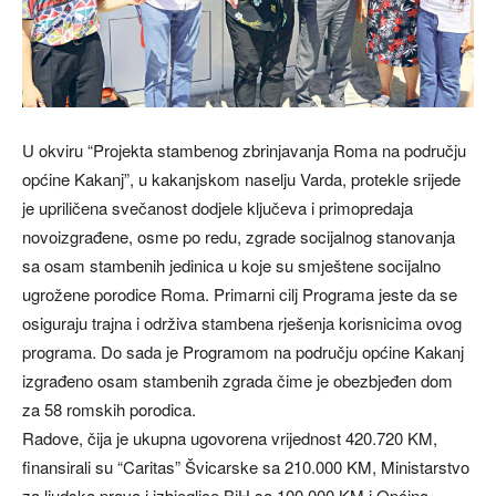
U okviru “Projekta stambenog zbrinjavanja Roma na području
općine Kakanj”, u kakanjskom naselju Varda, protekle srijede
je upriličena svečanost dodjele ključeva i primopredaja
novoizgrađene, osme po redu, zgrade socijalnog stanovanja
sa osam stambenih jedinica u koje su smještene socijalno
ugrožene porodice Roma. Primarni cilj Programa jeste da se
osiguraju trajna i održiva stambena rješenja korisnicima ovog
programa. Do sada je Programom na području općine Kakanj
izgrađeno osam stambenih zgrada čime je obezbjeđen dom
za 58 romskih porodica.
Radove, čija je ukupna ugovorena vrijednost 420.720 KM,
finansirali su “Caritas” Švicarske sa 210.000 KM, Ministarstvo
za ljudska prava i izbjeglice BiH sa 100.000 KM i Općina