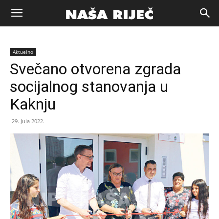
Naša
Aktuelno
riječ
Svečano otvorena zgrada
socijalnog stanovanja u
Zenica
Kaknju
29. Jula 2022.