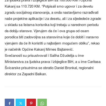
Kakanj sa 110.720 KM. “Potpisali smo ugovor i za devetu
zgradu socijalnog stanovanja, a onda nastavljamo razrađivati
naše projektne aplikacije i za desetu, ali i za sljededeće zgrade
u skladu sa listama korisnika koji trebaju u narednom periodu
da dobiju stanove. Vjerujem da će i ova grupa od osam
porodica biti zadovoljna sa stanovima koje će dobiti i naravno
vjerujem da će ih koristiti u najboljem mogućem obliku”, rekao
je načelnik Općine Kakanj Mirnes Bajtarević.
Svečanosti su prisustvovali i Saliha Džudelija u ime
Ministarstva za ljudska prava i izbjeglice BiH, a u ime Caritasa
Švicarske prisutnima se obratio Daniel Bronkal, regionalni
direktor za Zapadni Balkan.