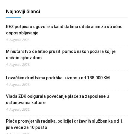
Najnoviji članci
REZ potpisao ugovore s kandidatima odabranim za stručno
osposobljavanje
4. Augusta 2026.
Ministarstvo će hitno pružiti pomoć nakon požara koji je
uništio njihov dom
4. Augusta 2026.
Lovačkim društvima podrška u iznosu od 138.000 KM
4. Augusta 2026.
Vlada ZDK osigurala povećanje plaće za zaposlene u
ustanovama kulture
4. Augusta 2026.
Plaće prosvjetnih radnika, policije i državnih službenika od 1.
jula veće za 10 posto