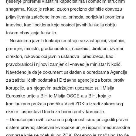
rješenje pripremili vlastitim kapacitetima i domaćim stručnim
snagama. Kako je rekao, zakon precizno definiše obavezu
prijavljivanja zatečene imovine, prihoda, porijekla i promjena
imovine, kao i poklona koje nosioci javnih funkcija dobiju
tokom obavljanja funkcije.
– Nosiocima javnih funkcija smatraju se zastupnici, vijećnici,
premijer, ministri, gradonačelnici, načelnici, direktori, izvršni
direktori, rukovodioci javnih ustanova i preduzeća, kao i
pravobranioci i njihovi zamjenici –naveo je ministar Nikolić.
Navedeno je da je dokument usklađen s odredbama Agencije
za zaštitu ličnih podataka i Državne agencije za borbu protiv
korupcije, a s njegovim sadržajem upoznate su i Misija
Europske unije u BiH te Misija OSCE-a u BiH, koja je
kontinuirano pružala podršku Vladi ZDK u izradi zakonskog
okvira i uspostavi Ureda za borbu protiv korupcije.
– Donošenjem ovih zakona u potpunosti smo prilagodili pravni
sistem pravnoj stečevini Evropske unije i ispunili međunarodne
obaveze koje se očekuju od ZDK. Posebno je značajno što će