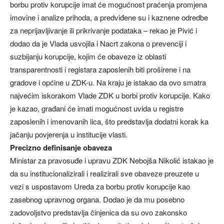
borbu protiv korupcije imat će mogućnost praćenja promjena
imovine i analize prihoda, a predviđene su i kaznene odredbe
za neprijavljivanje ili prikrivanje podataka – rekao je Pivić i
dodao da je Vlada usvojila i Nacrt zakona o prevenciji i
suzbijanju korupcije, kojim će obaveze iz oblasti
transparentnosti i registara zaposlenih biti proširene i na
gradove i općine u ZDK-u. Na kraju je istakao da ovo smatra
najvećim iskorakom Vlade ZDK u borbi protiv korupcije. Kako
je kazao, građani će imati mogućnost uvida u registre
zaposlenih i imenovanih lica, što predstavlja dodatni korak ka
jačanju povjerenja u institucije vlasti.
Precizno definisanje obaveza
Ministar za pravosuđe i upravu ZDK Nebojša Nikolić istakao je
da su institucionalizirali i realizirali sve obaveze preuzete u
vezi s uspostavom Ureda za borbu protiv korupcije kao
zasebnog upravnog organa. Dodao je da mu posebno
zadovoljstvo predstavlja činjenica da su ovo zakonsko