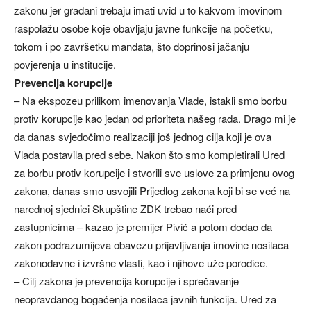
zakonu jer građani trebaju imati uvid u to kakvom imovinom
raspolažu osobe koje obavljaju javne funkcije na početku,
tokom i po završetku mandata, što doprinosi jačanju
povjerenja u institucije.
Prevencija korupcije
– Na ekspozeu prilikom imenovanja Vlade, istakli smo borbu
protiv korupcije kao jedan od prioriteta našeg rada. Drago mi je
da danas svjedočimo realizaciji još jednog cilja koji je ova
Vlada postavila pred sebe. Nakon što smo kompletirali Ured
za borbu protiv korupcije i stvorili sve uslove za primjenu ovog
zakona, danas smo usvojili Prijedlog zakona koji bi se već na
narednoj sjednici Skupštine ZDK trebao naći pred
zastupnicima – kazao je premijer Pivić a potom dodao da
zakon podrazumijeva obavezu prijavljivanja imovine nosilaca
zakonodavne i izvršne vlasti, kao i njihove uže porodice.
– Cilj zakona je prevencija korupcije i sprečavanje
neopravdanog bogaćenja nosilaca javnih funkcija. Ured za