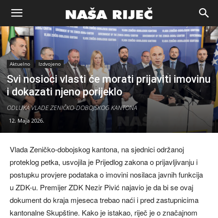
Naša
riječ
Aktuelno
Izdvojeno
Svi nosioci vlasti će morati prijaviti imovinu
i dokazati njeno porijeklo
Zenica
ODLUKA VLADE ZENIČKO-DOBOJSKOG KANTONA
12. Maja 2026.
Vlada Zeničko-dobojskog kantona, na sjednici održanoj
proteklog petka, usvojila je Prijedlog zakona o prijavljivanju i
postupku provjere podataka o imovini nosilaca javnih funkcija
u ZDK-u. Premijer ZDK Nezir Pivić najavio je da bi se ovaj
dokument do kraja mjeseca trebao naći i pred zastupnicima
kantonalne Skupštine. Kako je istakao, riječ je o značajnom