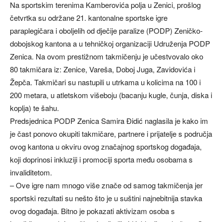
Na sportskim terenima Kamberovića polja u Zenici, prošlog
četvrtka su održane 21. kantonalne sportske igre
paraplegičara i oboljelih od dječije paralize (PODP) Zeničko-
dobojskog kantona a u tehničkoj organizaciji Udruženja PODP
Zenica. Na ovom prestižnom takmičenju je učestvovalo oko
80 takmičara iz: Zenice, Vareša, Doboj Juga, Zavidovića i
Žepča. Takmičari su nastupili u utrkama u kolicima na 100 i
200 metara, u atletskom višeboju (bacanju kugle, čunja, diska i
koplja) te šahu.
Predsjednica PODP Zenica Samira Đidić naglasila je kako im
je čast ponovo okupiti takmičare, partnere i prijatelje s područja
ovog kantona u okviru ovog značajnog sportskog događaja,
koji doprinosi inkluziji i promociji sporta među osobama s
invaliditetom.
– Ove igre nam mnogo više znače od samog takmičenja jer
sportski rezultati su nešto što je u suštini najnebitnija stavka
ovog događaja. Bitno je pokazati aktivizam osoba s