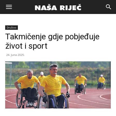
Naša
Društvo
riječ
Takmičenje gdje pobjeđuje
život i sport
Zenica
24. Juna 2025.