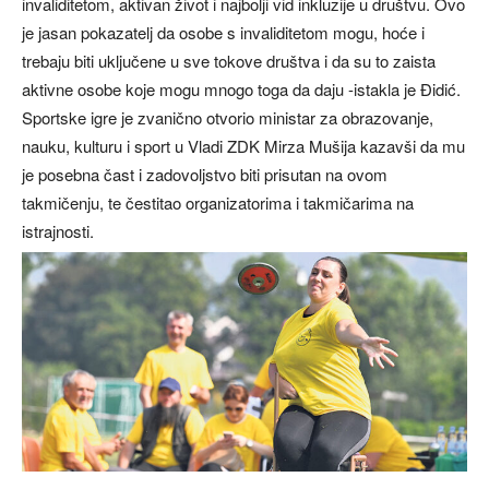
invaliditetom, aktivan život i najbolji vid inkluzije u društvu. Ovo
je jasan pokazatelj da osobe s invaliditetom mogu, hoće i
trebaju biti uključene u sve tokove društva i da su to zaista
aktivne osobe koje mogu mnogo toga da daju -istakla je Đidić.
Sportske igre je zvanično otvorio ministar za obrazovanje,
nauku, kulturu i sport u Vladi ZDK Mirza Mušija kazavši da mu
je posebna čast i zadovoljstvo biti prisutan na ovom
takmičenju, te čestitao organizatorima i takmičarima na
istrajnosti.