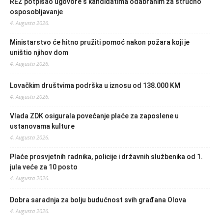
REZ potpisao ugovore s kandidatima odabranim za stručno
osposobljavanje
4. Augusta 2026.
Ministarstvo će hitno pružiti pomoć nakon požara koji je
uništio njihov dom
4. Augusta 2026.
Lovačkim društvima podrška u iznosu od 138.000 KM
4. Augusta 2026.
Vlada ZDK osigurala povećanje plaće za zaposlene u
ustanovama kulture
4. Augusta 2026.
Plaće prosvjetnih radnika, policije i državnih službenika od 1.
jula veće za 10 posto
4. Augusta 2026.
Dobra saradnja za bolju budućnost svih građana Olova
4. Augusta 2026.