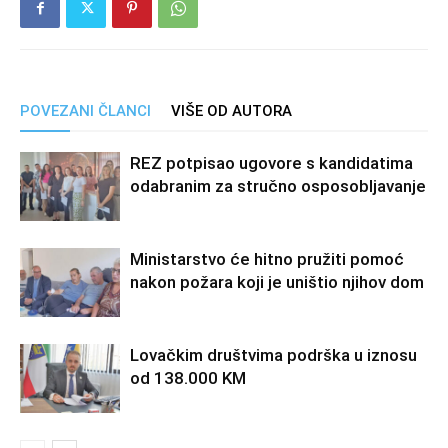
POVEZANI ČLANCI
VIŠE OD AUTORA
REZ potpisao ugovore s kandidatima
odabranim za stručno osposobljavanje
Ministarstvo će hitno pružiti pomoć
nakon požara koji je uništio njihov dom
Lovačkim društvima podrška u iznosu
od 138.000 KM