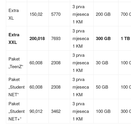
3 prva
Extra
150,02
5770
mjeseca
200 GB
700 
XL
1 KM
3 prva
Extra
200,018
7693
mjeseca
300 GB
1 TB
XXL
1 KM
3 prva
Paket
60,008
2308
mjeseca
30 GB
100 
„TeenZ“
1 KM
Paket
3 prva
„Student
60,008
2308
mjeseca
50 GB
100 
NET“
1 KM
Paket
3 prva
„Student
90,012
3462
mjeseca
100 GB
300 
NET+“
1 KM