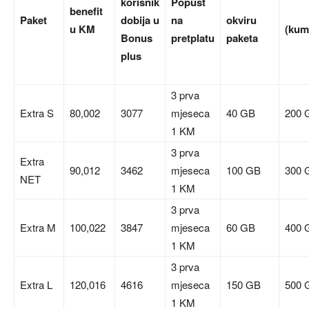
korisnik
Popust
benefit
Paket
dobija u
na
okviru
u KM
(kum
Bonus
pretplatu
paketa
plus
3 prva
Extra S
80,002
3077
mjeseca
40 GB
200 
1 KM
3 prva
Extra
90,012
3462
mjeseca
100 GB
300 
NET
1 KM
3 prva
Extra M
100,022
3847
mjeseca
60 GB
400 
1 KM
3 prva
Extra L
120,016
4616
mjeseca
150 GB
500 
1 KM