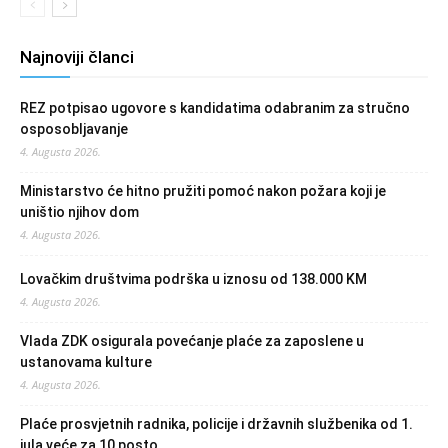
Najnoviji članci
REZ potpisao ugovore s kandidatima odabranim za stručno
osposobljavanje
4. Augusta 2026.
Ministarstvo će hitno pružiti pomoć nakon požara koji je
uništio njihov dom
4. Augusta 2026.
Lovačkim društvima podrška u iznosu od 138.000 KM
4. Augusta 2026.
Vlada ZDK osigurala povećanje plaće za zaposlene u
ustanovama kulture
4. Augusta 2026.
Plaće prosvjetnih radnika, policije i državnih službenika od 1.
jula veće za 10 posto