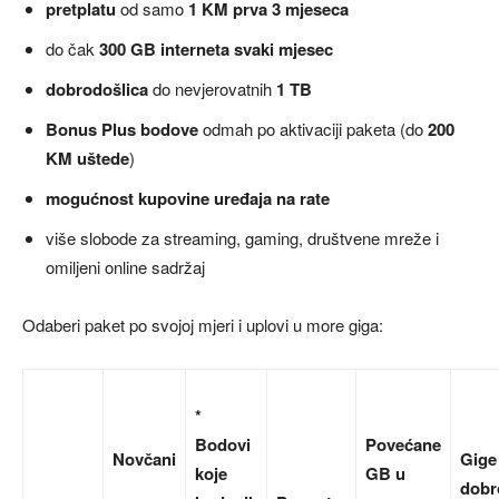
pretplatu
od samo
1 KM prva 3 mjeseca
do čak
300 GB interneta svaki mjesec
dobrodošlica
do nevjerovatnih
1 TB
Bonus Plus bodove
odmah po aktivaciji paketa (do
200
KM uštede
)
mogućnost kupovine uređaja na rate
više slobode za streaming, gaming, društvene mreže i
omiljeni online sadržaj
Odaberi paket po svojoj mjeri i uplovi u more giga:
*
Bodovi
Povećane
Novčani
Gige
koje
GB u
dobr