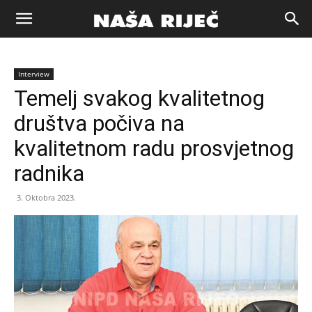
Naša
Interview
riječ
Temelj svakog kvalitetnog
društva počiva na
Zenica
kvalitetnom radu prosvjetnog
radnika
3. Oktobra 2023.