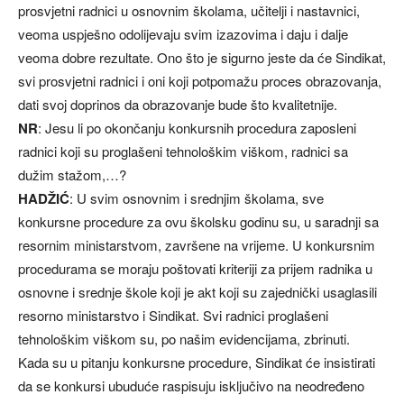
prosvjetni radnici u osnovnim školama, učitelji i nastavnici,
veoma uspješno odolijevaju svim izazovima i daju i dalje
veoma dobre rezultate. Ono što je sigurno jeste da će Sindikat,
svi prosvjetni radnici i oni koji potpomažu proces obrazovanja,
dati svoj doprinos da obrazovanje bude što kvalitetnije.
NR
: Jesu li po okončanju konkursnih procedura zaposleni
radnici koji su proglašeni tehnološkim viškom, radnici sa
dužim stažom,…?
HADŽIĆ
: U svim osnovnim i srednjim školama, sve
konkursne procedure za ovu školsku godinu su, u saradnji sa
resornim ministarstvom, završene na vrijeme. U konkursnim
procedurama se moraju poštovati kriteriji za prijem radnika u
osnovne i srednje škole koji je akt koji su zajednički usaglasili
resorno ministarstvo i Sindikat. Svi radnici proglašeni
tehnološkim viškom su, po našim evidencijama, zbrinuti.
Kada su u pitanju konkursne procedure, Sindikat će insistirati
da se konkursi ubuduće raspisuju isključivo na neodređeno