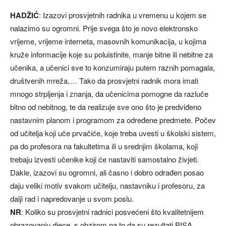
HADŽIĆ
: Izazovi prosvjetnih radnika u vremenu u kojem se
nalazimo su ogromni. Prije svega što je novo elektronsko
vrijeme, vrijeme interneta, masovnih komunikacija, u kojima
kruže informacije koje su poluistinite, manje bitne ili nebitne za
učenika, a učenici sve to konzumiraju putem raznih pomagala,
društvenih mreža,… Tako da prosvjetni radnik mora imati
mnogo strpljenja i znanja, da učenicima pomogne da razluče
bitno od nebitnog, te da realizuje sve ono što je predviđeno
nastavnim planom i programom za određene predmete. Počev
od učitelja koji uče prvačiće, koje treba uvesti u školski sistem,
pa do profesora na fakultetima ili u srednjim školama, koji
trebaju izvesti učenike koji će nastaviti samostalno živjeti.
Dakle, izazovi su ogromni, ali časno i dobro odrađen posao
daju veliki motiv svakom učitelju, nastavniku i profesoru, za
dalji rad i napredovanje u svom poslu.
NR
: Koliko su prosvjetni radnici posvećeni što kvalitetnijem
obrazovanju djece, s obzirom na to da su rezultati PISA