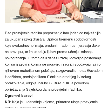
Rad prosvjetnih radnika prepoznat je kao jedan od najvažnijih
za ukupan razvoj društva. Uprkos bremenu i odgovornosti
koje svakodnevno imaju, predanim radom usmjeravaju đake
na pravi put, te im usađuju ljubav prema učenju i sticanju
novog znanja. O tome da li danas uživaju dovoljno poštovanja,
koji su izazovi s kojima se prosvjetni radnici suočavaju, ali i o
njihovom materijalnom položaju, razgovarali smo sa Đevadom
Hadžićem, predsjednikom Sidnikata srednjeg i visokog
obrazovanja, odgoja, nauke i kulture ZDK, a povodom
obilježavanja Svjetskog dana prosvjetnih radnika.
Ogromni izazovi
NR
: Koja je, u današnje vrijeme, primarna uloga prosvjetnih
radnika u našem društvu?