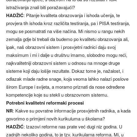
istraživanja znali biti poražavajući?
HADŽIĆ
: Pitanje kvaliteta obrazovanja i ishoda učenja, te
provjera tih ishoda kroz različita testiranja, pa i PISA testiranja,
mogu se posmatrati na više načina. Mi nismo u rangu nekih
zemalja gdje bi trebali da budemo po kvalitetu obrazovanja ali,
ipak, naš obrazovni sistem i prosvjetni radnici daju svoj
maksimum i mi i dalje u društvu imamo, slobodno mogu reći,
najkvalitetniji obrazovni sistem u odnosu na mnoge druge
sisteme koji daju lošije rezultate. Dokaz tome je, nažalost, i
odlazak mlade radne snage, koja veoma lahko nalazi poslove
širom Europe i svijeta, a moramo priznati da nose određene
kompetencije koje su stekli u obrazovnom sistemu.
Potrebni kvalitetni reformski procesi
NR
: Kakve su povratne informacije prosvjetnih radnika, a kada
govorimo o primjeni novih kurikuluma u školama?
HADŽIĆ
: Izazovi reforme nas prate već dugi niz godina. U
zadnjih nekoliko godina, to je tzv. kurikularna reforma. Mi, u