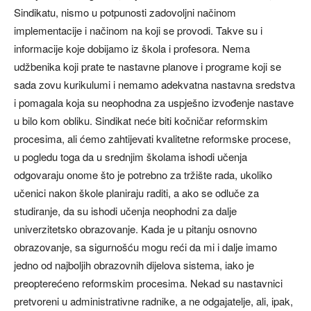
Sindikatu, nismo u potpunosti zadovoljni načinom
implementacije i načinom na koji se provodi. Takve su i
informacije koje dobijamo iz škola i profesora. Nema
udžbenika koji prate te nastavne planove i programe koji se
sada zovu kurikulumi i nemamo adekvatna nastavna sredstva
i pomagala koja su neophodna za uspješno izvođenje nastave
u bilo kom obliku. Sindikat neće biti kočničar reformskim
procesima, ali ćemo zahtijevati kvalitetne reformske procese,
u pogledu toga da u srednjim školama ishodi učenja
odgovaraju onome što je potrebno za tržište rada, ukoliko
učenici nakon škole planiraju raditi, a ako se odluče za
studiranje, da su ishodi učenja neophodni za dalje
univerzitetsko obrazovanje. Kada je u pitanju osnovno
obrazovanje, sa sigurnošću mogu reći da mi i dalje imamo
jedno od najboljih obrazovnih dijelova sistema, iako je
preopterećeno reformskim procesima. Nekad su nastavnici
pretvoreni u administrativne radnike, a ne odgajatelje, ali, ipak,