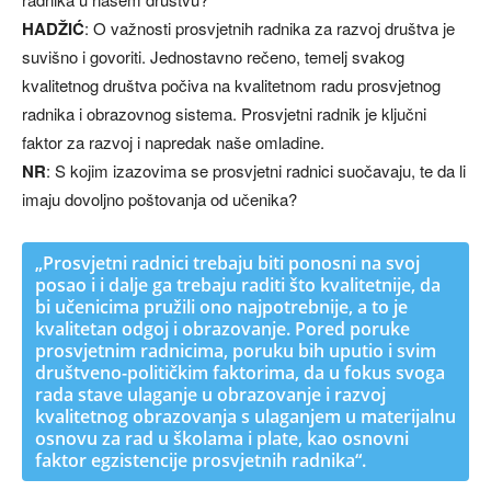
HADŽIĆ
: O važnosti prosvjetnih radnika za razvoj društva je
suvišno i govoriti. Jednostavno rečeno, temelj svakog
kvalitetnog društva počiva na kvalitetnom radu prosvjetnog
radnika i obrazovnog sistema. Prosvjetni radnik je ključni
faktor za razvoj i napredak naše omladine.
NR
: S kojim izazovima se prosvjetni radnici suočavaju, te da li
imaju dovoljno poštovanja od učenika?
„Prosvjetni radnici trebaju biti ponosni na svoj
posao i i dalje ga trebaju raditi što kvalitetnije, da
bi učenicima pružili ono najpotrebnije, a to je
kvalitetan odgoj i obrazovanje. Pored poruke
prosvjetnim radnicima, poruku bih uputio i svim
društveno-političkim faktorima, da u fokus svoga
rada stave ulaganje u obrazovanje i razvoj
kvalitetnog obrazovanja s ulaganjem u materijalnu
osnovu za rad u školama i plate, kao osnovni
faktor egzistencije prosvjetnih radnika“.