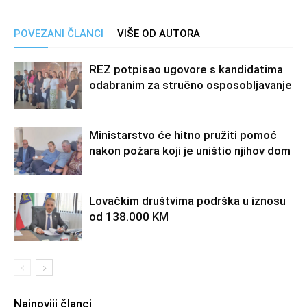
POVEZANI ČLANCI
VIŠE OD AUTORA
REZ potpisao ugovore s kandidatima
odabranim za stručno osposobljavanje
Ministarstvo će hitno pružiti pomoć
nakon požara koji je uništio njihov dom
Lovačkim društvima podrška u iznosu
od 138.000 KM
Najnoviji članci