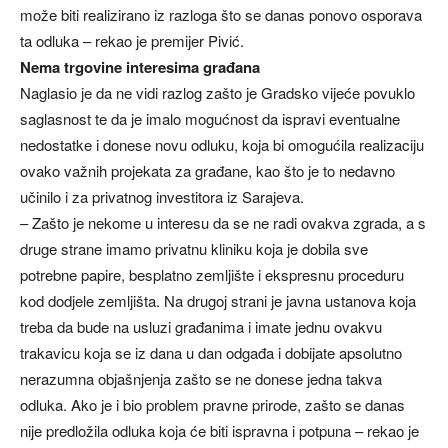
može biti realizirano iz razloga što se danas ponovo osporava
ta odluka – rekao je premijer Pivić.
Nema trgovine interesima građana
Naglasio je da ne vidi razlog zašto je Gradsko vijeće povuklo
saglasnost te da je imalo mogućnost da ispravi eventualne
nedostatke i donese novu odluku, koja bi omogućila realizaciju
ovako važnih projekata za građane, kao što je to nedavno
učinilo i za privatnog investitora iz Sarajeva.
– Zašto je nekome u interesu da se ne radi ovakva zgrada, a s
druge strane imamo privatnu kliniku koja je dobila sve
potrebne papire, besplatno zemljište i ekspresnu proceduru
kod dodjele zemljišta. Na drugoj strani je javna ustanova koja
treba da bude na usluzi građanima i imate jednu ovakvu
trakavicu koja se iz dana u dan odgađa i dobijate apsolutno
nerazumna objašnjenja zašto se ne donese jedna takva
odluka. Ako je i bio problem pravne prirode, zašto se danas
nije predložila odluka koja će biti ispravna i potpuna – rekao je