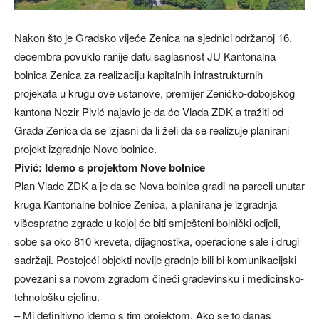
Nakon što je Gradsko vijeće Zenica na sjednici održanoj 16.
decembra povuklo ranije datu saglasnost JU Kantonalna
bolnica Zenica za realizaciju kapitalnih infrastrukturnih
projekata u krugu ove ustanove, premijer Zeničko-dobojskog
kantona Nezir Pivić najavio je da će Vlada ZDK-a tražiti od
Grada Zenica da se izjasni da li želi da se realizuje planirani
projekt izgradnje Nove bolnice.
Pivić: Idemo s projektom Nove bolnice
Plan Vlade ZDK-a je da se Nova bolnica gradi na parceli unutar
kruga Kantonalne bolnice Zenica, a planirana je izgradnja
višespratne zgrade u kojoj će biti smješteni bolnički odjeli,
sobe sa oko 810 kreveta, dijagnostika, operacione sale i drugi
sadržaji. Postojeći objekti novije gradnje bili bi komunikacijski
povezani sa novom zgradom čineći građevinsku i medicinsko-
tehnološku cjelinu.
– Mi definitivno idemo s tim projektom. Ako se to danas