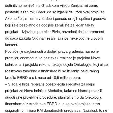
definitivno ne riješi na Gradskom vijeću Zenica, mi ćemo
postaviti jasan rok Gradu da se izjasni da li želi ovaj projekat.
Ako ne želi, mi smo već dobili ponudu drugih općina i gradova
koji žele besplatno da dodijele zemljište za jedan takav
projekat – izjavio je premijer Pivić, navodeći da je spremnost
do sada izrazila Općina Tešanj, ali i još neke općine u ovom
kantonu.
Povlačenje saglasnosti o dodjeli prava građenja, naveo je
premijer, onemogućuje nastavak realizacije projekta Nove
bolnice, ali i projekta rekonstrukcije odjela Onkologije, koji bi se
realizovao zasebno a finansirao bi se iz ranije osiguranog
kredita EBRD-a u iznosu od 10,5 miliona eura.
– Vlada je kroz rebalans obezbijedila sredstva za idejni
projekat za Novu bolnicu. Međutim, kako ne bismo prolazili
dugotrajne projektne procedure, planirali smo da Onkologiju
finansiramo iz sredstava EBRD-a, a za ovaj projekat smo
osigurali i 5 miliona KM donatorskih sredstava. Nažalost, to ne