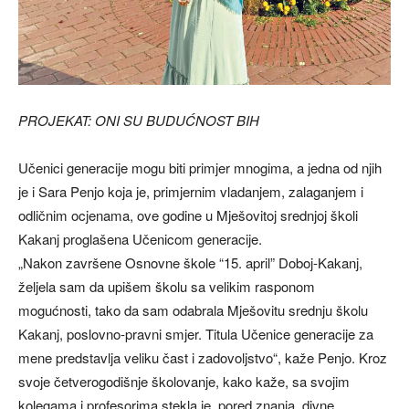
PROJEKAT: ONI SU BUDUĆNOST BIH
Učenici generacije mogu biti primjer mnogima, a jedna od njih
je i Sara Penjo koja je, primjernim vladanjem, zalaganjem i
odličnim ocjenama, ove godine u Mješovitoj srednjoj školi
Kakanj proglašena Učenicom generacije.
„Nakon završene Osnovne škole “15. april” Doboj-Kakanj,
željela sam da upišem školu sa velikim rasponom
mogućnosti, tako da sam odabrala Mješovitu srednju školu
Kakanj, poslovno-pravni smjer. Titula Učenice generacije za
mene predstavlja veliku čast i zadovoljstvo“, kaže Penjo. Kroz
svoje četverogodišnje školovanje, kako kaže, sa svojim
kolegama i profesorima stekla je, pored znanja, divne