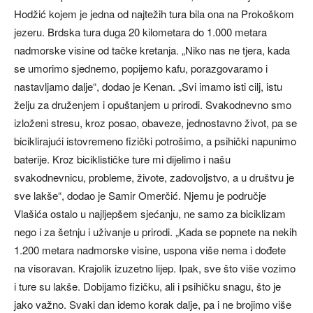
Hodžić kojem je jedna od najtežih tura bila ona na Prokoškom
jezeru. Brdska tura duga 20 kilometara do 1.000 metara
nadmorske visine od tačke kretanja. „Niko nas ne tjera, kada
se umorimo sjednemo, popijemo kafu, porazgovaramo i
nastavljamo dalje“, dodao je Kenan. „Svi imamo isti cilj, istu
želju za druženjem i opuštanjem u prirodi. Svakodnevno smo
izloženi stresu, kroz posao, obaveze, jednostavno život, pa se
biciklirajući istovremeno fizički potrošimo, a psihički napunimo
baterije. Kroz biciklističke ture mi dijelimo i našu
svakodnevnicu, probleme, živote, zadovoljstvo, a u društvu je
sve lakše“, dodao je Samir Omerčić. Njemu je područje
Vlašića ostalo u najljepšem sjećanju, ne samo za biciklizam
nego i za šetnju i uživanje u prirodi. „Kada se popnete na nekih
1.200 metara nadmorske visine, uspona više nema i dođete
na visoravan. Krajolik izuzetno lijep. Ipak, sve što više vozimo
i ture su lakše. Dobijamo fizičku, ali i psihičku snagu, što je
jako važno. Svaki dan idemo korak dalje, pa i ne brojimo više