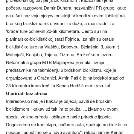
početku razgovora Damir Đuhera, nezvanični PR grupe, kako
ga u šali nazivaju njegovi prijatelji. Vikendi su ovim ljubiteljima
brdskog biciklizma rezervisani za duže, a radni radni za
‘kraće’ ture od nekih 20-ak kilometara. Često su i na
planinarsko-biciklističkoj stazi Fojnica. Iza njih su ostale
biciklističke ture na Vlašiću, Bobovcu, Bjelašnici (Lukomir),
Mahnjači, Konjuhu, Tajanu, Ozrenu, Prokoškom jezeru.
Neformalna grupa MTB Maglaj već je imala i svoje
predstavnike na takmičenju u brdskom biciklizmu koje je
organizovano u Gračanici. Almin Pašić je na brdskoj stazi od
23 kilometra imao treći, a Kenan Hodžić osmi rezultat.
U prirodi bez stresa
Interesovalo nas je i kakav je osjećaj baviti se brdskim
biciklizmom i kakav užitak im to pruža. „Uživamo u ovom
sportu, volimo prirodu i obilazmo naše prirodne ljepote.
Dogovorimo se kao ekipa, nađemo auta, spakujemo bicikle na
nosače i upustimo se u novu avanturu“, rekao nam je Kenan