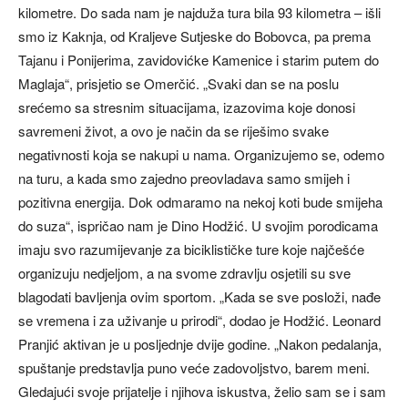
kilometre. Do sada nam je najduža tura bila 93 kilometra – išli
smo iz Kaknja, od Kraljeve Sutjeske do Bobovca, pa prema
Tajanu i Ponijerima, zavidovićke Kamenice i starim putem do
Maglaja“, prisjetio se Omerčić. „Svaki dan se na poslu
srećemo sa stresnim situacijama, izazovima koje donosi
savremeni život, a ovo je način da se riješimo svake
negativnosti koja se nakupi u nama. Organizujemo se, odemo
na turu, a kada smo zajedno preovladava samo smijeh i
pozitivna energija. Dok odmaramo na nekoj koti bude smijeha
do suza“, ispričao nam je Dino Hodžić. U svojim porodicama
imaju svo razumijevanje za biciklističke ture koje najčešće
organizuju nedjeljom, a na svome zdravlju osjetili su sve
blagodati bavljenja ovim sportom. „Kada se sve posloži, nađe
se vremena i za uživanje u prirodi“, dodao je Hodžić. Leonard
Pranjić aktivan je u posljednje dvije godine. „Nakon pedalanja,
spuštanje predstavlja puno veće zadovoljstvo, barem meni.
Gledajući svoje prijatelje i njihova iskustva, želio sam se i sam