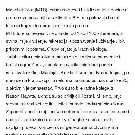
Mountain bike (MTB), odnosno brdski biciklizam je iz godine u
godinu sve prisutniji i atraktivniji u BiH, što pokazuju brojni
klubovi koji su formirani posljednjih godina.
MTB ture su rekreativne prirode, od 15 do 100 kilometara, a
svrha im je druženje, rekreacija, upoznavanje i uživanje u bh.
prirodnim ljepotama. Grupa prijatelja i radnih kolega,
zaljubljenika u biciklizam, nekako se u vrijeme pandemije i
brojnih ograničenja, spontano okupila i biciklom počela
istraživati okolinu Maglaja. „Biciklirali smo po dvojica-trojica, pa
smo se na kraju okupili u neformalnu grupu od nas otprilike 25,
a aktivnih je petnaestak. Prvo su to bile radne kolege iz
Natron-Hayata, a onda su se priključili i ostali. Mi smo, prije
svega, rekreativci, veliki ljubitelji prirode i brdskog biciklizma.
Započeli smo i djelujemo kao neformalna grupa, a vrijeme pred
nama će pokazati da li će iz ove maglajske priče nastati
ozbiljan projekat koji će novim generacijama otvoriti vrata
profesionalnog bavljenja biciklizmom“, kazao nam je na