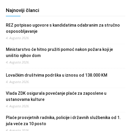
Najnoviji članci
REZ potpisao ugovore s kandidatima odabranim za stručno
osposobljavanje
4. Augusta 2026.
Ministarstvo će hitno pružiti pomoć nakon požara koji je
uništio njihov dom
4. Augusta 2026.
Lovačkim društvima podrška u iznosu od 138.000 KM
4. Augusta 2026.
Vlada ZDK osigurala povećanje plaće za zaposlene u
ustanovama kulture
4. Augusta 2026.
Plaće prosvjetnih radnika, policije i državnih službenika od 1.
jula veće za 10 posto
4. Augusta 2026.