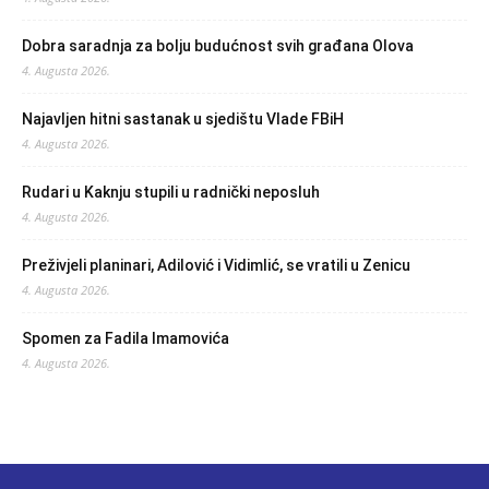
Dobra saradnja za bolju budućnost svih građana Olova
4. Augusta 2026.
Najavljen hitni sastanak u sjedištu Vlade FBiH
4. Augusta 2026.
Rudari u Kaknju stupili u radnički neposluh
4. Augusta 2026.
Preživjeli planinari, Adilović i Vidimlić, se vratili u Zenicu
4. Augusta 2026.
Spomen za Fadila Imamovića
4. Augusta 2026.