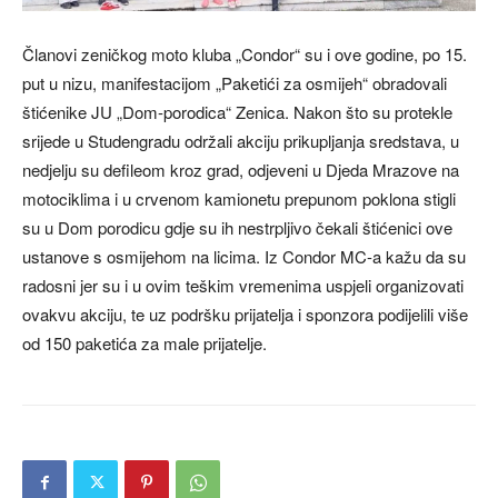
Članovi zeničkog moto kluba „Condor“ su i ove godine, po 15.
put u nizu, manifestacijom „Paketići za osmijeh“ obradovali
štićenike JU „Dom-porodica“ Zenica. Nakon što su protekle
srijede u Studengradu održali akciju prikupljanja sredstava, u
nedjelju su defileom kroz grad, odjeveni u Djeda Mrazove na
motociklima i u crvenom kamionetu prepunom poklona stigli
su u Dom porodicu gdje su ih nestrpljivo čekali štićenici ove
ustanove s osmijehom na licima. Iz Condor MC-a kažu da su
radosni jer su i u ovim teškim vremenima uspjeli organizovati
ovakvu akciju, te uz podršku prijatelja i sponzora podijelili više
od 150 paketića za male prijatelje.