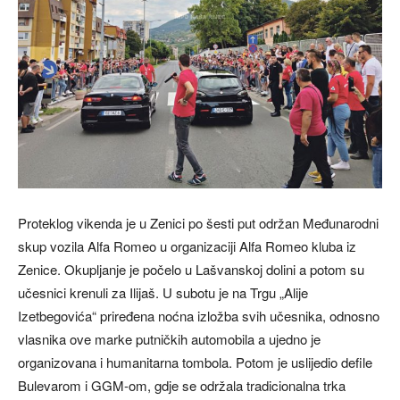
Proteklog vikenda je u Zenici po šesti put održan Međunarodni
skup vozila Alfa Romeo u organizaciji Alfa Romeo kluba iz
Zenice. Okupljanje je počelo u Lašvanskoj dolini a potom su
učesnici krenuli za Ilijaš. U subotu je na Trgu „Alije
Izetbegovića“ priređena noćna izložba svih učesnika, odnosno
vlasnika ove marke putničkih automobila a ujedno je
organizovana i humanitarna tombola. Potom je uslijedio defile
Bulevarom i GGM-om, gdje se održala tradicionalna trka