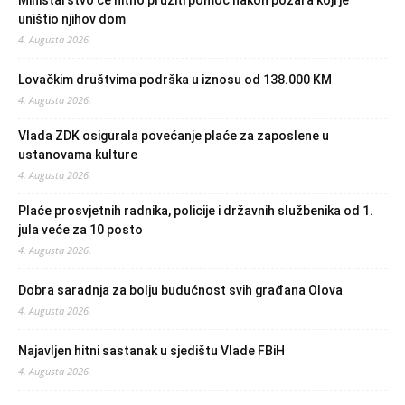
Ministarstvo će hitno pružiti pomoć nakon požara koji je
uništio njihov dom
4. Augusta 2026.
Lovačkim društvima podrška u iznosu od 138.000 KM
4. Augusta 2026.
Vlada ZDK osigurala povećanje plaće za zaposlene u
ustanovama kulture
4. Augusta 2026.
Plaće prosvjetnih radnika, policije i državnih službenika od 1.
jula veće za 10 posto
4. Augusta 2026.
Dobra saradnja za bolju budućnost svih građana Olova
4. Augusta 2026.
Najavljen hitni sastanak u sjedištu Vlade FBiH
4. Augusta 2026.