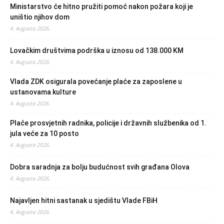
Ministarstvo će hitno pružiti pomoć nakon požara koji je
uništio njihov dom
4. Augusta 2026.
Lovačkim društvima podrška u iznosu od 138.000 KM
4. Augusta 2026.
Vlada ZDK osigurala povećanje plaće za zaposlene u
ustanovama kulture
4. Augusta 2026.
Plaće prosvjetnih radnika, policije i državnih službenika od 1.
jula veće za 10 posto
4. Augusta 2026.
Dobra saradnja za bolju budućnost svih građana Olova
4. Augusta 2026.
Najavljen hitni sastanak u sjedištu Vlade FBiH
4. Augusta 2026.