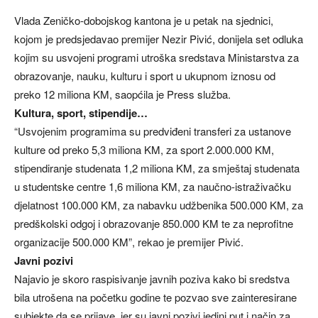
Vlada Zeničko-dobojskog kantona je u petak na sjednici,
kojom je predsjedavao premijer Nezir Pivić, donijela set odluka
kojim su usvojeni programi utroška sredstava Ministarstva za
obrazovanje, nauku, kulturu i sport u ukupnom iznosu od
preko 12 miliona KM, saopćila je Press služba.
Kultura, sport, stipendije…
“Usvojenim programima su predviđeni transferi za ustanove
kulture od preko 5,3 miliona KM, za sport 2.000.000 KM,
stipendiranje studenata 1,2 miliona KM, za smještaj studenata
u studentske centre 1,6 miliona KM, za naučno-istraživačku
djelatnost 100.000 KM, za nabavku udžbenika 500.000 KM, za
predškolski odgoj i obrazovanje 850.000 KM te za neprofitne
organizacije 500.000 KM”, rekao je premijer Pivić.
Javni pozivi
Najavio je skoro raspisivanje javnih poziva kako bi sredstva
bila utrošena na početku godine te pozvao sve zainteresirane
subjekte da se prijave, jer su javni pozivi jedini put i način za