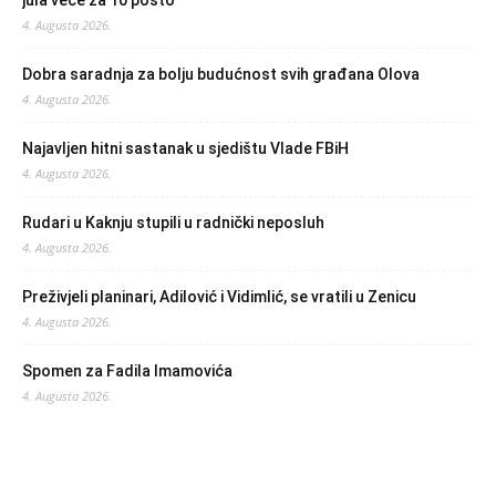
jula veće za 10 posto
4. Augusta 2026.
Dobra saradnja za bolju budućnost svih građana Olova
4. Augusta 2026.
Najavljen hitni sastanak u sjedištu Vlade FBiH
4. Augusta 2026.
Rudari u Kaknju stupili u radnički neposluh
4. Augusta 2026.
Preživjeli planinari, Adilović i Vidimlić, se vratili u Zenicu
4. Augusta 2026.
Spomen za Fadila Imamovića
4. Augusta 2026.