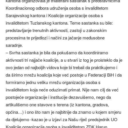
kantona organizovala je trilateralni sastanak s predstavnicima
Koordinacionog odbora udruženja osoba s invaliditetom
Sarajevskog kantona i Koalicije organizacije osoba s
invaliditetom Tuzlanskog kantona. Teme sastanka su bile:
predstavljanje trenutnih aktivnosti, zastoji u zakonskim
procesima te prijedlozi i načini za jačanje međusobne
saradnje.
– Svrha sastanka je bila da pokušamo da koordiniramo
aktivnosti tri najjače koalicije, a u stvari iz tog je proisteklo da je
ovo jedan od najboljih vidova koje bi trebali da praktikujemo i
da širimo mrežu koalicija koje već postoje u Federaciji BiH i da
formiramo jednu veliku mrežu organizacija osoba s
invaliditetom koja neće oduzimati primat. Nije nam cilj da već
postojeće organizacije i institucije dezavuišemo, nego da
artikulišemo one stavove s terena (iz kantona, gradova,
općina…) i ono što nam je najbitnije da znamo u kojem smjeru
da djelujemo -kazao je u izjavi za Našu riječ predsjednik UO
Koalicije organizacija osoba s invaliditetom ZDK Harun