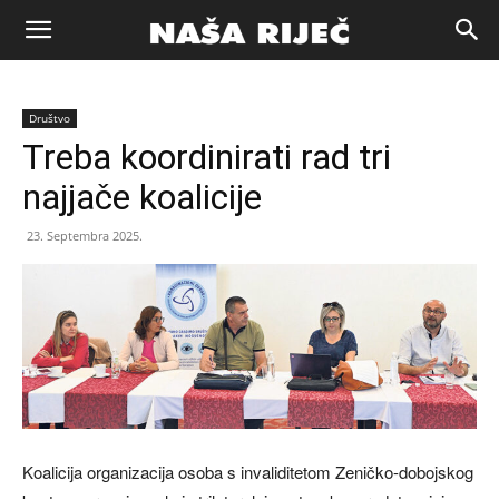
Naša
Društvo
riječ
Treba koordinirati rad tri
najjače koalicije
Zenica
23. Septembra 2025.
Koalicija organizacija osoba s invaliditetom Zeničko-dobojskog