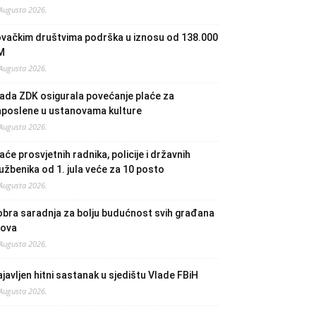
 Augusta 2026.
ovačkim društvima podrška u iznosu od 138.000
M
 Augusta 2026.
ada ZDK osigurala povećanje plaće za
aposlene u ustanovama kulture
 Augusta 2026.
aće prosvjetnih radnika, policije i državnih
užbenika od 1. jula veće za 10 posto
 Augusta 2026.
bra saradnja za bolju budućnost svih građana
lova
 Augusta 2026.
javljen hitni sastanak u sjedištu Vlade FBiH
 Augusta 2026.