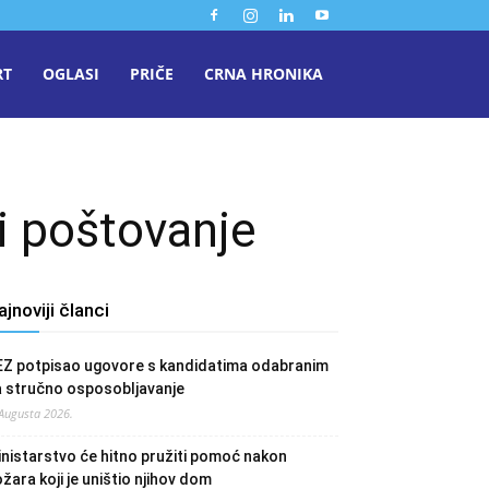
RT
OGLASI
PRIČE
CRNA HRONIKA
i poštovanje
ajnoviji članci
EZ potpisao ugovore s kandidatima odabranim
a stručno osposobljavanje
 Augusta 2026.
nistarstvo će hitno pružiti pomoć nakon
žara koji je uništio njihov dom