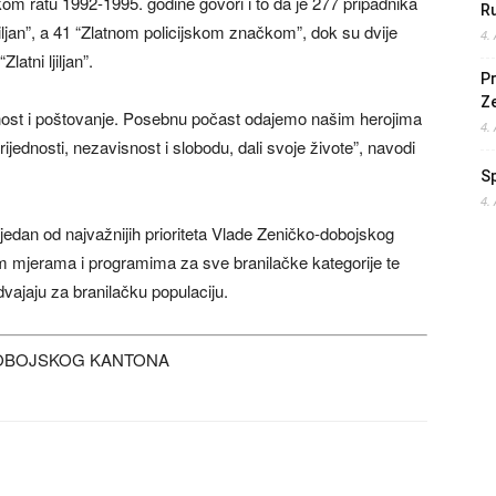
m ratu 1992-1995. godine govori i to da je 277 pripadnika
Ru
iljan”, a 41 “Zlatnom policijskom značkom”, dok su dvije
4.
latni ljiljan”.
Pr
Z
ost i poštovanje. Posebnu počast odajemo našim herojima
4.
rijednosti, nezavisnost i slobodu, dali svoje živote”, navodi
S
4.
 jedan od najvažnijih prioriteta Vlade Zeničko-dobojskog
m mjerama i programima za sve branilačke kategorije te
vajaju za branilačku populaciju.
DOBOJSKOG KANTONA