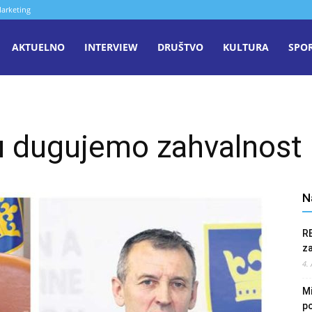
arketing
aša
AKTUELNO
INTERVIEW
DRUŠTVO
KULTURA
SPO
iječ
 dugujemo zahvalnost 
enica
N
R
z
4.
Mi
po