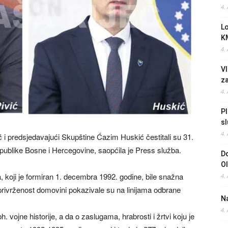
4.
L
K
4.
Vl
z
4.
Pl
sl
4.
 i predsjedavajući Skupštine Ćazim Huskić čestitali su 31.
publike Bosne i Hercegovine, saopćila je Press služba.
Do
O
, koji je formiran 1. decembra 1992. godine, bile snažna
4.
 privrženost domovini pokazivale su na linijama odbrane
Na
4.
. vojne historije, a da o zaslugama, hrabrosti i žrtvi koju je