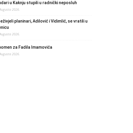
dari u Kaknju stupili u radnički neposluh
 Augusta 2026.
eživjeli planinari, Adilović i Vidimlić, se vratili u
enicu
 Augusta 2026.
pomen za Fadila Imamovića
 Augusta 2026.