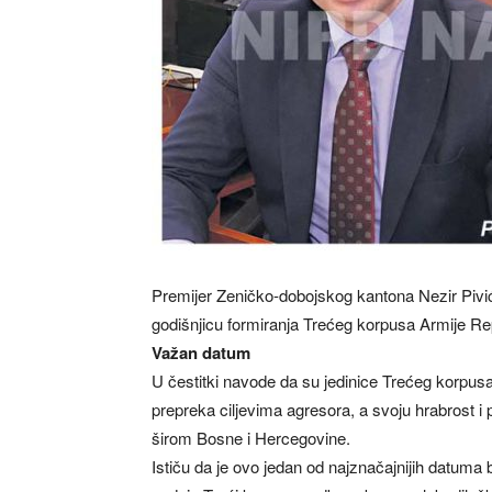
Premijer Zeničko-dobojskog kantona Nezir Pivić
godišnjicu formiranja Trećeg korpusa Armije Re
Važan datum
U čestitki navode da su jedinice Trećeg korpusa
prepreka ciljevima agresora, a svoju hrabrost i
širom Bosne i Hercegovine.
Ističu da je ovo jedan od najznačajnijih datuma bh