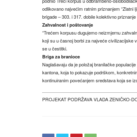
podnio Treći korpus u odbrambeno-oslobodilačko
odlikovano najvećim ratnim priznanjem “Zlatni lj
brigade – 303. i 317. dobile kolektivno priznanje “Z
Zahvalnost i poštovanje
“Trećem korpusu dugujemo neizmjernu zahvaln
koji su u časnoj borbi za najveće civilizacijske v
se u čestitki.
Briga za branioce
Naglašavaju da je položaj branilačke populacije
kantona, koja to pokazuje podrškom, konkretni
kontinuiranim povećanjem sredstava koja se izd
PROJEKAT PODRŽAVA VLADA ZENIČKO-