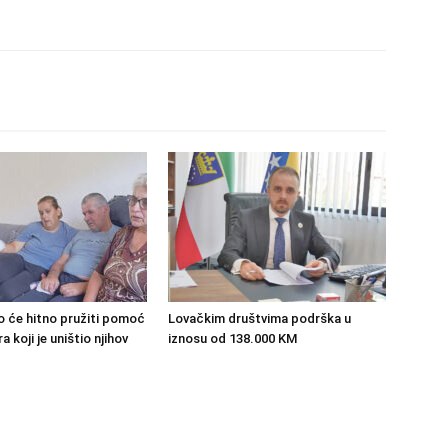
o će hitno pružiti pomoć
Lovačkim društvima podrška u
 koji je uništio njihov
iznosu od 138.000 KM