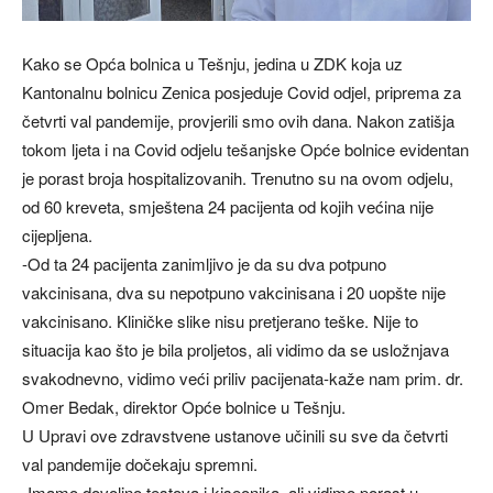
Kako se Opća bolnica u Tešnju, jedina u ZDK koja uz
Kantonalnu bolnicu Zenica posjeduje Covid odjel, priprema za
četvrti val pandemije, provjerili smo ovih dana. Nakon zatišja
tokom ljeta i na Covid odjelu tešanjske Opće bolnice evidentan
je porast broja hospitalizovanih. Trenutno su na ovom odjelu,
od 60 kreveta, smještena 24 pacijenta od kojih većina nije
cijepljena.
-Od ta 24 pacijenta zanimljivo je da su dva potpuno
vakcinisana, dva su nepotpuno vakcinisana i 20 uopšte nije
vakcinisano. Kliničke slike nisu pretjerano teške. Nije to
situacija kao što je bila proljetos, ali vidimo da se usložnjava
svakodnevno, vidimo veći priliv pacijenata-kaže nam prim. dr.
Omer Bedak, direktor Opće bolnice u Tešnju.
U Upravi ove zdravstvene ustanove učinili su sve da četvrti
val pandemije dočekaju spremni.
-Imamo dovoljno testova i kiseonika, ali vidimo porast u