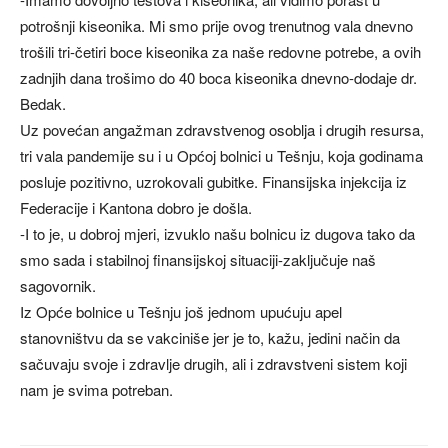
potrošnji kiseonika. Mi smo prije ovog trenutnog vala dnevno
trošili tri-četiri boce kiseonika za naše redovne potrebe, a ovih
zadnjih dana trošimo do 40 boca kiseonika dnevno-dodaje dr.
Bedak.
Uz povećan angažman zdravstvenog osoblja i drugih resursa,
tri vala pandemije su i u Općoj bolnici u Tešnju, koja godinama
posluje pozitivno, uzrokovali gubitke. Finansijska injekcija iz
Federacije i Kantona dobro je došla.
-I to je, u dobroj mjeri, izvuklo našu bolnicu iz dugova tako da
smo sada i stabilnoj finansijskoj situaciji-zaključuje naš
sagovornik.
Iz Opće bolnice u Tešnju još jednom upućuju apel
stanovništvu da se vakciniše jer je to, kažu, jedini način da
sačuvaju svoje i zdravlje drugih, ali i zdravstveni sistem koji
nam je svima potreban.