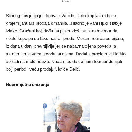
Delić
Sličnog mišljenja je i trgovac Vahidin Delić koji kaže da se
krajem januara prodaja smanjila. „Hladno je vani i ljudi slabije
izlaze. Građani koji dođu na pijacu došli su s namjerom da
nešto kupe pa se tako nešto i proda. Moram reći da su cijene,
iz dana u dan, prevrtljivije jer se nabavna cijena poveća, a
samim tim je veća i prodajna cijena. Dodatni problem je i to što
se radi na male marže. Nadam se da će nam februar donijeti
bolji period i veću prodaju“, ističe Delić.
Neprimjetna sniženja