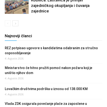
Kobilica: Lastavica je primjer
zajedničkog okupljanja i čuvanja
zajednice
Najnoviji članci
REZ potpisao ugovore s kandidatima odabranim za stručno
osposobljavanje
4. Augusta 2026.
Ministarstvo će hitno pružiti pomoć nakon požara koji je
uništio njihov dom
4. Augusta 2026.
Lovačkim društvima podrška u iznosu od 138.000 KM
4. Augusta 2026.
Vlada ZDK osigurala povećanje plaće za zaposlene u