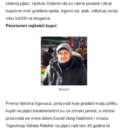
zelenoj pijaci. Uprkos činjenici da su cijene porasle i da je
kupovna moć građana opala, trgovci se, ipak, odlučuju svoju
robu izložiti na tezgama.
Penzioneri najčešći kupci
Rehibić
Prema riječima trgovaca, proizvodi koje građani imaju priliku
kupiti na pijaci karakteristični su za zimski period, a većina
proizvoda se mora dobro čuvati zbog hladnoće i mraza.
Trgovkinja Vahida Rebihić na pijaci radi oko 30 godina te