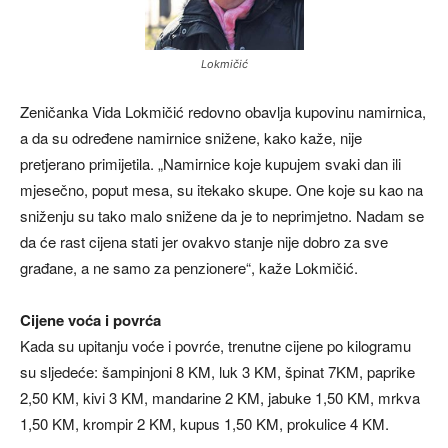
Lokmičić
Zeničanka Vida Lokmičić redovno obavlja kupovinu namirnica,
a da su određene namirnice snižene, kako kaže, nije
pretjerano primijetila. „Namirnice koje kupujem svaki dan ili
mjesečno, poput mesa, su itekako skupe. One koje su kao na
sniženju su tako malo snižene da je to neprimjetno. Nadam se
da će rast cijena stati jer ovakvo stanje nije dobro za sve
građane, a ne samo za penzionere“, kaže Lokmičić.
Cijene voća i povrća
Kada su upitanju voće i povrće, trenutne cijene po kilogramu
su sljedeće: šampinjoni 8 KM, luk 3 KM, špinat 7KM, paprike
2,50 KM, kivi 3 KM, mandarine 2 KM, jabuke 1,50 KM, mrkva
1,50 KM, krompir 2 KM, kupus 1,50 KM, prokulice 4 KM.