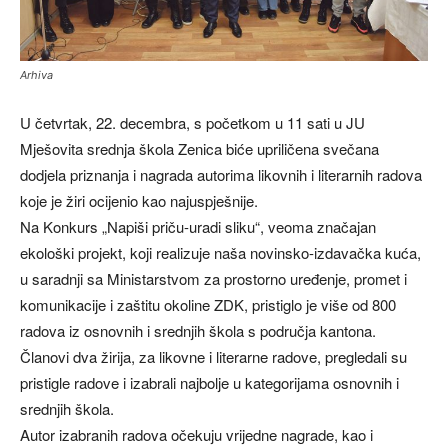
Arhiva
U četvrtak, 22. decembra, s početkom u 11 sati u JU
Mješovita srednja škola Zenica biće upriličena svečana
dodjela priznanja i nagrada autorima likovnih i literarnih radova
koje je žiri ocijenio kao najuspješnije.
Na Konkurs „Napiši priču-uradi sliku“, veoma značajan
ekološki projekt, koji realizuje naša novinsko-izdavačka kuća,
u saradnji sa Ministarstvom za prostorno uređenje, promet i
komunikacije i zaštitu okoline ZDK, pristiglo je više od 800
radova iz osnovnih i srednjih škola s područja kantona.
Članovi dva žirija, za likovne i literarne radove, pregledali su
pristigle radove i izabrali najbolje u kategorijama osnovnih i
srednjih škola.
Autor izabranih radova očekuju vrijedne nagrade, kao i