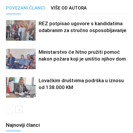
POVEZANI ČLANCI
VIŠE OD AUTORA
REZ potpisao ugovore s kandidatima
odabranim za stručno osposobljavanje
Ministarstvo će hitno pružiti pomoć
nakon požara koji je uništio njihov dom
Lovačkim društvima podrška u iznosu
od 138.000 KM
Najnoviji članci