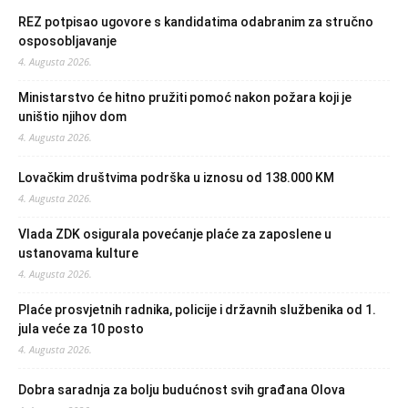
REZ potpisao ugovore s kandidatima odabranim za stručno
osposobljavanje
4. Augusta 2026.
Ministarstvo će hitno pružiti pomoć nakon požara koji je
uništio njihov dom
4. Augusta 2026.
Lovačkim društvima podrška u iznosu od 138.000 KM
4. Augusta 2026.
Vlada ZDK osigurala povećanje plaće za zaposlene u
ustanovama kulture
4. Augusta 2026.
Plaće prosvjetnih radnika, policije i državnih službenika od 1.
jula veće za 10 posto
4. Augusta 2026.
Dobra saradnja za bolju budućnost svih građana Olova