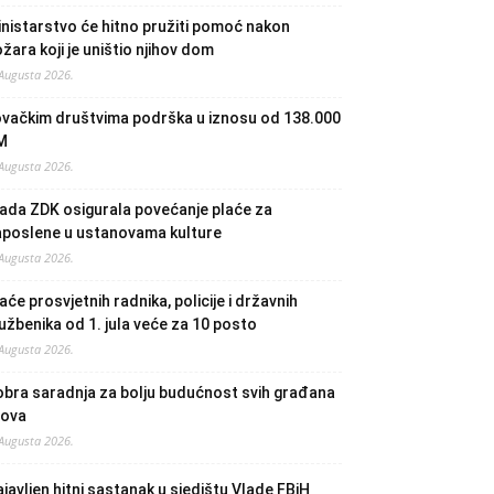
nistarstvo će hitno pružiti pomoć nakon
žara koji je uništio njihov dom
 Augusta 2026.
ovačkim društvima podrška u iznosu od 138.000
M
 Augusta 2026.
ada ZDK osigurala povećanje plaće za
aposlene u ustanovama kulture
 Augusta 2026.
aće prosvjetnih radnika, policije i državnih
užbenika od 1. jula veće za 10 posto
 Augusta 2026.
bra saradnja za bolju budućnost svih građana
lova
 Augusta 2026.
javljen hitni sastanak u sjedištu Vlade FBiH