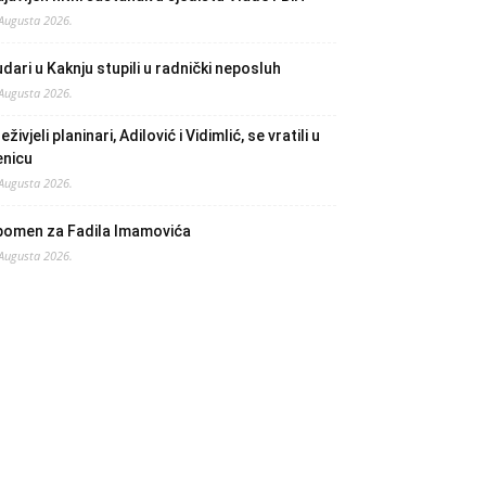
 Augusta 2026.
dari u Kaknju stupili u radnički neposluh
 Augusta 2026.
eživjeli planinari, Adilović i Vidimlić, se vratili u
enicu
 Augusta 2026.
pomen za Fadila Imamovića
 Augusta 2026.