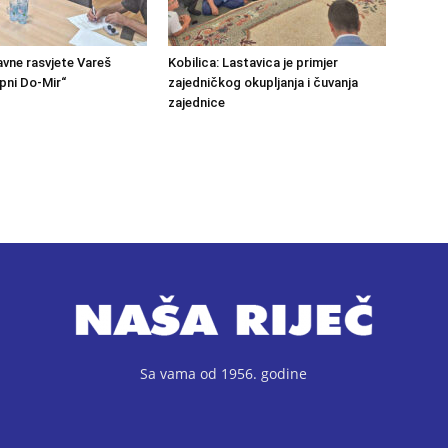
avne rasvjete Vareš
Kobilica: Lastavica je primjer
pni Do-Mir“
zajedničkog okupljanja i čuvanja
zajednice
Sa vama od 1956. godine