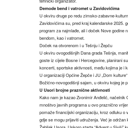
tehnički organizator.
Demode bend i vatromet u Zavidovićima
U okviru druge po redu zimsko-zabavne-kulturno
Zavidovićima su, pred kraj kalendarske 2025. godi
program za najmlađe, ali i doček Nove godine 
bendom, kao i vatromet.
Doček na otvorenom i u Tešnju i Žepču
U okviru ovogodišnjih Dana grada Tešnja, manife
goste iz cijele Bosne i Hercegovine, planirani su
koncerti, sportske aktivnosti, među kojima je i k
U organizaciji Općine Žepče i JU „Dom kulture“
Božićno-novogodišnji sajam, u okviru kojeg je 
U Usori brojne praznične aktivnosti
Kako nam je kazao Zvonimir Anđelić, načelnik O
mnoštvo javnih programa u ovo praznično vrijeme
pomaže financijski organizaciju, kroz odluku o 
gdje se mogu prijaviti udruženja. Već je održan
Žabljak Usora. Uskoro starta “Advent u Sivši” koj