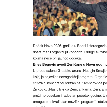
Doček Nove 2026. godine u Bosni i Hercegovini 
dosta manji organizuju koncerte, i druge aktivno
kojima neće biti javnog dočeka.
Enes Begović uvodi Zeničane u Novu godin
U press salonu Gradske arene „Husejin Smajlovi
kojoj je najavljen novogodišnji program. Organi
centralni koncert biti održan na Kamberovića pol
Živković. „Naš cilj je da Zeničankama, Zeničan
pružimo poseban i radostan početak godine. U sk
omogućimo kvalitetan muzički program“, istakao 