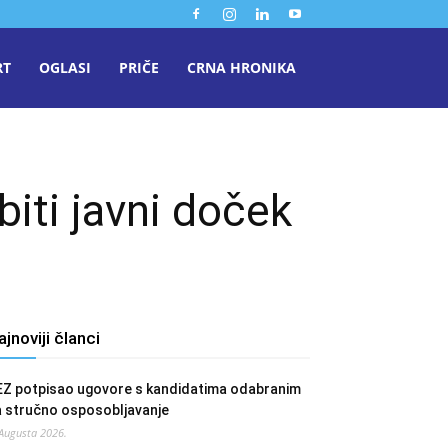
RT
OGLASI
PRIČE
CRNA HRONIKA
iti javni doček
ajnoviji članci
EZ potpisao ugovore s kandidatima odabranim
a stručno osposobljavanje
 Augusta 2026.