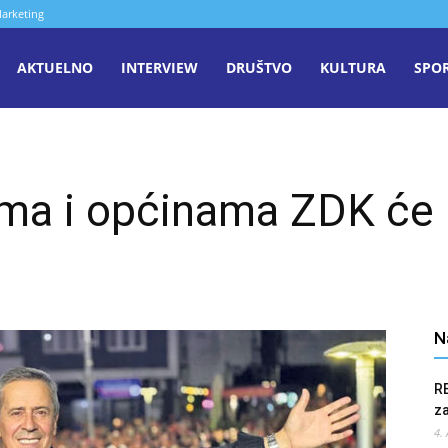
arketing
aša
AKTUELNO
INTERVIEW
DRUŠTVO
KULTURA
SPO
iječ
ma i općinama ZDK će b
enica
N
R
z
4.