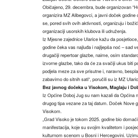
Običajeno, 29. decembra, bude organizovan “Hu
organizira MZ Alibegovci, a javni doček godine 
se, pored svih ovih aktivnosti, organizuju i boži
organizaciji usorskih klubova ili udruženja.
Iz Mjesne zajednice Ularice kažu da posjetioce,
godine čeka vas najluđa i najljepša noć – sad 
drugačiji repertoar glazbe, naime, osim standar
izvorne glazbe, tako da će za svačiji ukus biti 
podjela meze za sve prisutne i, naravno, bespla
zabavimo do sitnih sati“, poručili su iz MZ Ulari
Bez javnog dočeka u Visokom, Maglaju i Do
Iz Općine Doboj Jug su nam kazali da Općina n
drugog tipa vezane za taj datum. Doček Nove go
Visokom.
„Grad Visoko je tokom 2025. godine bio domaćin 
manifestacija, koje su svojim kvalitetom i pos
kulturnom scenom u Bosni i Hercegovini. Uzimaj