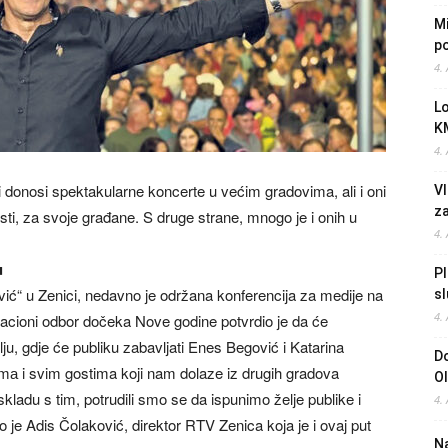
Mi
po
4.
L
K
4.
donosi spektakularne koncerte u većim gradovima, ali i oni
Vl
z
sti, za svoje građane. S druge strane, mnogo je i onih u
4.
u
Pl
ć“ u Zenici, nedavno je održana konferencija za medije na
sl
4.
zacioni odbor dočeka Nove godine potvrdio je da će
ju, gdje će publiku zabavljati Enes Begović i Katarina
Do
imа i svim gostima koji nam dolaze iz drugih gradova
O
ladu s tim, potrudili smo se da ispunimo želje publike i
4.
je Adis Čolaković, direktor RTV Zenica koja je i ovaj put
Na