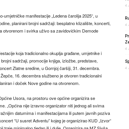
4.
-umjetničke manifestacije „Ledena čarolija 2025“, u
Ru
ne, planirani brojni sadržaji: besplatno klizalište, koncerti,
4.
na otvorenom i svirka uživo sa zavidovićkim Demode
Pr
Z
4.
stacije koja tradicionalno okuplja građane, umjetnike i
 brojni sadržaji, promocije knjiga, izložbe, predstave,
S
oncert Zlatne sredine, u Gornjoj čaršiji, 31. decembra.
4.
 Žepče, 16. decembra službeno je otvoren tradicionalni
planiran i doček Nove godine na otvorenom.
pćine Usora, na prostoru ove općine organizira se
. „Općina nije izravno organizator niti jednog ali svima
važnijim datumima i manifestacijama ili putem javnih poziva
 koncert “U susret Adventu” kojeg je organizirao KUD „Izvor“
i traje minimalno tjedan ili i dulje. Organizira ga MZ Sivša.