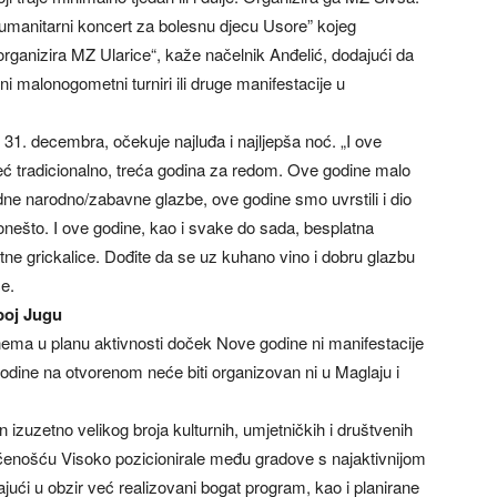
manitarni koncert za bolesnu djecu Usore” kojeg
organizira MZ Ularice“, kaže načelnik Anđelić, dodajući da
ćni malonogometni turniri ili druge manifestacije u
 31. decembra, očekuje najluđa i najljepša noć. „I ove
već tradicionalno, treća godina za redom. Ove godine malo
dne narodno/zabavne glazbe, ove godine smo uvrstili i dio
ponešto. I ove godine, kao i svake do sada, besplatna
tne grickalice. Dođite da se uz kuhano vino i dobru glazbu
ce.
boj Jugu
ema u planu aktivnosti doček Nove godine ni manifestacije
dine na otvorenom neće biti organizovan ni u Maglaju i
izuzetno velikog broja kulturnih, umjetničkih i društvenih
jećenošću Visoko pozicionirale među gradove s najaktivnijom
ući u obzir već realizovani bogat program, kao i planirane